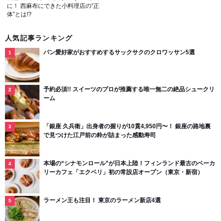
に！ 西麻布にできた小料理店の“正
体”とは!?
人気記事ランキング
パン愛好家がおすすめするサックサクのクロワッサン5選
予約必須!! スイーツのプロが推薦する唯一無二の絶品シュークリ
ーム
「銀座 久兵衛」出身者の握りが10貫4,950円〜！ 銀座の路地裏
で見つけた江戸前の粋が詰まった感動寿司
本場の“シナモンロール”が日本上陸！フィンランド最古のベーカ
リーカフェ「エクベリ」初の常設店オープン（東京・新宿）
ラーメン王も注目！ 東京のラーメン新店4選