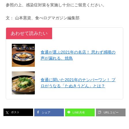
参照の上、感染症対策を実施し十分にご留意ください。
文： 山本憲資、食べログマガジン編集部
あわせて読みたい
食通が選ぶ2021年の名店！ 思わず感嘆の
声が漏れる、焼鳥
食通に聞いた2021年のナンバーワン！ プ
ロがうなる「たぬきうどん」とは？
ポスト
シェア
LINE共有
URLコピー