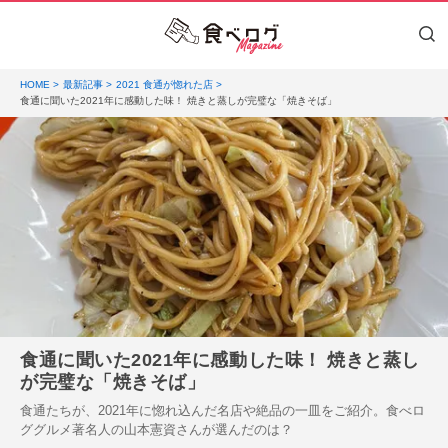
HOME
最新記事
2021 食通が惚れた店
食通に聞いた2021年に感動した味！ 焼きと蒸しが完璧な「焼きそば」
食通に聞いた2021年に感動した味！ 焼きと蒸し
が完璧な「焼きそば」
食通たちが、2021年に惚れ込んだ名店や絶品の一皿をご紹介。食べロ
ググルメ著名人の山本憲資さんが選んだのは？