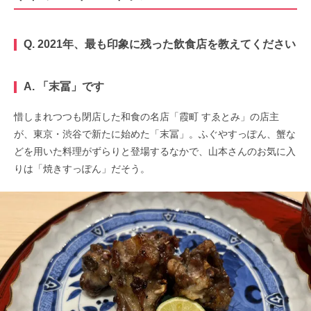
Q. 2021年、最も印象に残った飲食店を教えてください
A. 「末冨」です
惜しまれつつも閉店した和食の名店「霞町 すゑとみ」の店主
が、東京・渋谷で新たに始めた「末冨」。ふぐやすっぽん、蟹な
どを用いた料理がずらりと登場するなかで、山本さんのお気に入
りは「焼きすっぽん」だそう。