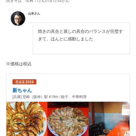
焼きそば 出典：
げんのすけ33
さん
山本さん
焼きの具合と蒸しの具合のバランスが完璧す
ぎて、ほんとに感動しました
※価格は税込
新ちゃん
[兵庫] 尼崎（阪神）駅 419m / 餃子、中華料理