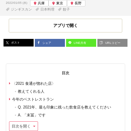
投稿日:
2022/01/05 (水)
兵庫
東京
長野
ジンギスカン
日本料理
餃子
アプリで開く
ポスト
シェア
LINE共有
URLコピー
目次
〈2021 食通が惚れた店〉
教えてくれる人
今年のベストレストラン
Q. 2021年、最も印象に残った飲食店を教えてください
A. 「末冨」です
目次を開く