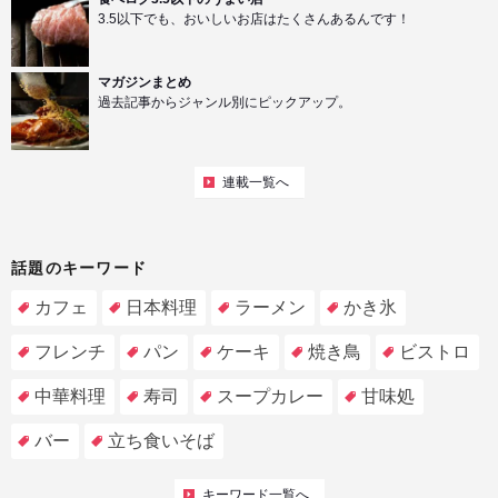
3.5以下でも、おいしいお店はたくさんあるんです！
マガジンまとめ
過去記事からジャンル別にピックアップ。
連載一覧へ
話題のキーワード
カフェ
日本料理
ラーメン
かき氷
フレンチ
パン
ケーキ
焼き鳥
ビストロ
中華料理
寿司
スープカレー
甘味処
バー
立ち食いそば
キーワード一覧へ