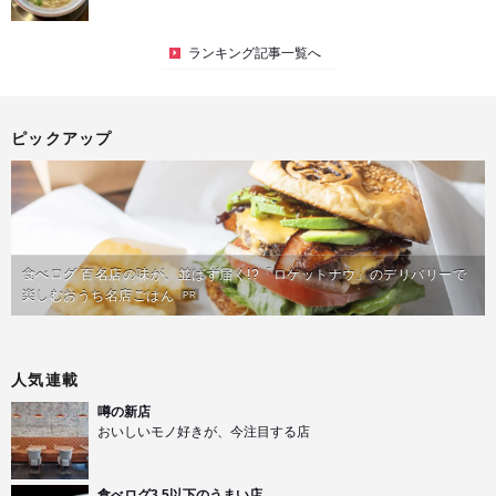
ランキング記事一覧へ
ピックアップ
食べログ 百名店の味が、並ばず届く!?「ロケットナウ」のデリバリーで
楽しむおうち名店ごはん
PR
人気連載
噂の新店
おいしいモノ好きが、今注目する店
食べログ3.5以下のうまい店