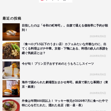
最近の投稿
目指したのは「令和の町寿司」。自腹で通える価格帯に予約が殺
到！
2026年8月6日
〈食べログ3.5以下のうまい店〉カフェみたいな外観なのに、出
てくる料理はガチ中華。京都・下鴨にある、料理の鉄人の系譜を
継ぐ気鋭店とは？
2026年8月6日
今が旬！ プリン王子おすすめのとうもろこしスイーツ
2026年8月6日
海外で認められた劇場型おまかせ寿司。銀座で新たな幕開け（東
京・銀座）
2026年8月5日
外食は年間600回以上！ マッキー牧元が2026年7月に食べた中で
特に心を打たれた、隠れた名店（朝・昼・夜）