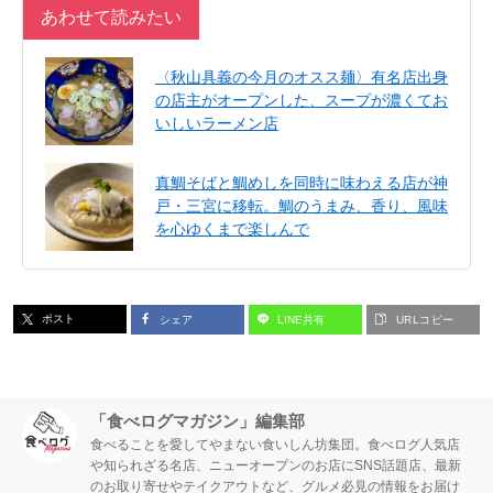
あわせて読みたい
〈秋山具義の今月のオスス麺〉有名店出身
の店主がオープンした、スープが濃くてお
いしいラーメン店
真鯛そばと鯛めしを同時に味わえる店が神
戸・三宮に移転。鯛のうまみ、香り、風味
を心ゆくまで楽しんで
ポスト
シェア
LINE共有
URLコピー
「食べログマガジン」編集部
食べることを愛してやまない食いしん坊集団。食べログ人気店
や知られざる名店、ニューオープンのお店にSNS話題店、最新
のお取り寄せやテイクアウトなど、グルメ必見の情報をお届け