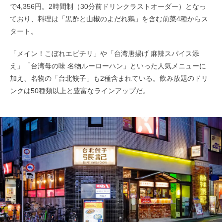
で4,356円。2時間制（30分前ドリンクラストオーダー）となっ
ており、料理は「黒酢と山椒のよだれ鶏」を含む前菜4種からス
タート。
「メイン！こぼれエビチリ」や「台湾唐揚げ 麻辣スパイス添
え」「台湾母の味 名物ルーローハン」といった人気メニューに
加え、名物の「台北餃子」も2種含まれている。飲み放題のドリ
ンクは50種類以上と豊富なラインアップだ。