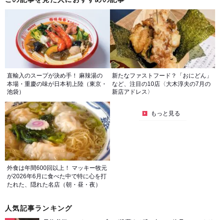
直輸入のスープが決め手！ 麻辣湯の
新たなファストフード？「おにどん」
本場・重慶の味が日本初上陸（東京・
など、注目の10店〈大木淳夫の7月の
池袋）
新店アドレス〉
もっと見る
外食は年間600回以上！ マッキー牧元
が2026年6月に食べた中で特に心を打
たれた、隠れた名店（朝・昼・夜）
人気記事ランキング