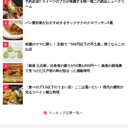
予約必須!! スイーツのプロが推薦する唯一無二の絶品シュークリ
ーム
パン愛好家がおすすめするサックサクのクロワッサン5選
祇園のママに聞く！ 京都で「500円以下の手土産」買うならこの
お店
「銀座 久兵衛」出身者の握りが10貫4,950円〜！ 銀座の路地裏
で見つけた江戸前の粋が詰まった感動寿司
〈食べログ3.5以下のうまい店〉ここは通いたい！ 現代の感性が
光るスペイン郷土料理
ランキング記事一覧へ