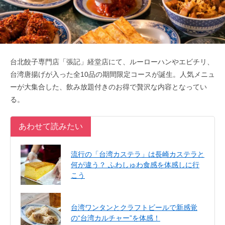
台北餃子専門店「張記」経堂店にて、ルーローハンやエビチリ、
台湾唐揚げが入った全10品の期間限定コースが誕生。人気メニュ
ーが大集合した、飲み放題付きのお得で贅沢な内容となってい
る。
あわせて読みたい
流行の「台湾カステラ」は長崎カステラと
何が違う？ ふわしゅわ食感を体感しに行
こう
台湾ワンタンとクラフトビールで新感覚
の“台湾カルチャー”を体感！