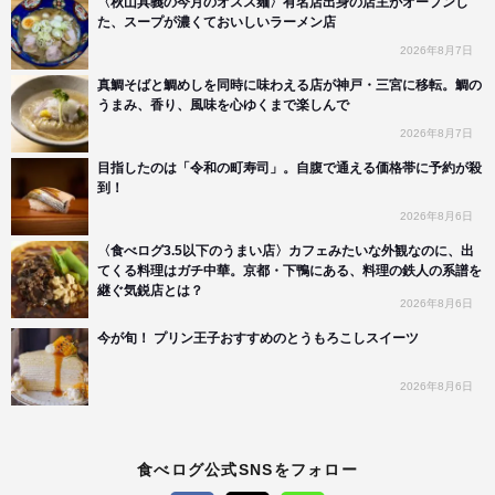
〈秋山具義の今月のオスス麺〉有名店出身の店主がオープンし
た、スープが濃くておいしいラーメン店
2026年8月7日
真鯛そばと鯛めしを同時に味わえる店が神戸・三宮に移転。鯛の
うまみ、香り、風味を心ゆくまで楽しんで
2026年8月7日
目指したのは「令和の町寿司」。自腹で通える価格帯に予約が殺
到！
2026年8月6日
〈食べログ3.5以下のうまい店〉カフェみたいな外観なのに、出
てくる料理はガチ中華。京都・下鴨にある、料理の鉄人の系譜を
継ぐ気鋭店とは？
2026年8月6日
今が旬！ プリン王子おすすめのとうもろこしスイーツ
2026年8月6日
食べログ公式SNSをフォロー