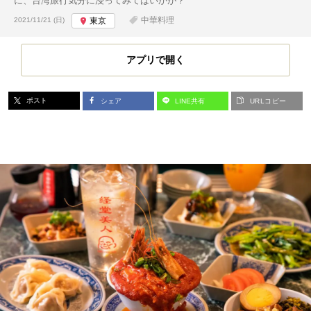
に、台湾旅行気分に浸ってみてはいかが？
投稿日:
中華料理
2021/11/21 (日)
東京
アプリで開く
ポスト
シェア
LINE共有
URLコピー