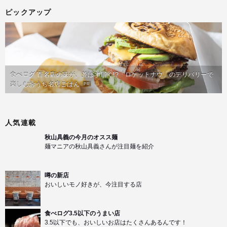
ピックアップ
食べログ 百名店の味が、並ばず届く!?「ロケットナウ」のデリバリーで
楽しむおうち名店ごはん
PR
人気連載
秋山具義の今月のオスス麺
麺マニアの秋山具義さんが注目麺を紹介
噂の新店
おいしいモノ好きが、今注目する店
食べログ3.5以下のうまい店
3.5以下でも、おいしいお店はたくさんあるんです！