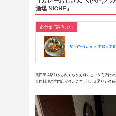
【カレーおじさん ＼(^o^)
酒場 NICHE」
あわせて読みたい
埼玉の“強い女”って知って
高田馬場駅前から続くさかえ通りという商店街が
各国料理の専門店が多い街で、さかえ通りも多種