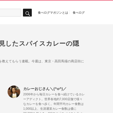
食べログマガジンとは
食べログ
検
索
発見したスパイスカレーの隠
オシを教えてもらう連載。今週は、東京・高田馬場の商店街に
カレーおじさん＼(^o^)／
2006年から毎日カレーを食べ続けているカレ
ーアディクト。世界各地約7,000店舗で様々
なカレーを食べ歩く。年間平均カレー食数は
1,000以上、生涯通算カレー食数は優に