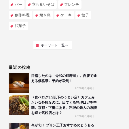
バー
立ち食いそば
フレンチ
創作料理
焼き鳥
ケーキ
餃子
和菓子
キーワード一覧へ
最近の投稿
目指したのは「令和の町寿司」。自腹で通
える価格帯に予約が殺到！
2026年8月6日
〈食べログ3.5以下のうまい店〉カフェみ
たいな外観なのに、出てくる料理はガチ中
華。京都・下鴨にある、料理の鉄人の系譜
を継ぐ気鋭店とは？
2026年8月6日
今が旬！ プリン王子おすすめのとうもろ