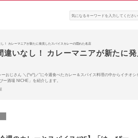
検
索:
なし！ カレーマニアが新たに発見したスパイスカレーの隠れた名店
間違いなし！ カレーマニアが新たに
レーおじさん ＼(^o^)／”に今週食べたカレー＆スパイス料理の中からイチ
ー酒場 NICHE」を紹介します。
屋