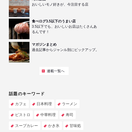
おいしいモノ好きが、今注目する店
食べログ3.5以下のうまい店
3.5以下でも、おいしいお店はたくさんあ
るんです！
マガジンまとめ
過去記事からジャンル別にピックアップ。
連載一覧へ
話題のキーワード
カフェ
日本料理
ラーメン
ビストロ
中華料理
寿司
スープカレー
かき氷
甘味処