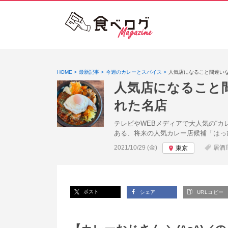
HOME
最新記事
今週のカレーとスパイス
人気店になること間違い
人気店になること
れた名店
テレビやWEBメディアで大人気の“カ
ある、将来の人気カレー店候補「はっぴ
投稿日:
2021/10/29 (金)
居酒
東京
ポスト
シェア
URLコピー