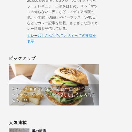
20,000を超える。CSフジ「スパイストラベ
ラー」レギュラー出演をはじめ、TBS「マツ
コの知らない世界」など、メディア出演の
他、小学館「Oggi」やイープラス「SPICE」
などでカレー記事を連載。さまざまな形でカ
レー情報を発信している。
カレーおじさん＼(^o^)／ のすべての投稿を
表示
ピックアップ
食べログ 百名店の味が、並ばず届く!?「ロケ
ットナウ」のデリバリーで楽しむおうち名店ご
はん
PR
人気連載
噂の新店