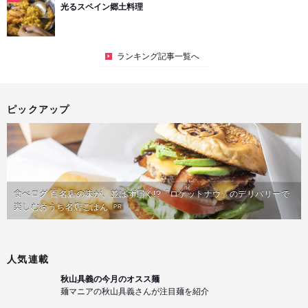
光るスペイン郷土料理
ランキング記事一覧へ
ピックアップ
食べログ 百名店の味が、並ばず届く!?「ロケットナウ」のデリバリーで
楽しむおうち名店ごはん
PR
人気連載
秋山具義の今月のオスス麺
麺マニアの秋山具義さんが注目麺を紹介