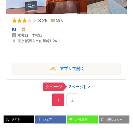
3.25
58
人
-
-
水曜日、木曜日
東京都調布市仙川町1-24-1
アプリで開く
次ページ
2ページ目>
,
ペ
ペ
1
2
ー
ー
ポスト
シェア
LINE共有
URLコピー
ジ
ジ