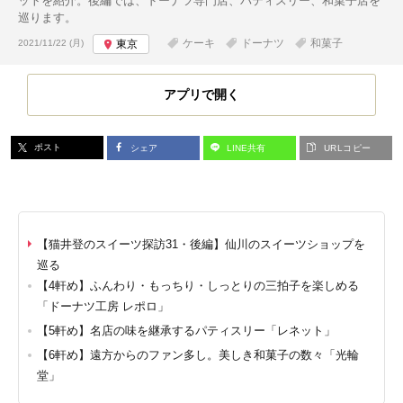
ットを紹介。後編では、ドーナツ専門店、パティスリー、和菓子店を
巡ります。
投稿日:
ケーキ
ドーナツ
和菓子
2021/11/22 (月)
東京
アプリで開く
ポスト
シェア
LINE共有
URLコピー
【猫井登のスイーツ探訪31・後編】仙川のスイーツショップを
巡る
【4軒め】ふんわり・もっちり・しっとりの三拍子を楽しめる
「ドーナツ工房 レポロ」
【5軒め】名店の味を継承するパティスリー「レネット」
【6軒め】遠方からのファン多し。美しき和菓子の数々「光輪
堂」