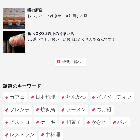
噂の新店
おいしいモノ好きが、今注目する店
食べログ3.5以下のうまい店
3.5以下でも、おいしいお店はたくさんあるんです！
連載一覧へ
話題のキーワード
カフェ
日本料理
とんかつ
イノベーティブ
フレンチ
焼き鳥
ラーメン
つけ麺
ビストロ
ケーキ
和菓子
かき氷
パン
レストラン
牛料理