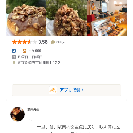
3.56
200
人
–
～￥999
月曜日、日曜日
東京都調布市仙川町1-12-2
アプリで開く
猫井先生
一旦、仙川駅南の交差点に戻り、駅を背に左