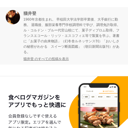
猫井登
1960年京都生まれ。 早稲田大学法学部卒業後、大手銀行に勤
務。 退職後、服部栄養専門学校調理科で学び、調理免許取得。
ル・コルドン・ブルー代官山校にて、菓子ディプロム取得。フ
ランスエコール・リッツ・エスコフィエ等で製菓を学ぶ。著書
に「お菓子の由来物語」（幻冬舎ルネッサンス刊）「おいしさ
の秘密がわかる スイーツ断面図鑑」（朝日新聞出版刊）があ
る。
猫井登 のすべての投稿を表示