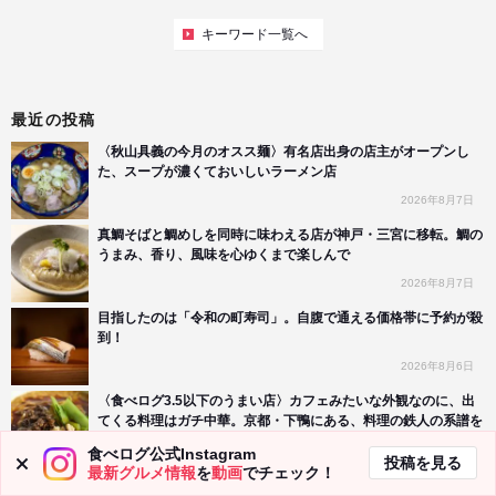
キーワード一覧へ
最近の投稿
〈秋山具義の今月のオスス麺〉有名店出身の店主がオープンし
た、スープが濃くておいしいラーメン店
2026年8月7日
真鯛そばと鯛めしを同時に味わえる店が神戸・三宮に移転。鯛の
うまみ、香り、風味を心ゆくまで楽しんで
2026年8月7日
目指したのは「令和の町寿司」。自腹で通える価格帯に予約が殺
到！
2026年8月6日
〈食べログ3.5以下のうまい店〉カフェみたいな外観なのに、出
てくる料理はガチ中華。京都・下鴨にある、料理の鉄人の系譜を
継ぐ気鋭店とは？
食べログ公式Instagram
2026年8月6日
投稿を見る
最新グルメ情報
を
動画
でチェック！
今が旬！ プリン王子おすすめのとうもろこしスイーツ