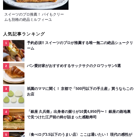
スイーツのプロ推薦！ パイもクリー
ムも別格の絶品ミルフィーユ
人気記事ランキング
予約必須!! スイーツのプロが推薦する唯一無二の絶品シュークリ
ーム
パン愛好家がおすすめするサックサクのクロワッサン5選
祇園のママに聞く！ 京都で「500円以下の手土産」買うならこの
お店
「銀座 久兵衛」出身者の握りが10貫4,950円〜！ 銀座の路地裏
で見つけた江戸前の粋が詰まった感動寿司
〈食べログ3.5以下のうまい店〉ここは通いたい！ 現代の感性が