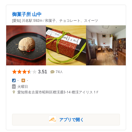
御菓子所 山中
[愛知] 川名駅 592m / 和菓子、チョコレート、スイーツ
3.51
74
人
-
-
火曜日
愛知県名古屋市昭和区檀渓通3-14 檀渓アイリス 1Ｆ
アプリで開く