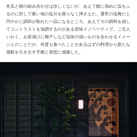
冬瓜と鰻の組み合わせは珍しくないが、あえて鰻に強めに塩をふ
るのに対して吸い地の塩分を限りなく押さえた。通常の塩梅だと
円やかに調和が取れた一品になるところ、あえてその調和を崩し
てコントラストを強調するのがある意味イノベーティブ。ご主人
いわく、お茶漬けに梅干しなど塩味の強いものを合わせるイメー
ジとのことだが、何度も食べたことがあるはずの料理から新たな
感動を引き出す手腕と発想に感服した。