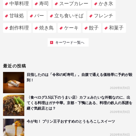
中華料理
寿司
スープカレー
かき氷
甘味処
バー
立ち食いそば
フレンチ
創作料理
焼き鳥
ケーキ
餃子
和菓子
キーワード一覧へ
最近の投稿
目指したのは「令和の町寿司」。自腹で通える価格帯に予約が殺
到！
2026年8月6日
〈食べログ3.5以下のうまい店〉カフェみたいな外観なのに、出
てくる料理はガチ中華。京都・下鴨にある、料理の鉄人の系譜を
継ぐ気鋭店とは？
2026年8月6日
今が旬！ プリン王子おすすめのとうもろこしスイーツ
2026年8月6日