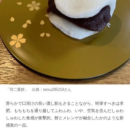
「羽二重餅」 出典：
tetsu295219
さん
滑らかで口溶けの良い漉し餡もさることながら、特筆すべきは求
肥。もちもちを通り越してふわふわ、いや、空気を含んだしゅわ
しゅわした食感が衝撃的。餅とメレンゲが融合したかのような新
感覚の一品。