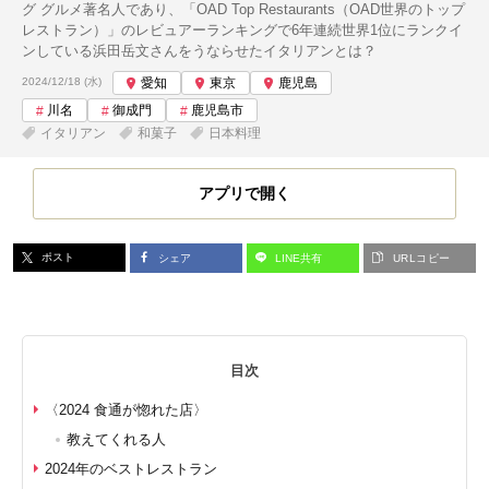
グ グルメ著名人であり、「OAD Top Restaurants（OAD世界のトップ
レストラン）」のレビュアーランキングで6年連続世界1位にランクイ
ンしている浜田岳文さんをうならせたイタリアンとは？
投稿日:
2024/12/18 (水)
愛知
東京
鹿児島
川名
御成門
鹿児島市
イタリアン
和菓子
日本料理
アプリで開く
ポスト
シェア
LINE共有
URLコピー
目次
〈2024 食通が惚れた店〉
教えてくれる人
2024年のベストレストラン