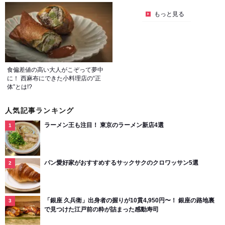
もっと見る
食偏差値の高い大人がこぞって夢中
に！ 西麻布にできた小料理店の“正
体”とは!?
人気記事ランキング
ラーメン王も注目！ 東京のラーメン新店4選
パン愛好家がおすすめするサックサクのクロワッサン5選
「銀座 久兵衛」出身者の握りが10貫4,950円〜！ 銀座の路地裏
で見つけた江戸前の粋が詰まった感動寿司