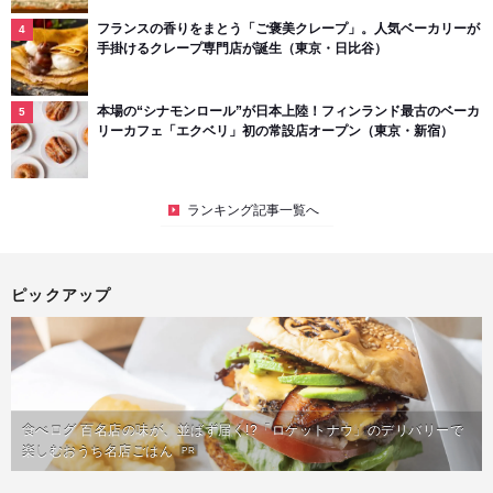
フランスの香りをまとう「ご褒美クレープ」。人気ベーカリーが
手掛けるクレープ専門店が誕生（東京・日比谷）
本場の“シナモンロール”が日本上陸！フィンランド最古のベーカ
リーカフェ「エクベリ」初の常設店オープン（東京・新宿）
ランキング記事一覧へ
ピックアップ
食べログ 百名店の味が、並ばず届く!?「ロケットナウ」のデリバリーで
楽しむおうち名店ごはん
PR