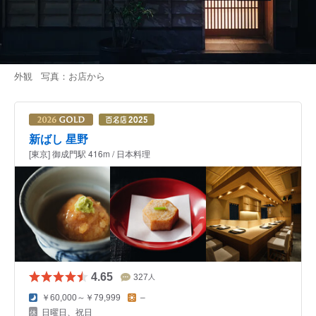
外観 写真：お店から
新ばし 星野
[東京] 御成門駅 416m / 日本料理
4.65
327
人
￥60,000～￥79,999
–
日曜日、祝日