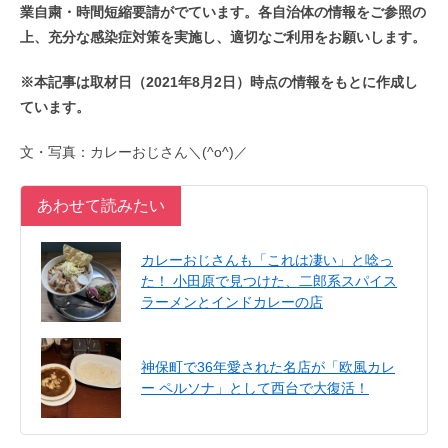
業自粛・時間短縮要請がでています。各自治体の情報をご参照の
上、充分な感染症対策を実施し、適切なご利用をお願いします。
※本記事は取材日（2021年8月2日）時点の情報をもとに作成し
ています。
文・写真：カレーおじさん＼(^o^)／
あわせて読みたい
カレーおじさんも「これは凄い」と唸っ
た！ 小田原で見つけた、二郎系スパイス
ラーメンとインドカレーの店
神保町で36年愛された名店が「欧風カレ
ー ペルソナ」として西台で大復活！