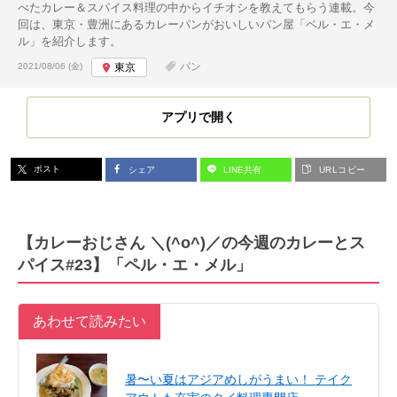
べたカレー＆スパイス料理の中からイチオシを教えてもらう連載。今
回は、東京・豊洲にあるカレーパンがおいしいパン屋「ペル・エ・メ
ル」を紹介します。
投稿日:
パン
2021/08/06 (金)
東京
アプリで開く
ポスト
シェア
LINE共有
URLコピー
【カレーおじさん ＼(^o^)／の今週のカレーとス
パイス#23】「ペル・エ・メル」
あわせて読みたい
暑〜い夏はアジアめしがうまい！ テイク