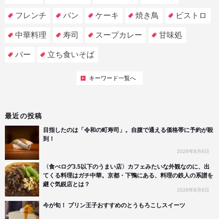
フレンチ
パン
ケーキ
焼き鳥
ビストロ
中華料理
寿司
スープカレー
甘味処
バー
立ち食いそば
キーワード一覧へ
最近の投稿
目指したのは「令和の町寿司」。自腹で通える価格帯に予約が殺
到！
2026年8月6日
〈食べログ3.5以下のうまい店〉カフェみたいな外観なのに、出
てくる料理はガチ中華。京都・下鴨にある、料理の鉄人の系譜を
継ぐ気鋭店とは？
2026年8月6日
今が旬！ プリン王子おすすめのとうもろこしスイーツ