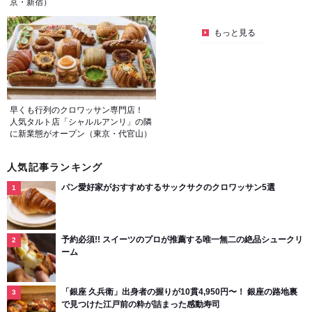
京・新宿）
もっと見る
早くも行列のクロワッサン専門店！
人気タルト店「シャルルアンリ」の隣
に新業態がオープン（東京・代官山）
人気記事ランキング
パン愛好家がおすすめするサックサクのクロワッサン5選
予約必須!! スイーツのプロが推薦する唯一無二の絶品シュークリ
ーム
「銀座 久兵衛」出身者の握りが10貫4,950円〜！ 銀座の路地裏
で見つけた江戸前の粋が詰まった感動寿司