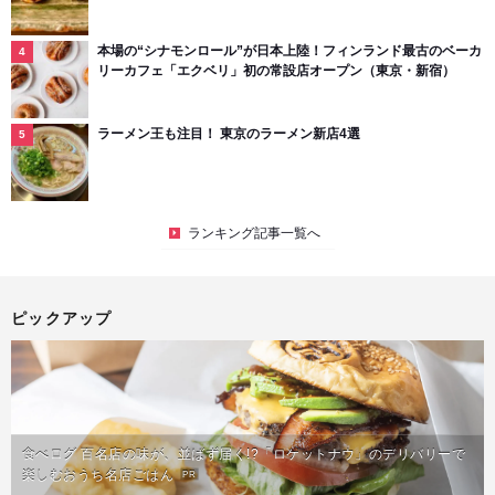
本場の“シナモンロール”が日本上陸！フィンランド最古のベーカ
リーカフェ「エクベリ」初の常設店オープン（東京・新宿）
ラーメン王も注目！ 東京のラーメン新店4選
ランキング記事一覧へ
ピックアップ
食べログ 百名店の味が、並ばず届く!?「ロケットナウ」のデリバリーで
楽しむおうち名店ごはん
PR