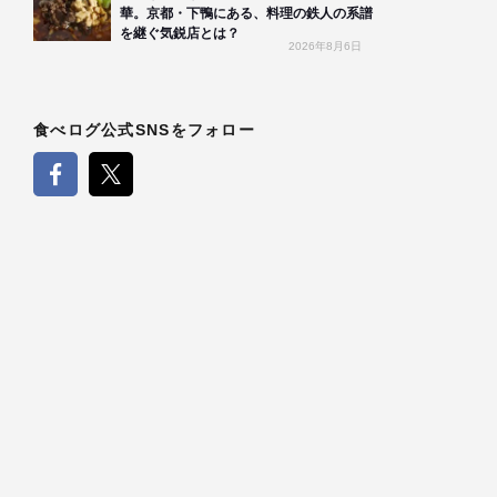
華。京都・下鴨にある、料理の鉄人の系譜
を継ぐ気鋭店とは？
2026年8月6日
食べログ公式SNSをフォロー