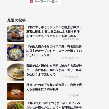
キーワード一覧へ
最近の投稿
日常に寄り添うカジュアルな割烹が神戸・
三宮に誕生！ 実力派店主による日本料理
をコースでもアラカルトでも楽しめる
2026年8月8日
〈秋山具義の今月のオスス麺〉有名店出身
の店主がオープンした、スープが濃くてお
いしいラーメン店
2026年8月7日
真鯛そばと鯛めしを同時に味わえる店が神
戸・三宮に移転。鯛のうまみ、香り、風味
を心ゆくまで楽しんで
2026年8月7日
目指したのは「令和の町寿司」。自腹で通
える価格帯に予約が殺到！
2026年8月6日
〈食べログ3.5以下のうまい店〉カフェみ
たいな外観なのに、出てくる料理はガチ中