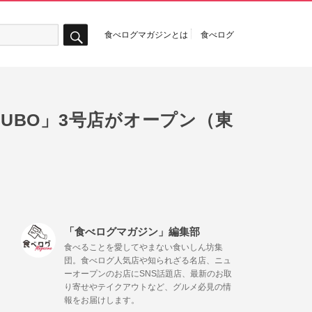
食べログマガジンとは
食べログ
検
索
CUBO」3号店がオープン（東
。
「食べログマガジン」編集部
食べることを愛してやまない食いしん坊集
団。食べログ人気店や知られざる名店、ニュ
ーオープンのお店にSNS話題店、最新のお取
り寄せやテイクアウトなど、グルメ必見の情
報をお届けします。