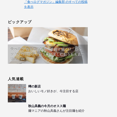
「食べログマガジン」編集部 のすべての投稿
を表示
ピックアップ
食べログ 百名店の味が、並ばず届く!?「ロケ
ットナウ」のデリバリーで楽しむおうち名店ご
はん
PR
人気連載
噂の新店
おいしいモノ好きが、今注目する店
秋山具義の今月のオスス麺
麺マニアの秋山具義さんが注目麺を紹介