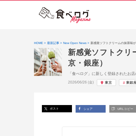
HOME
最新記事
New Open News
新感覚ソフトクリームの抹茶味が初
新感覚ソフトクリー
京・銀座）
「食べログ」に新しく登録されたお店
投稿日:
2026/06/26 (金)
東京
東銀
ポスト
シェア
URLコピー