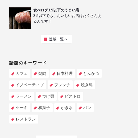
食べログ3.5以下のうまい店
3.5以下でも、おいしいお店はたくさんあ
るんです！
連載一覧へ
話題のキーワード
カフェ
焼肉
日本料理
とんかつ
イノベーティブ
フレンチ
焼き鳥
ラーメン
つけ麺
ビストロ
ケーキ
和菓子
かき氷
パン
レストラン