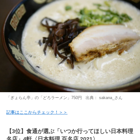
「ぎょらん亭」の「どろラーメン」750円 出典：
sakana_
さん
記事はここからチェック！＞＞
【3位】食通が選ぶ「いつか行ってほしい日本料理
名店」4軒〈日本料理 百名店 2021〉