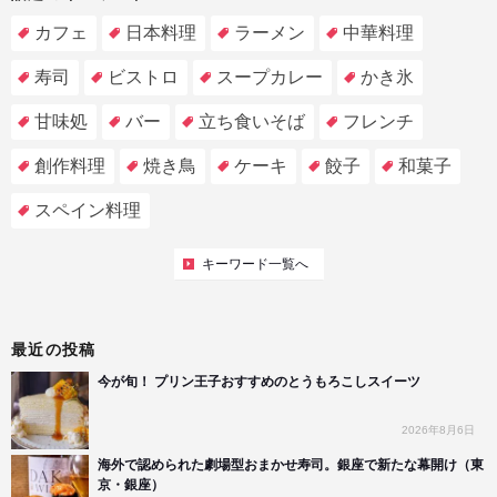
カフェ
日本料理
ラーメン
中華料理
寿司
ビストロ
スープカレー
かき氷
甘味処
バー
立ち食いそば
フレンチ
創作料理
焼き鳥
ケーキ
餃子
和菓子
スペイン料理
キーワード一覧へ
最近の投稿
今が旬！ プリン王子おすすめのとうもろこしスイーツ
2026年8月6日
海外で認められた劇場型おまかせ寿司。銀座で新たな幕開け（東
京・銀座）