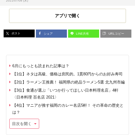
投稿日:
2021/07/08 (木)
アプリで開く
ポスト
シェア
LINE共有
URLコピー
6月にもっとも読まれた記事は？
【1位】ネタは高級、価格は庶民的。1貫80円からのお好み寿司
【2位】ラーメン王推薦！ 福岡県の絶品ラーメン5選 北九州市編
【3位】食通が選ぶ「いつか行ってほしい日本料理名店」4軒
〈日本料理 百名店 2021〉
【4位】マニアが推す福岡のカレー名店5軒！ その革命の歴史と
は？
目次を開く