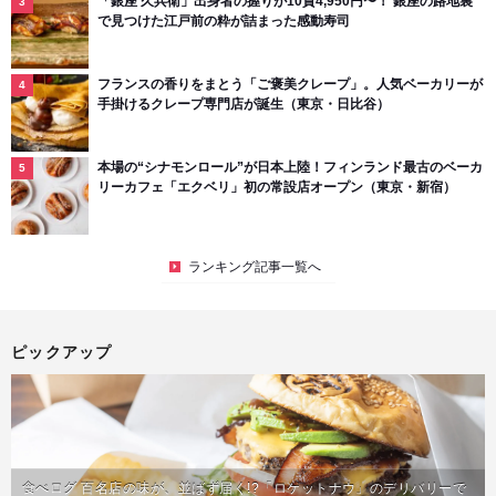
「銀座 久兵衛」出身者の握りが10貫4,950円〜！ 銀座の路地裏
で見つけた江戸前の粋が詰まった感動寿司
フランスの香りをまとう「ご褒美クレープ」。人気ベーカリーが
手掛けるクレープ専門店が誕生（東京・日比谷）
本場の“シナモンロール”が日本上陸！フィンランド最古のベーカ
リーカフェ「エクベリ」初の常設店オープン（東京・新宿）
ランキング記事一覧へ
ピックアップ
食べログ 百名店の味が、並ばず届く!?「ロケットナウ」のデリバリーで