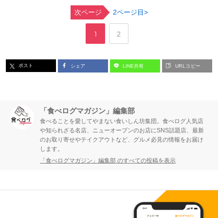
次ページ
2ページ目>
,
ペ
ペ
1
2
ー
ー
ポスト
シェア
LINE共有
URLコピー
ジ
ジ
「食べログマガジン」編集部
食べることを愛してやまない食いしん坊集団。食べログ人気店
や知られざる名店、ニューオープンのお店にSNS話題店、最新
のお取り寄せやテイクアウトなど、グルメ必見の情報をお届け
します。
「食べログマガジン」編集部 のすべての投稿を表示