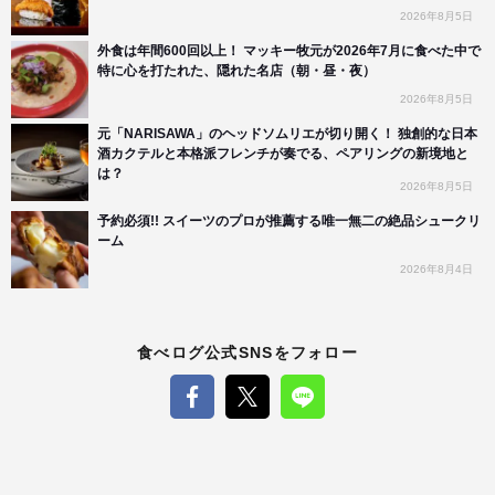
2026年8月5日
外食は年間600回以上！ マッキー牧元が2026年7月に食べた中で
特に心を打たれた、隠れた名店（朝・昼・夜）
2026年8月5日
元「NARISAWA」のヘッドソムリエが切り開く！ 独創的な日本
酒カクテルと本格派フレンチが奏でる、ペアリングの新境地と
は？
2026年8月5日
予約必須!! スイーツのプロが推薦する唯一無二の絶品シュークリ
ーム
2026年8月4日
食べログ公式SNSをフォロー