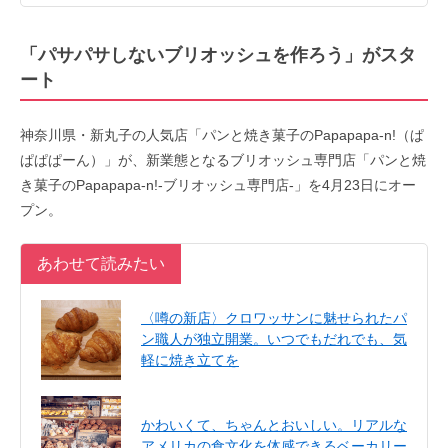
「パサパサしないブリオッシュを作ろう」がスタ
ート
神奈川県・新丸子の人気店「パンと焼き菓子のPapapapa-n!（ぱ
ぱぱぱーん）」が、新業態となるブリオッシュ専門店「パンと焼
き菓子のPapapapa-n!-ブリオッシュ専門店-」を4月23日にオー
プン。
あわせて読みたい
〈噂の新店〉クロワッサンに魅せられたパ
ン職人が独立開業。いつでもだれでも、気
軽に焼き立てを
かわいくて、ちゃんとおいしい。リアルな
アメリカの食文化を体感できるベーカリー