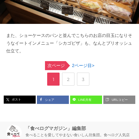
また、ショーケースのパンと並んでこちらのお店の目玉になりそ
うなイートインメニュー「シカゴピザ」も、なんとブリオッシュ
仕立て。
次ページ
2ページ目>
,
,
ペ
ペ
ペ
1
2
3
ー
ー
ー
ポスト
シェア
LINE共有
URLコピー
ジ
ジ
ジ
「食べログマガジン」編集部
食べることを愛してやまない食いしん坊集団。食べログ人気店