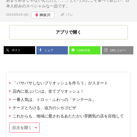
あまり好きじゃないんだけど……」という人にこそ食べて欲しい、日
本人好みのスペシャルな一品です。
投稿日:
パン
2021/05/19 (水)
神奈川
アプリで開く
ポスト
シェア
LINE共有
URLコピー
「パサパサしないブリオッシュを作ろう」がスタート
店内に並ぶパンは、全てブリオッシュ！
一番人気は、トロッ・ふわっの「ナンテール」
チーズとろける、迫力のシカゴピザ
これからも、地域に愛されるあたたかい雰囲気の店を目指して
目次を開く