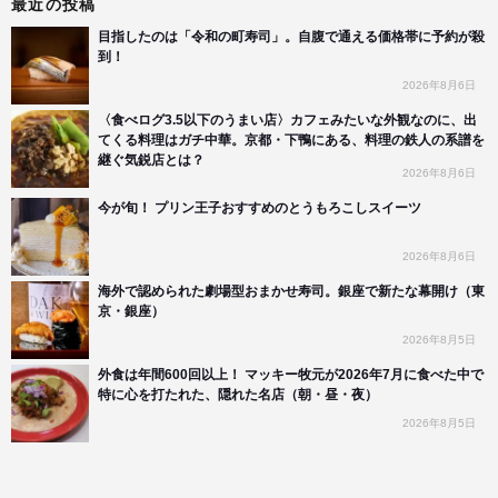
最近の投稿
目指したのは「令和の町寿司」。自腹で通える価格帯に予約が殺
到！
2026年8月6日
〈食べログ3.5以下のうまい店〉カフェみたいな外観なのに、出
てくる料理はガチ中華。京都・下鴨にある、料理の鉄人の系譜を
継ぐ気鋭店とは？
2026年8月6日
今が旬！ プリン王子おすすめのとうもろこしスイーツ
2026年8月6日
海外で認められた劇場型おまかせ寿司。銀座で新たな幕開け（東
京・銀座）
2026年8月5日
外食は年間600回以上！ マッキー牧元が2026年7月に食べた中で
特に心を打たれた、隠れた名店（朝・昼・夜）
2026年8月5日