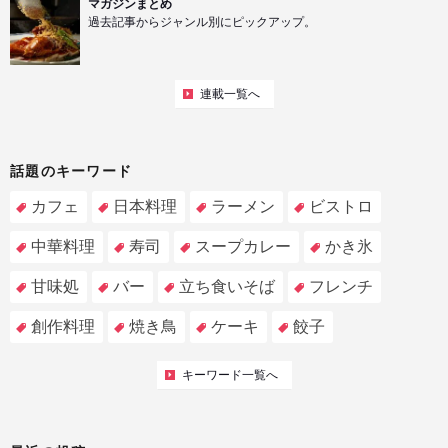
マガジンまとめ
過去記事からジャンル別にピックアップ。
連載一覧へ
話題のキーワード
カフェ
日本料理
ラーメン
ビストロ
中華料理
寿司
スープカレー
かき氷
甘味処
バー
立ち食いそば
フレンチ
創作料理
焼き鳥
ケーキ
餃子
キーワード一覧へ