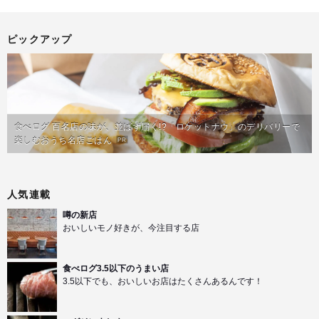
ピックアップ
食べログ 百名店の味が、並ばず届く!?「ロケットナウ」のデリバリーで
楽しむおうち名店ごはん
PR
人気連載
噂の新店
おいしいモノ好きが、今注目する店
食べログ3.5以下のうまい店
3.5以下でも、おいしいお店はたくさんあるんです！