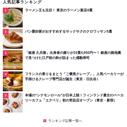
人気記事ランキング
ラーメン王も注目！ 東京のラーメン新店4選
パン愛好家がおすすめするサックサクのクロワッサン5選
「銀座 久兵衛」出身者の握りが10貫4,950円〜！ 銀座の路地裏
で見つけた江戸前の粋が詰まった感動寿司
フランスの香りをまとう「ご褒美クレープ」。人気ベーカリーが
手掛けるクレープ専門店が誕生（東京・日比谷）
本場の“シナモンロール”が日本上陸！フィンランド最古のベーカ
リーカフェ「エクベリ」初の常設店オープン（東京・新宿）
ランキング記事一覧へ