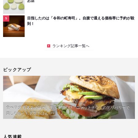
お店
目指したのは「令和の町寿司」。自腹で通える価格帯に予約が殺
到！
ランキング記事一覧へ
ピックアップ
食べログ 百名店の味が、並ばず届く!?「ロケットナウ」のデリバリーで
楽しむおうち名店ごはん
PR
人気連載