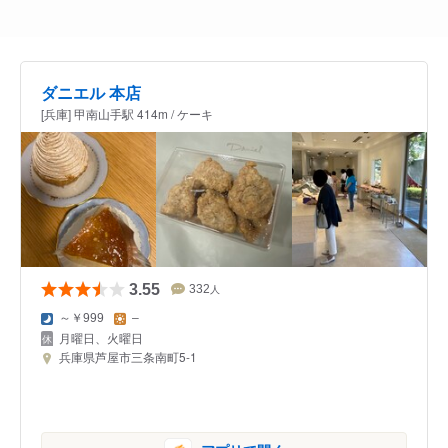
ダニエル 本店
[兵庫] 甲南山手駅 414m / ケーキ
3.55
332
人
～￥999
–
月曜日、火曜日
兵庫県芦屋市三条南町5-1