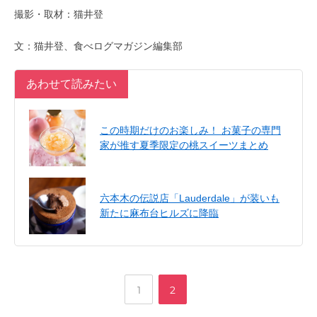
撮影・取材：猫井登
文：猫井登、食べログマガジン編集部
あわせて読みたい
この時期だけのお楽しみ！ お菓子の専門
家が推す夏季限定の桃スイーツまとめ
六本木の伝説店「Lauderdale」が装いも
新たに麻布台ヒルズに降臨
,
ペ
ペ
1
2