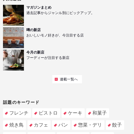
マガジンまとめ
過去記事からジャンル別にピックアップ。
噂の新店
おいしいモノ好きが、今注目する店
今月の新店
フーディーが注目する新店
連載一覧へ
話題のキーワード
フレンチ
ビストロ
ケーキ
和菓子
焼き鳥
カフェ
パン
惣菜・デリ
餃子