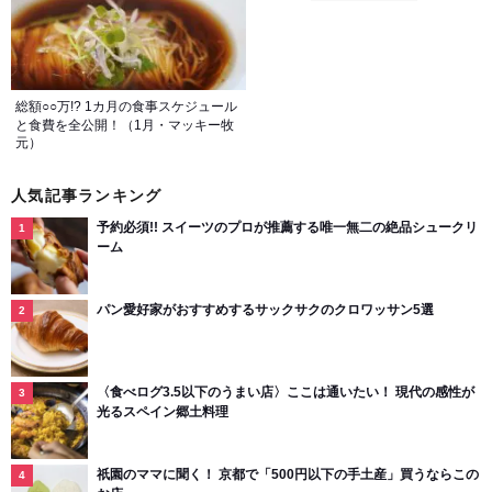
総額○○万!? 1カ月の食事スケジュール
と食費を全公開！（1月・マッキー牧
元）
人気記事ランキング
予約必須!! スイーツのプロが推薦する唯一無二の絶品シュークリ
ーム
パン愛好家がおすすめするサックサクのクロワッサン5選
〈食べログ3.5以下のうまい店〉ここは通いたい！ 現代の感性が
光るスペイン郷土料理
祇園のママに聞く！ 京都で「500円以下の手土産」買うならこの