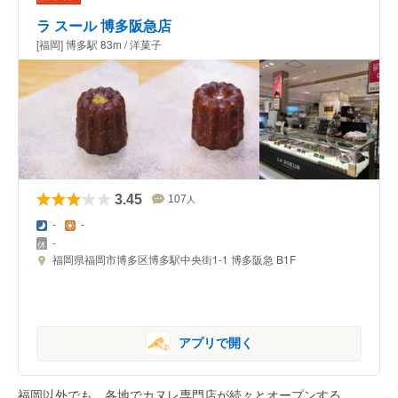
ラ スール 博多阪急店
[福岡] 博多駅 83m / 洋菓子
3.45
107
人
-
-
-
福岡県福岡市博多区博多駅中央街1-1 博多阪急 B1F
アプリで開く
福岡以外でも、各地でカヌレ専門店が続々とオープンする。