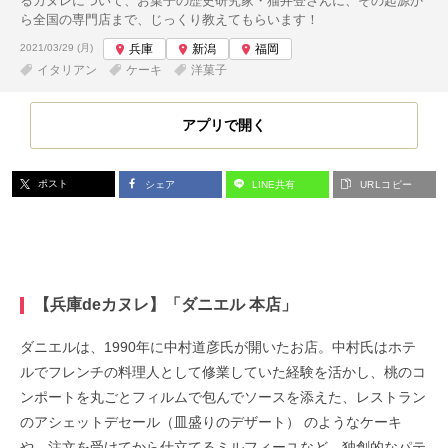
るカヌレについて、お菓子の歴史研究家・猫井登さんに、その起源か
ら全国の専門店まで、じっくり教えてもらいます！
投稿日:
2021/03/29 (月)
兵庫
新潟
福岡
イタリアン
ケーキ
洋菓子
アプリで開く
ポスト
シェア
LINE共有
URLコピー
【兵庫deカヌレ】「ダニエル 本店」
ダニエルは、1990年に中村道彦氏が開いたお店。中村氏はホテ
ルでフレンチの料理人として修業していた経験を活かし、桃のコ
ンポートを丸ごとフィルムで包んでソースを添えた、レストラン
のアシェットデセール（皿盛りのデザート） のようなケーキ
や、注文を受けてから仕立てるミルフィーユなど、独創的なパテ