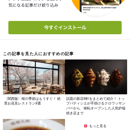
この記事を見た人におすすめの記事
〈関西版〉桜の季節はもうすぐ！ 絶
話題の新店8軒をまとめて紹介！ トッ
景お花見レストラン9選
プパティシエが手掛けるクロワッサン
バーから、移転オープンした人気炉端
焼き店まで
もっと見る