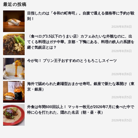
最近の投稿
目指したのは「令和の町寿司」。自腹で通える価格帯に予約が殺
到！
2026年8月6日
〈食べログ3.5以下のうまい店〉カフェみたいな外観なのに、出
てくる料理はガチ中華。京都・下鴨にある、料理の鉄人の系譜を
継ぐ気鋭店とは？
2026年8月6日
今が旬！ プリン王子おすすめのとうもろこしスイーツ
2026年8月6日
海外で認められた劇場型おまかせ寿司。銀座で新たな幕開け（東
京・銀座）
2026年8月5日
外食は年間600回以上！ マッキー牧元が2026年7月に食べた中で
特に心を打たれた、隠れた名店（朝・昼・夜）
2026年8月5日