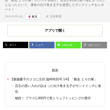
店「馳走 とりの巣」のランチを紹介。店主が料理の道へ進むきっかけ
となったという、運命の出汁巻き玉子を使用したサンドイッチをレポ
ート！
投稿日:
日本料理
2021/01/26 (火)
東京
アプリで開く
ポスト
シェア
LINE共有
URLコピー
目次
【森脇慶子のココに注目 臨時特別号 1/4】「馳走 とりの巣」
店主の思い入れの詰まった出汁巻き玉子がサンドイッチに進
化
秘技！ プラス1,000円で黒トリュフトッピングの贅沢