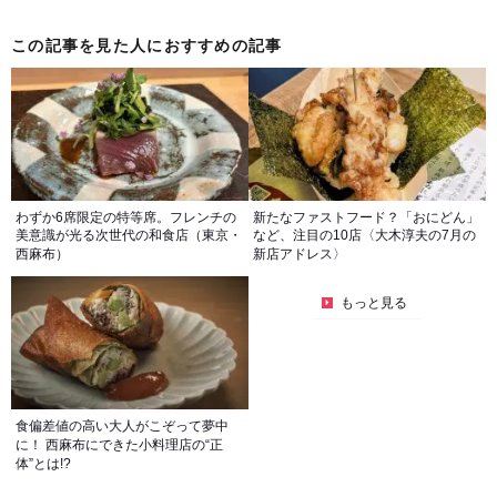
この記事を見た人におすすめの記事
わずか6席限定の特等席。フレンチの
新たなファストフード？「おにどん」
美意識が光る次世代の和食店（東京・
など、注目の10店〈大木淳夫の7月の
西麻布）
新店アドレス〉
もっと見る
食偏差値の高い大人がこぞって夢中
に！ 西麻布にできた小料理店の“正
体”とは!?