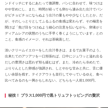
ンドイッチにするにあたって微調整。パンに合わせて、味つけは
やや甘めにし、また、時間が経っても卵から滲み出た出汁でパン
がビチョビチョにならぬよう出汁の量もやや少なくしたとか。だ
が、そのしっとりとしてふるふるの食感は変わらず。その極意を
聞けば「焦げ目をつけぬよう細心の注意を払いながら、卵液がミ
ディアムレアの状態のうちに手早く巻くようにしています」との
こと。食感のイメージ、それは茶碗蒸しだ。
淡いクリームイエローをした出汁巻きは、まるでお菓子のよう。
出来たてのアツアツを一口頬張れば、口中にジュワッと溢れ出る
だしの豊潤さは思わず頬も緩むはず。また、冷めたら冷めたで、
ぷりりんとした卵感が強調され、しとやかな甘みと共に、舌に優
しい余韻を残す。テイクアウトも並行してやっているゆえ、食べ
比べてみるのも一興かもしれない。どちらも一人前1,000円。
秘技！ プラス1,000円で黒トリュフトッピングの贅沢