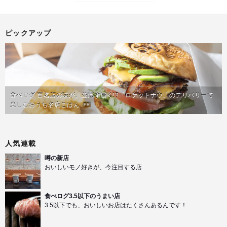
ピックアップ
食べログ 百名店の味が、並ばず届く!?「ロケットナウ」のデリバリーで
楽しむおうち名店ごはん
PR
人気連載
噂の新店
おいしいモノ好きが、今注目する店
食べログ3.5以下のうまい店
3.5以下でも、おいしいお店はたくさんあるんです！