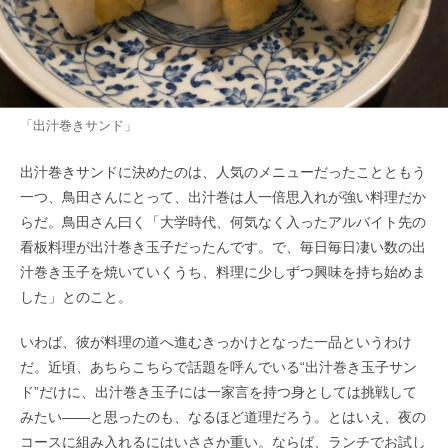
「出汁巻きサンド」
出汁巻きサンドに決めたのは、人気のメニューだったことともう
一つ、鳥田さんにとって、出汁巻は人一倍思入れが強い料理だか
らだ。鳥田さん曰く「大学時代、何気なく入ったアルバイト先の
看板料理が出汁巻き玉子だったんです。で、毎日毎日凄い数の出
汁巻き玉子を焼いていくうち、料理に少しずつ興味を持ち始めま
した」とのこと。
いわば、彼が料理の道へ進むきっかけとなった一品というわけ
だ。近頃、あちらこちらで話題を呼んでいる“出汁巻き玉子サン
ド”だけに、出汁巻き玉子には一家言を持つ身としては挑戦して
みたい――と思ったのも、なるほど道理だろう。とはいえ、夜の
コースに組み入れるにはいささか重い。ならば、ランチでお試し