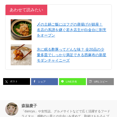
あわせて読みたい
〆の土鍋ご飯にはフグの唐揚げが鎮座！
名店の系譜を継ぐ若き店主が白金台に割烹
をオープン
氷に眠る酢豚ってどんな味？ 全20品の少
量多皿でしっかり満足できる西麻布の新星
モダンチャイニーズ
ポスト
シェア
LINE共有
URLコピー
森脇慶子
「dancyu」や女性誌、グルメサイトなどで広く活躍するフード
ライター。感動の一皿との出合いを求めて、取材はもちろんプ