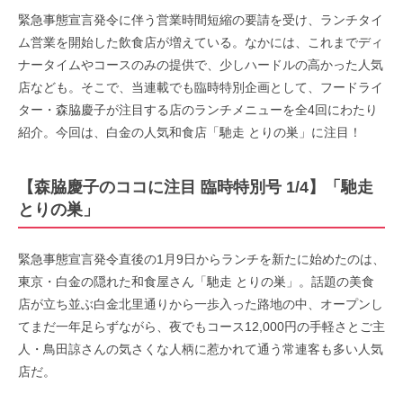
緊急事態宣言発令に伴う営業時間短縮の要請を受け、ランチタイ
ム営業を開始した飲食店が増えている。なかには、これまでディ
ナータイムやコースのみの提供で、少しハードルの高かった人気
店なども。そこで、当連載でも臨時特別企画として、フードライ
ター・森脇慶子が注目する店のランチメニューを全4回にわたり
紹介。今回は、白金の人気和食店「馳走 とりの巣」に注目！
【森脇慶子のココに注目 臨時特別号 1/4】「馳走
とりの巣」
緊急事態宣言発令直後の1月9日からランチを新たに始めたのは、
東京・白金の隠れた和食屋さん「馳走 とりの巣」。話題の美食
店が立ち並ぶ白金北里通りから一歩入った路地の中、オープンし
てまだ一年足らずながら、夜でもコース12,000円の手軽さとご主
人・鳥田諒さんの気さくな人柄に惹かれて通う常連客も多い人気
店だ。