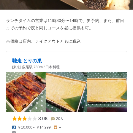
ランチタイムの営業は11時30分〜14時で、要予約。また、前日
までの予約で夜と同じコースを昼に提供も可。
※価格は店内、テイクアウトともに税込
馳走 とりの巣
[東京] 広尾駅 780m / 日本料理
3.08
20
人
￥10,000～￥14,999
–