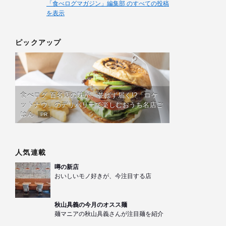
「食べログマガジン」編集部 のすべての投稿
を表示
ピックアップ
食べログ 百名店の味が、並ばず届く!?「ロケ
ットナウ」のデリバリーで楽しむおうち名店ご
はん
PR
人気連載
噂の新店
おいしいモノ好きが、今注目する店
秋山具義の今月のオスス麺
麺マニアの秋山具義さんが注目麺を紹介