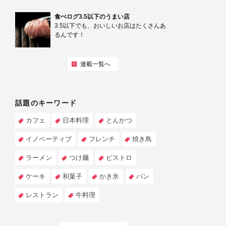
食べログ3.5以下のうまい店
3.5以下でも、おいしいお店はたくさんあ
るんです！
連載一覧へ
話題のキーワード
カフェ
日本料理
とんかつ
イノベーティブ
フレンチ
焼き鳥
ラーメン
つけ麺
ビストロ
ケーキ
和菓子
かき氷
パン
レストラン
牛料理