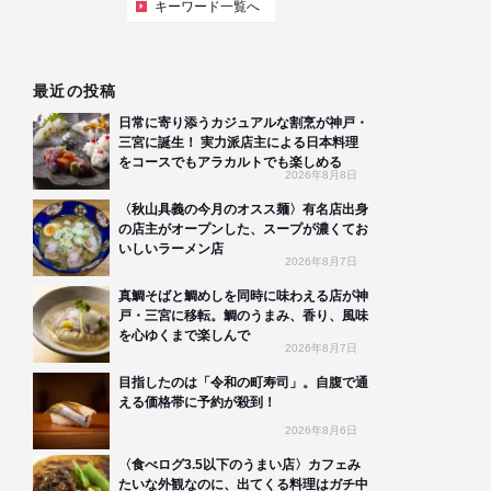
キーワード一覧へ
最近の投稿
日常に寄り添うカジュアルな割烹が神戸・
三宮に誕生！ 実力派店主による日本料理
をコースでもアラカルトでも楽しめる
2026年8月8日
〈秋山具義の今月のオスス麺〉有名店出身
の店主がオープンした、スープが濃くてお
いしいラーメン店
2026年8月7日
真鯛そばと鯛めしを同時に味わえる店が神
戸・三宮に移転。鯛のうまみ、香り、風味
を心ゆくまで楽しんで
2026年8月7日
目指したのは「令和の町寿司」。自腹で通
える価格帯に予約が殺到！
2026年8月6日
〈食べログ3.5以下のうまい店〉カフェみ
たいな外観なのに、出てくる料理はガチ中