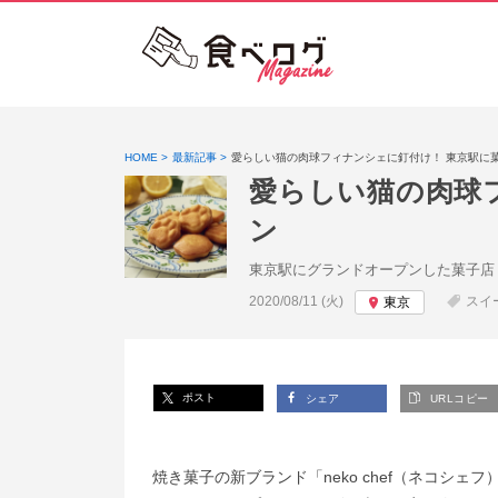
HOME
最新記事
愛らしい猫の肉球フィナンシェに釘付け！ 東京駅に
愛らしい猫の肉球
ン
東京駅にグランドオープンした菓子店
投稿日:
2020/08/11 (火)
スイ
東京
ポスト
シェア
URLコピー
焼き菓子の新ブランド「neko chef（ネコシ