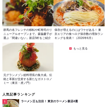
群馬の名フレンチの移転や町寿司のリ
保存が増えるのにはワケがある！ 東
ニューアルオープンまで。森脇慶子が
京エリアの食べログ保存数の増加ラン
選ぶ「間違いない」新店5軒をご紹介
キングを発表！（2026年6月）
もっと見る
元グランメゾン総料理長の集大成。伝
統と革新が交差する新たなガストロノ
ミー（東京・虎ノ門）
人気記事ランキング
ラーメン王も注目！ 東京のラーメン新店4選