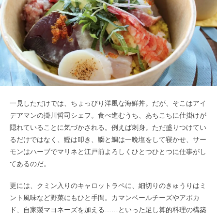
一見しただけでは、ちょっぴり洋風な海鮮丼。だが、そこはアイ
デアマンの掛川哲司シェフ。食べ進むうち、あちこちに仕掛けが
隠れていることに気づかされる。例えば刺身。ただ盛りつけてい
るだけではなく、鰹は叩き、鰤と鯛は一晩塩をして寝かせ、サー
モンはハーブでマリネと江戸前よろしくひとつひとつに仕事がし
てあるのだ。
更には、クミン入りのキャロットラペに、細切りのきゅうりはミ
ント風味など野菜にもひと手間。カマンベールチーズやアボカ
ド、自家製マヨネーズを加える……といった足し算的料理の構築