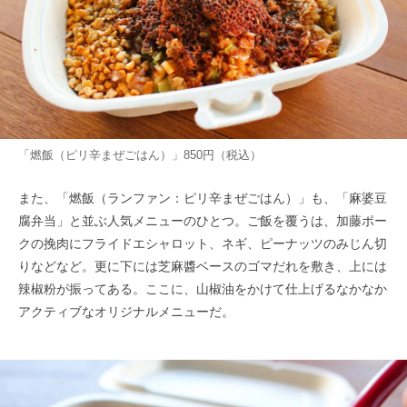
「燃飯（ピリ辛まぜごはん）」850円（税込）
また、「燃飯（ランファン：ピリ辛まぜごはん）」も、「麻婆豆
腐弁当」と並ぶ人気メニューのひとつ。ご飯を覆うは、加藤ポー
クの挽肉にフライドエシャロット、ネギ、ピーナッツのみじん切
りなどなど。更に下には芝麻醬ベースのゴマだれを敷き、上には
辣椒粉が振ってある。ここに、山椒油をかけて仕上げるなかなか
アクティブなオリジナルメニューだ。