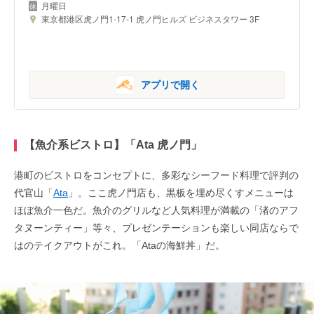
月曜日
東京都港区虎ノ門1-17-1 虎ノ門ヒルズ ビジネスタワー 3F
アプリで開く
【魚介系ビストロ】「Ata 虎ノ門」
港町のビストロをコンセプトに、多彩なシーフード料理で評判の
代官山「
Ata
」。ここ虎ノ門店も、黒板を埋め尽くすメニューは
ほぼ魚介一色だ。魚介のグリルなど人気料理が満載の「渚のアフ
タヌーンティー」等々、プレゼンテーションも楽しい同店ならで
はのテイクアウトがこれ。「Ataの海鮮丼」だ。