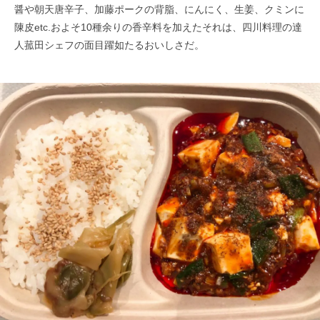
醤や朝天唐辛子、加藤ポークの背脂、にんにく、生姜、クミンに
陳皮etc.およそ10種余りの香辛料を加えたそれは、四川料理の達
人菰田シェフの面目躍如たるおいしさだ。