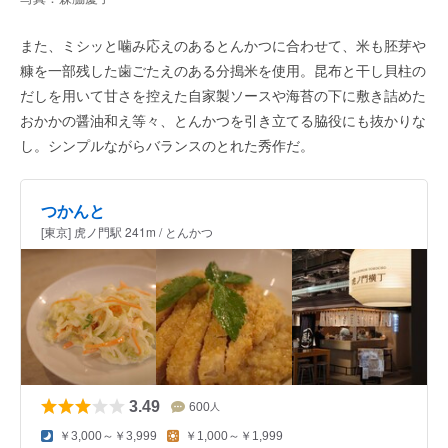
また、ミシッと噛み応えのあるとんかつに合わせて、米も胚芽や
糠を一部残した歯ごたえのある分搗米を使用。昆布と干し貝柱の
だしを用いて甘さを控えた自家製ソースや海苔の下に敷き詰めた
おかかの醤油和え等々、とんかつを引き立てる脇役にも抜かりな
し。シンプルながらバランスのとれた秀作だ。
つかんと
[東京] 虎ノ門駅 241m / とんかつ
3.49
600
人
￥3,000～￥3,999
￥1,000～￥1,999