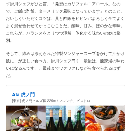
ず掛川シェフがひと言。「発想はカリフォルニアロール。なの
で、ご飯は酢飯。ターメリック風味になっています」とのこと。
おいしくいただくコツは、具と酢飯をビビンバよろしく全てよく
よく混ぜ合わせてかっこむことだ。酸味、甘み、ほのかな辛味。
これらが、バランスをとりつつ渾然一体化する味わいの妙は格
別。
そして、締めは添えられた特製ジンジャースープをかけて汁かけ
飯に、が正しい食べ方。掛川シェフ曰く「最後は、酸辣湯の味わ
いになるんです」。最後までワクワクしながら食べられるはず
だ。
Ata 虎ノ門
[東京] 虎ノ門ヒルズ駅 229m / フレンチ、ビストロ