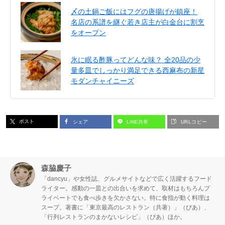
〆の土鍋ご飯にはフグの唐揚げが鎮座！
名店の系譜を継ぐ若き店主が白金台に割烹
をオープン
氷に眠る酢豚ってどんな味？ 全20品の少
量多皿でしっかり満足できる西麻布の新星
モダンチャイニーズ
ポスト
シェア
LINE共有
URLコピー
森脇慶子
「dancyu」や女性誌、グルメサイトなどで広く活躍するフード
ライター。感動の一皿との出合いを求めて、取材はもちろんプ
ライベートでも食べ歩きを欠かさない。特に食指が動く料理は
スープ。著書に「東京最高のレストラン（共著）」（ぴあ）、
「行列レストランのまかないレシピ」（ぴあ）ほか。