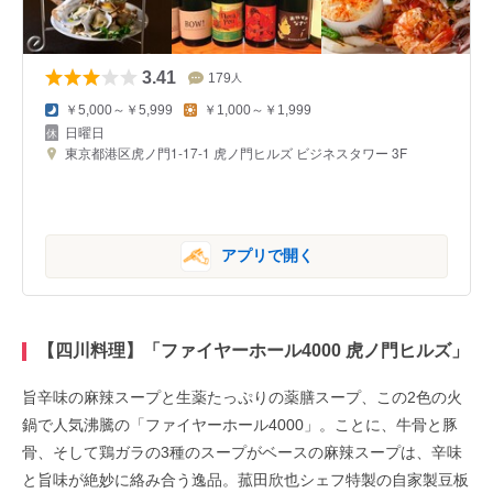
3.41
179
人
￥5,000～￥5,999
￥1,000～￥1,999
日曜日
東京都港区虎ノ門1-17-1 虎ノ門ヒルズ ビジネスタワー 3F
アプリで開く
【四川料理】「ファイヤーホール4000 虎ノ門ヒルズ」
旨辛味の麻辣スープと生薬たっぷりの薬膳スープ、この2色の火
鍋で人気沸騰の「ファイヤーホール4000」。ことに、牛骨と豚
骨、そして鶏ガラの3種のスープがベースの麻辣スープは、辛味
と旨味が絶妙に絡み合う逸品。菰田欣也シェフ特製の自家製豆板