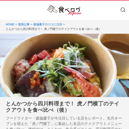
HOME
最新記事
森脇慶子のココに注目
とんかつから四川料理まで！ 虎ノ門横丁のテイクアウトを食べ比べ（後）
とんかつから四川料理まで！ 虎ノ門横丁のテイ
クアウトを食べ比べ（後）
フードライター・森脇慶子が今注目している店をレポート。先月オー
プンを迎えた「虎ノ門横丁」に集結した名店のテイクアウトメニュー