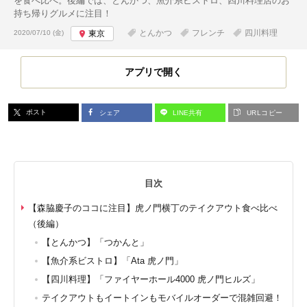
を食べ比べ。後編では、とんかつ、魚介系ビストロ、四川料理店のお
持ち帰りグルメに注目！
投稿日:
とんかつ
フレンチ
四川料理
2020/07/10 (金)
東京
アプリで開く
ポスト
シェア
LINE共有
URLコピー
目次
【森脇慶子のココに注目】虎ノ門横丁のテイクアウト食べ比べ
（後編）
【とんかつ】「つかんと」
【魚介系ビストロ】「Ata 虎ノ門」
【四川料理】「ファイヤーホール4000 虎ノ門ヒルズ」
テイクアウトもイートインもモバイルオーダーで混雑回避！