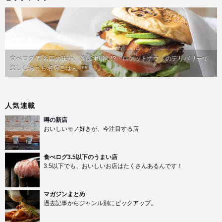
食べログ 百名店の味が、並ばず届く!?「ロケットナウ」のデリバリーで
楽しむおうち名店ごはん
PR
人気連載
噂の新店
おいしいモノ好きが、今注目する店
食べログ3.5以下のうまい店
3.5以下でも、おいしいお店はたくさんあるんです！
マガジンまとめ
過去記事からジャンル別にピックアップ。