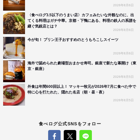
2026年8月6日
〈食べログ3.5以下のうまい店〉カフェみたいな外観なのに、出
てくる料理はガチ中華。京都・下鴨にある、料理の鉄人の系譜を
継ぐ気鋭店とは？
2026年8月6日
今が旬！ プリン王子おすすめのとうもろこしスイーツ
2026年8月6日
海外で認められた劇場型おまかせ寿司。銀座で新たな幕開け（東
京・銀座）
2026年8月5日
外食は年間600回以上！ マッキー牧元が2026年7月に食べた中で
特に心を打たれた、隠れた名店（朝・昼・夜）
2026年8月5日
食べログ公式SNSをフォロー