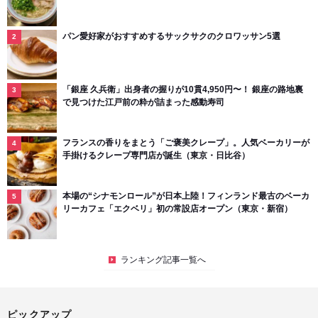
パン愛好家がおすすめするサックサクのクロワッサン5選
「銀座 久兵衛」出身者の握りが10貫4,950円〜！ 銀座の路地裏
で見つけた江戸前の粋が詰まった感動寿司
フランスの香りをまとう「ご褒美クレープ」。人気ベーカリーが
手掛けるクレープ専門店が誕生（東京・日比谷）
本場の“シナモンロール”が日本上陸！フィンランド最古のベーカ
リーカフェ「エクベリ」初の常設店オープン（東京・新宿）
ランキング記事一覧へ
ピックアップ