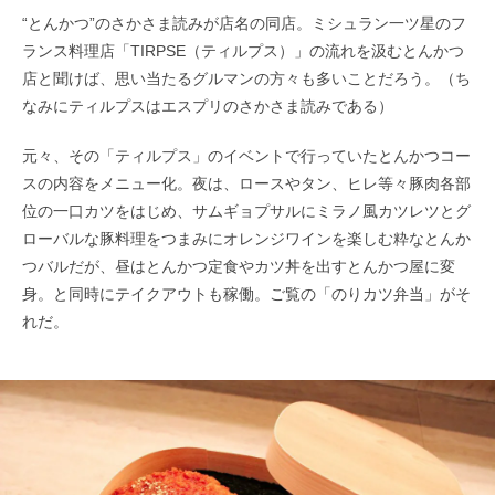
“とんかつ”のさかさま読みが店名の同店。ミシュラン一ツ星のフ
ランス料理店「TIRPSE（ティルプス）」の流れを汲むとんかつ
店と聞けば、思い当たるグルマンの方々も多いことだろう。（ち
なみにティルプスはエスプリのさかさま読みである）
元々、その「ティルプス」のイベントで行っていたとんかつコー
スの内容をメニュー化。夜は、ロースやタン、ヒレ等々豚肉各部
位の一口カツをはじめ、サムギョプサルにミラノ風カツレツとグ
ローバルな豚料理をつまみにオレンジワインを楽しむ粋なとんか
つバルだが、昼はとんかつ定食やカツ丼を出すとんかつ屋に変
身。と同時にテイクアウトも稼働。ご覧の「のりカツ弁当」がそ
れだ。