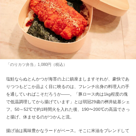
「のりカツ弁当」1,080円（税込）
塩鮭ならぬとんかつが海苔の上に鎮座ましますそれが、豪快であ
りつつもどこか品よく目に映るのは、フレンチ出身の料理人の手
を通していればこそだろうか――。「豚ロース肉は1kg程度の塊
で低温調理してから揚げています」とは弱冠29歳の桝井紘基シェ
フ。50～52℃で約1時間火を入れた後、190〜200℃の高温でさっ
と揚げ、休ませるのがつかんと流。
揚げ油は風味豊かなラードがベース。そこに米油をブレンドして