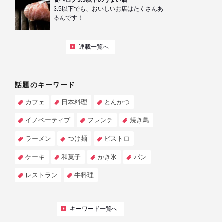
食べログ3.5以下のうまい店
3.5以下でも、おいしいお店はたくさんあ
るんです！
連載一覧へ
話題のキーワード
カフェ
日本料理
とんかつ
イノベーティブ
フレンチ
焼き鳥
ラーメン
つけ麺
ビストロ
ケーキ
和菓子
かき氷
パン
レストラン
牛料理
キーワード一覧へ