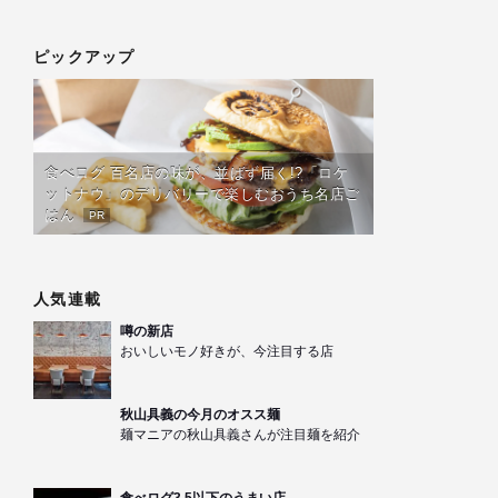
ピックアップ
食べログ 百名店の味が、並ばず届く!?「ロケ
ットナウ」のデリバリーで楽しむおうち名店ご
はん
PR
人気連載
噂の新店
おいしいモノ好きが、今注目する店
秋山具義の今月のオスス麺
麺マニアの秋山具義さんが注目麺を紹介