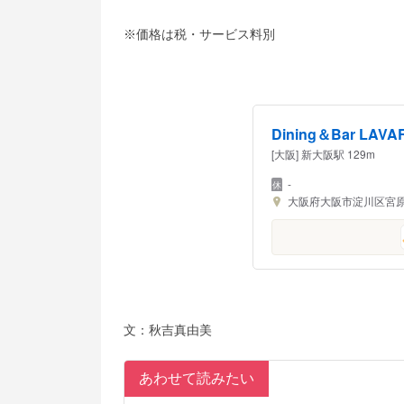
※価格は税・サービス料別
Dining＆Bar LAV
[大阪] 新大阪駅 129m
-
大阪府大阪市淀川区宮原1-2-7
文：秋吉真由美
あわせて読みたい