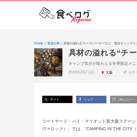
HOME
最新記事
具材の溢れる“チーズバーガー”など、限定キャンプメ
具材の溢れる“チ
キャンプ気分が味わえる冬季限定メニ
投稿日:
2019/12/17 (火)
ステ
大阪
ポスト
シェア
URLコピー
コートヤード・バイ・マリオット新大阪ステーションのレ
ヴァロック）」では、“CAMPING IN THE 