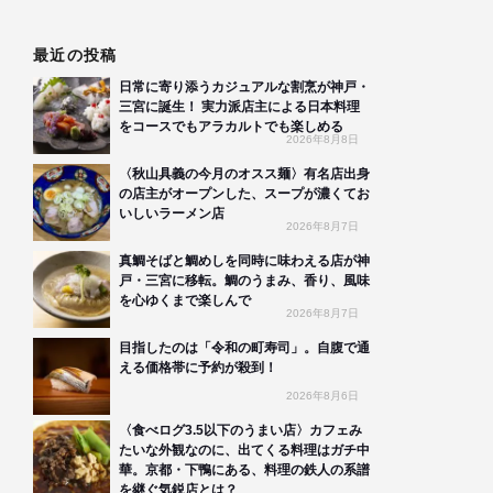
最近の投稿
日常に寄り添うカジュアルな割烹が神戸・
三宮に誕生！ 実力派店主による日本料理
をコースでもアラカルトでも楽しめる
2026年8月8日
〈秋山具義の今月のオスス麺〉有名店出身
の店主がオープンした、スープが濃くてお
いしいラーメン店
2026年8月7日
真鯛そばと鯛めしを同時に味わえる店が神
戸・三宮に移転。鯛のうまみ、香り、風味
を心ゆくまで楽しんで
2026年8月7日
目指したのは「令和の町寿司」。自腹で通
える価格帯に予約が殺到！
2026年8月6日
〈食べログ3.5以下のうまい店〉カフェみ
たいな外観なのに、出てくる料理はガチ中
華。京都・下鴨にある、料理の鉄人の系譜
を継ぐ気鋭店とは？