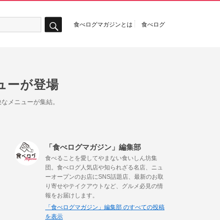
食べログマガジンとは
食べログ
検
索
ューが登場
快なメニューが集結。
「食べログマガジン」編集部
食べることを愛してやまない食いしん坊集
団。食べログ人気店や知られざる名店、ニュ
ーオープンのお店にSNS話題店、最新のお取
り寄せやテイクアウトなど、グルメ必見の情
報をお届けします。
「食べログマガジン」編集部 のすべての投稿
を表示