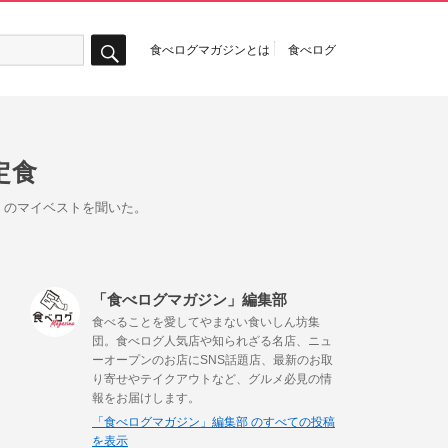
食べログマガジンとは
食べログ
検
索
定食
」のマイベストを聞いた。
「食べログマガジン」編集部
食べることを愛してやまない食いしん坊集
団。食べログ人気店や知られざる名店、ニュ
ーオープンのお店にSNS話題店、最新のお取
り寄せやテイクアウトなど、グルメ必見の情
報をお届けします。
「食べログマガジン」編集部 のすべての投稿
を表示