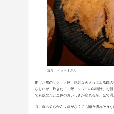
出典：
ベッキオ
さん
揚げた衣のサクサク感、絶妙な火入れによる肉の
らしいが、炊きたてご飯、シジミの味噌汁、お新
でも残念だと全体のおいしさが崩れるが、全て満
特に肉の柔らかさは歯がなくても噛み切れそうな