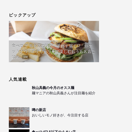
ピックアップ
食べログ 百名店の味が、並ばず届く!?「ロケ
ットナウ」のデリバリーで楽しむおうち名店ご
はん
PR
人気連載
秋山具義の今月のオスス麺
麺マニアの秋山具義さんが注目麺を紹介
噂の新店
おいしいモノ好きが、今注目する店