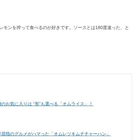
レモンを搾って食べるのが好きです。ソースとは180度違った、と
のお気に入りは “形”も選べる「オムライス」！
界屈指のグルメがハマった「オムレツキムチチャーハン」