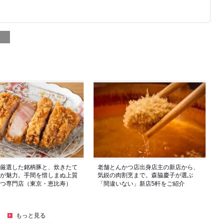
厳選した銘柄豚と、炊きたて
老舗とんかつ店出身店主の新店から、
が魅力。手間を惜しまぬ上質
気鋭の肉割烹まで。森脇慶子が選ぶ
つ専門店（東京・恵比寿）
「間違いない」新店5軒をご紹介
もっと見る