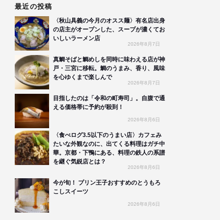
最近の投稿
〈秋山具義の今月のオスス麺〉有名店出身
の店主がオープンした、スープが濃くてお
いしいラーメン店
2026年8月7日
真鯛そばと鯛めしを同時に味わえる店が神
戸・三宮に移転。鯛のうまみ、香り、風味
を心ゆくまで楽しんで
2026年8月7日
目指したのは「令和の町寿司」。自腹で通
える価格帯に予約が殺到！
2026年8月6日
〈食べログ3.5以下のうまい店〉カフェみ
たいな外観なのに、出てくる料理はガチ中
華。京都・下鴨にある、料理の鉄人の系譜
を継ぐ気鋭店とは？
2026年8月6日
今が旬！ プリン王子おすすめのとうもろ
こしスイーツ
2026年8月6日