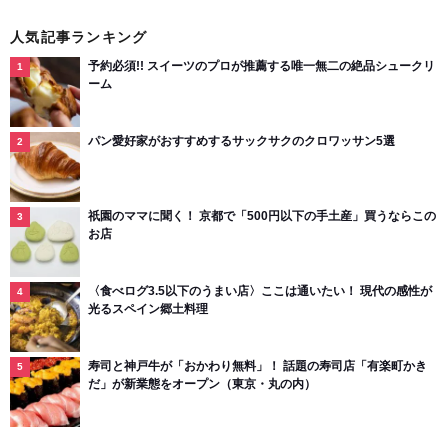
人気記事ランキング
予約必須!! スイーツのプロが推薦する唯一無二の絶品シュークリ
ーム
パン愛好家がおすすめするサックサクのクロワッサン5選
祇園のママに聞く！ 京都で「500円以下の手土産」買うならこの
お店
〈食べログ3.5以下のうまい店〉ここは通いたい！ 現代の感性が
光るスペイン郷土料理
寿司と神戸牛が「おかわり無料」！ 話題の寿司店「有楽町かき
だ」が新業態をオープン（東京・丸の内）