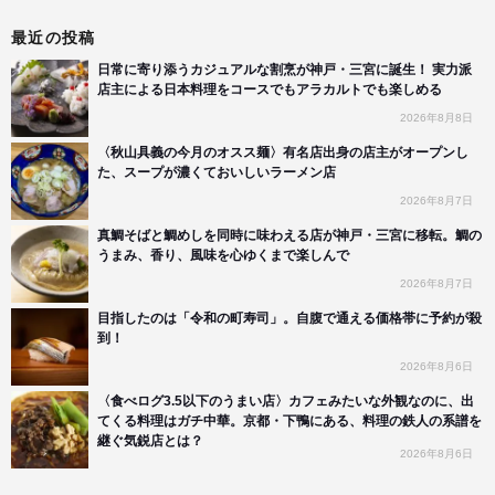
最近の投稿
日常に寄り添うカジュアルな割烹が神戸・三宮に誕生！ 実力派
店主による日本料理をコースでもアラカルトでも楽しめる
2026年8月8日
〈秋山具義の今月のオスス麺〉有名店出身の店主がオープンし
た、スープが濃くておいしいラーメン店
2026年8月7日
真鯛そばと鯛めしを同時に味わえる店が神戸・三宮に移転。鯛の
うまみ、香り、風味を心ゆくまで楽しんで
2026年8月7日
目指したのは「令和の町寿司」。自腹で通える価格帯に予約が殺
到！
2026年8月6日
〈食べログ3.5以下のうまい店〉カフェみたいな外観なのに、出
てくる料理はガチ中華。京都・下鴨にある、料理の鉄人の系譜を
継ぐ気鋭店とは？
2026年8月6日