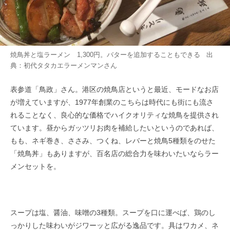
焼鳥丼と塩ラーメン 1,300円。バターを追加することもできる 出
典：
初代タタカエラーメンマン
さん
表参道「鳥政」さん。港区の焼鳥店というと最近、モードなお店
が増えていますが、1977年創業のこちらは時代にも街にも流さ
れることなく、良心的な価格でハイクオリティな焼鳥を提供され
ています。昼からガッツリお肉を補給したいというのであれば、
もも、ネギ巻き、ささみ、つくね、レバーと焼鳥5種類をのせた
「焼鳥丼」もありますが、百名店の総合力を味わいたいならラー
メンセットを。
スープは塩、醤油、味噌の3種類。スープを口に運べば、鶏のし
っかりした味わいがジワーッと広がる逸品です。具はワカメ、ネ