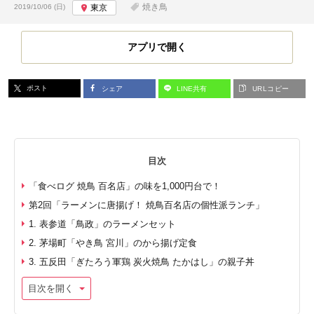
投稿日:
焼き鳥
2019/10/06 (日)
東京
アプリで開く
ポスト
シェア
LINE共有
URLコピー
目次
「食べログ 焼鳥 百名店」の味を1,000円台で！
第2回「ラーメンに唐揚げ！ 焼鳥百名店の個性派ランチ」
1. 表参道「鳥政」のラーメンセット
2. 茅場町「やき鳥 宮川」のから揚げ定食
3. 五反田「ぎたろう軍鶏 炭火焼鳥 たかはし」の親子丼
目次を開く