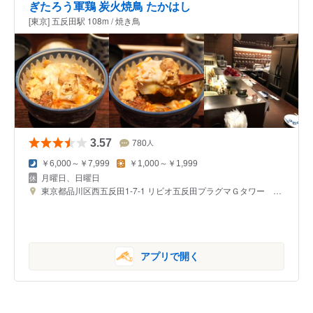
ぎたろう軍鶏 炭火焼鳥 たかはし
[東京] 五反田駅 108m / 焼き鳥
3.57
780
人
￥6,000～￥7,999
￥1,000～￥1,999
月曜日、日曜日
東京都品川区西五反田1-7-1 リビオ五反田プラグマＧタワー ２Ｆ
アプリで開く