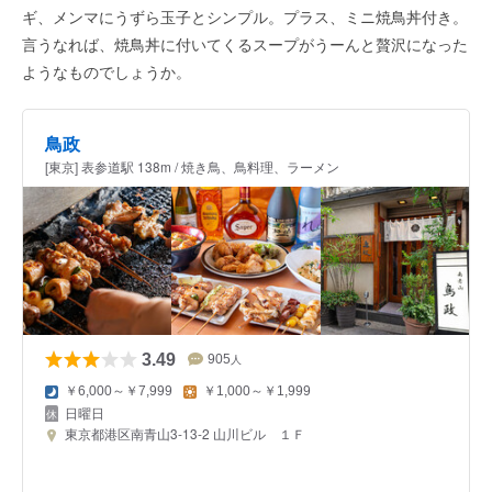
ギ、メンマにうずら玉子とシンプル。プラス、ミニ焼鳥丼付き。
言うなれば、焼鳥丼に付いてくるスープがうーんと贅沢になった
ようなものでしょうか。
鳥政
[東京] 表参道駅 138m / 焼き鳥、鳥料理、ラーメン
3.49
905
人
￥6,000～￥7,999
￥1,000～￥1,999
日曜日
東京都港区南青山3-13-2 山川ビル １Ｆ