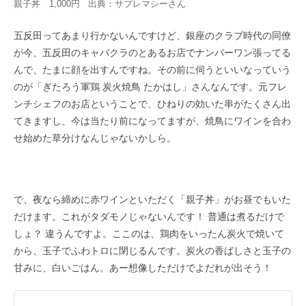
親子丼 1,000円 出典：
サプレマシー
さん
五反田ってあまり行かないんですけど、銀座のクラブ時代の同僚
が今、五反田のキャバクラのとあるお店でナンバーワン張ってる
んで、たまに顔を出すんですね。その前に伺うといいなっていう
のが「ぎたろう軍鶏 炭火焼鳥 たかはし」さんなんです。元フレ
ンチシェフのお店ということで、ひねりの効いた串がたくさん出
てきますし、今は当たり前になってますが、焼鳥にワインを合わ
せ始めた草分けなんじゃないかしら。
で、夜なら締めに赤ワインといただく「親子丼」がお昼でもいた
だけます。これがタダモノじゃないんです！ 普通は煮るだけで
しょ？ 違うんですよ。ここのは、鶏肉をいったん炭火で焼いて
から、玉子でふわトロに閉じるんです。炭火の香ばしさと玉子の
甘みに、白いごはん。あー想像しただけでよだれが出そう！