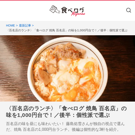
HOME
最新記事
〈百名店のランチ〉「食べログ 焼鳥 百名店」の味を1,000円台で！／後半：個性派で選ぶ
〈百名店のランチ〉「食べログ 焼鳥 百名店」の
味を1,000円台で！／後半：個性派で選ぶ
百名店の味を昼にも味わいたい！ 藤島佑雪さんが独自の視点で選ん
だ、焼鳥 百名店の1,000円台ランチ。後編は個性的な3軒を紹介。