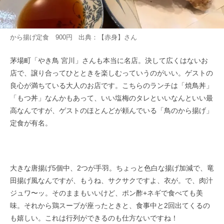
から揚げ定食 900円 出典：
【赤身】
さん
茅場町「やき鳥 宮川」さんも本当に名店。決して広くはないお
店で、譲り合ってひとときを楽しむっていうのがいい。ゲストの
良心が満ちている大人のお店です。こちらのランチは「焼鳥丼」
「もつ丼」なんかもあって、いい塩梅のタレといいなんといい最
高なんですが、ゲストのほとんどが頼んでいる「鳥のから揚げ」
定食が有名。
大きな唐揚げ5個中、2つが手羽。ちょっと色白な揚げ加減で、竜
田揚げ風なんですが、もうね、サクサクですよ、衣が。で、肉汁
ジュワ〜ッ。そのままもいいけど、ポン酢+ネギで食べても美
味。それから鶏スープが座ったときと、食事中と2回出てくるの
も嬉しい。これは行列ができるのも仕方ないですね！