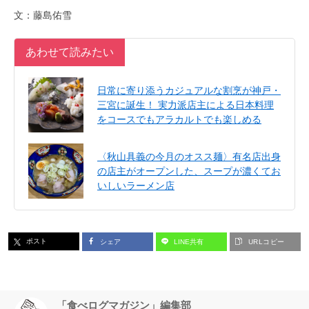
文：藤島佑雪
あわせて読みたい
日常に寄り添うカジュアルな割烹が神戸・
三宮に誕生！ 実力派店主による日本料理
をコースでもアラカルトでも楽しめる
〈秋山具義の今月のオスス麺〉有名店出身
の店主がオープンした、スープが濃くてお
いしいラーメン店
ポスト
シェア
LINE共有
URLコピー
「食べログマガジン」編集部