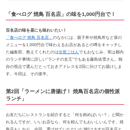
「食べログ 焼鳥 百名店」の味を1,000円台で！
百名店の味を昼にも味わいたい！
「食べログ 焼鳥 百名店」
のなかには、親子丼や焼鳥丼など昼の
メニューを1,000円台で味わえるお店があるとの噂をキャッチし
た編集部。教えてくれたのは
出世ごはん
でもおなじみ、実は都内
のランチ事情に詳しい“ランチの女王”でもある藤島佑雪さん。独
自の視点で選んだとっておきアドレスを2回に分けてお届けしま
す。今回は、その後半。
第2回「ラーメンに唐揚げ！ 焼鳥百名店の個性派
ランチ」
お友だちにレストランを紹介すると「何を頼めばいい？」と聞か
れるんですが、いいお店なら、何を頼んでもおいしいんです。焼
鳥店もしかり。今回、選ばせていただいた3軒はさすが百名店と