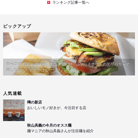
ランキング記事一覧へ
ピックアップ
食べログ 百名店の味が、並ばず届く!?「ロケットナウ」のデリバリーで
楽しむおうち名店ごはん
PR
人気連載
噂の新店
おいしいモノ好きが、今注目する店
秋山具義の今月のオスス麺
麺マニアの秋山具義さんが注目麺を紹介