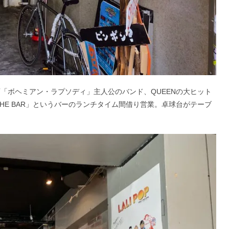
「ボヘミアン・ラプソディ」主人公のバンド、QUEENの大ヒット
「THE BAR」というバーのランチタイム間借り営業。卓球台がテーブ