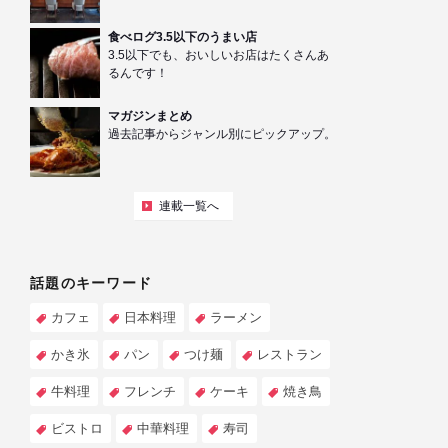
食べログ3.5以下のうまい店
3.5以下でも、おいしいお店はたくさんあ
るんです！
マガジンまとめ
過去記事からジャンル別にピックアップ。
連載一覧へ
話題のキーワード
カフェ
日本料理
ラーメン
かき氷
パン
つけ麺
レストラン
牛料理
フレンチ
ケーキ
焼き鳥
ビストロ
中華料理
寿司