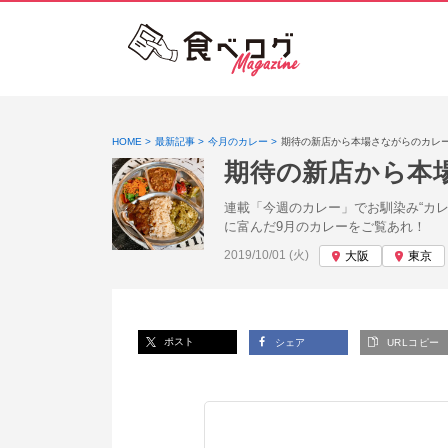
HOME
最新記事
今月のカレー
期待の新店から本場さながらのカレ
期待の新店から本
連載「今週のカレー」でお馴染み“カレ
に富んだ9月のカレーをご覧あれ！
投稿日:
2019/10/01 (火)
大阪
東京
ポスト
シェア
URLコピー