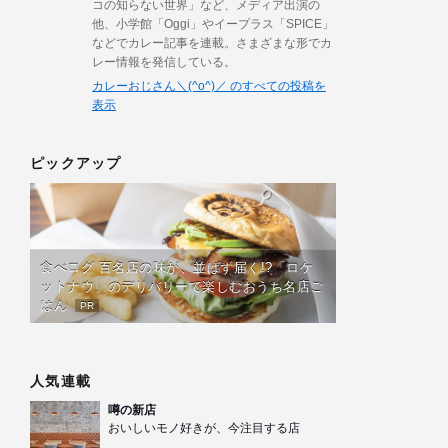
コの知らない世界」など、メディア出演の
他、小学館「Oggi」やイープラス「SPICE」
などでカレー記事を連載。さまざまな形でカ
レー情報を発信している。
カレーおじさん＼(^o^)／ のすべての投稿を
表示
ピックアップ
食べログ 百名店の味が、並ばず届く!?「ロケ
ットナウ」のデリバリーで楽しむおうち名店ご
はん
PR
人気連載
噂の新店
おいしいモノ好きが、今注目する店