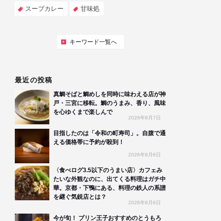
スープカレー
甘味処
キーワード一覧へ
最近の投稿
真鯛そばと鯛めしを同時に味わえる店が神
戸・三宮に移転。鯛のうまみ、香り、風味
を心ゆくまで楽しんで
2026年8月7日
目指したのは「令和の町寿司」。自腹で通
える価格帯に予約が殺到！
2026年8月6日
〈食べログ3.5以下のうまい店〉カフェみ
たいな外観なのに、出てくる料理はガチ中
華。京都・下鴨にある、料理の鉄人の系譜
を継ぐ気鋭店とは？
2026年8月6日
今が旬！ プリン王子おすすめのとうもろ