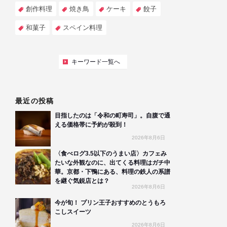
創作料理
焼き鳥
ケーキ
餃子
和菓子
スペイン料理
キーワード一覧へ
最近の投稿
目指したのは「令和の町寿司」。自腹で通
える価格帯に予約が殺到！
2026年8月6日
〈食べログ3.5以下のうまい店〉カフェみ
たいな外観なのに、出てくる料理はガチ中
華。京都・下鴨にある、料理の鉄人の系譜
を継ぐ気鋭店とは？
2026年8月6日
今が旬！ プリン王子おすすめのとうもろ
こしスイーツ
2026年8月6日