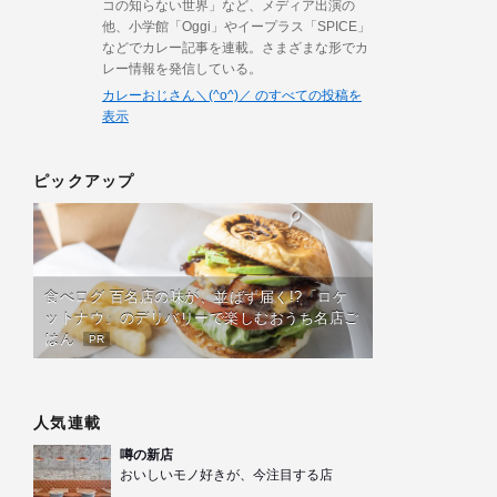
コの知らない世界」など、メディア出演の
他、小学館「Oggi」やイープラス「SPICE」
などでカレー記事を連載。さまざまな形でカ
レー情報を発信している。
カレーおじさん＼(^o^)／ のすべての投稿を
表示
ピックアップ
食べログ 百名店の味が、並ばず届く!?「ロケ
ットナウ」のデリバリーで楽しむおうち名店ご
はん
PR
人気連載
噂の新店
おいしいモノ好きが、今注目する店