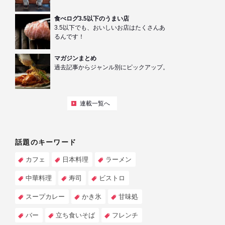
食べログ3.5以下のうまい店
3.5以下でも、おいしいお店はたくさんあ
るんです！
マガジンまとめ
過去記事からジャンル別にピックアップ。
連載一覧へ
話題のキーワード
カフェ
日本料理
ラーメン
中華料理
寿司
ビストロ
スープカレー
かき氷
甘味処
バー
立ち食いそば
フレンチ