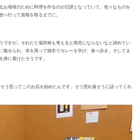
るお母様のために料理を作るのが日課となっていて、色々なものを
学校へ行って資格を取るまでに。
うですが、それだと場所​柄も考えると商売にならないなと諦めてい
に魅せられ、本を買って独学でカレーを学​び、食べ歩き、そしてま
を身に着けたそうです。​
 そう思ってこのお店を始めたんです」そう照れ臭そうに語ってくれ