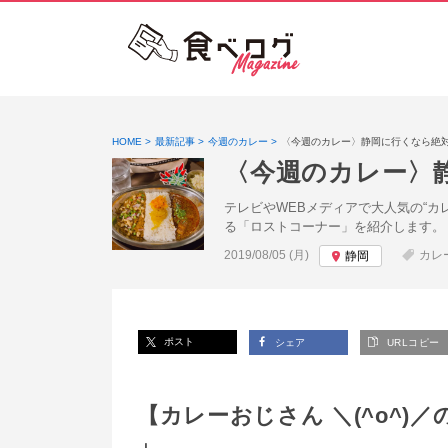
HOME
最新記事
今週のカレー
〈今週のカレー〉静岡に行くなら絶対
〈今週のカレー〉
テレビやWEBメディアで大人気の“カ
る「ロストコーナー」を紹介します。
投稿日:
2019/08/05 (月)
カレ
静岡
ポスト
シェア
URLコピー
【カレーおじさん ＼(^o^)
」