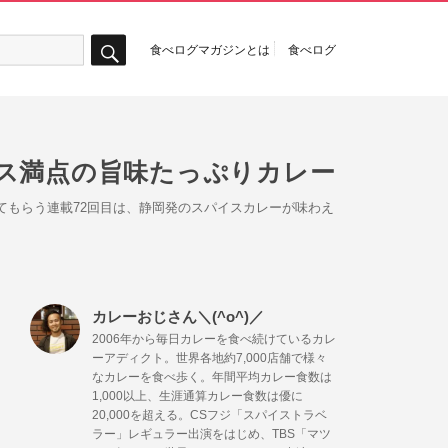
食べログマガジンとは
食べログ
検
索
ス満点の旨味たっぷりカレー
えてもらう連載72回目は、静岡発のスパイスカレーが味わえ
カレーおじさん＼(^o^)／
2006年から毎日カレーを食べ続けているカレ
ーアディクト。世界各地約7,000店舗で様々
なカレーを食べ歩く。年間平均カレー食数は
1,000以上、生涯通算カレー食数は優に
20,000を超える。CSフジ「スパイストラベ
ラー」レギュラー出演をはじめ、TBS「マツ