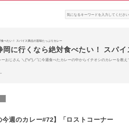
検
索:
食べたい！ スパイス満点の旨味たっぷりカレー
静岡に行くなら絶対食べたい！ スパイ
レーおじさん ＼(^o^)／”に今週食べたカレーの中からイチオシのカレーを教
ー
／の今週のカレー#72】「ロストコーナー