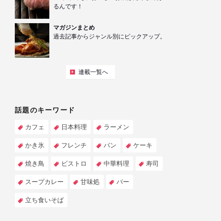
るんです！
マガジンまとめ
過去記事からジャンル別にピックアップ。
連載一覧へ
話題のキーワード
カフェ
日本料理
ラーメン
かき氷
フレンチ
パン
ケーキ
焼き鳥
ビストロ
中華料理
寿司
スープカレー
甘味処
バー
立ち食いそば