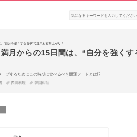
検
索:
は、“自分を強くする食事”で運気も右肩上がり！
の満月からの15日間は、“自分を強く
キープするためにこの時期に食べるべき開運フードとは!?
店
四川料理
韓国料理