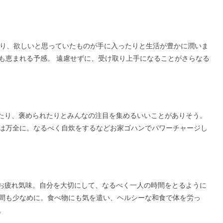
たり、欲しいと思っていたものが手に入ったりと生活が豊かに潤いま
も恵まれる予感。 遠慮せずに、受け取り上手になることがさらなる
たり、褒められたりとみんなの注目を集めるいいことがありそう。
は万全に。なるべく自炊をするなどお家ゴハンでパワーチャージし
お疲れ気味。自分を大切にして、なるべく一人の時間をとるように
間も少なめに。食べ物にも気を遣い、ヘルシーな和食で体を労っ
。