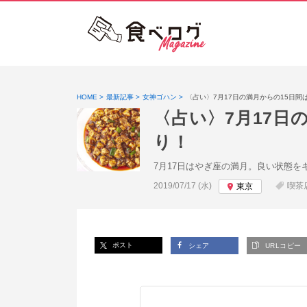
HOME
最新記事
女神ゴハン
〈占い〉7月17日の満月からの15日間
〈占い〉7月17日
り！
7月17日はやぎ座の満月。良い状態を
投稿日:
2019/07/17 (水)
喫茶
東京
ポスト
シェア
URLコピー