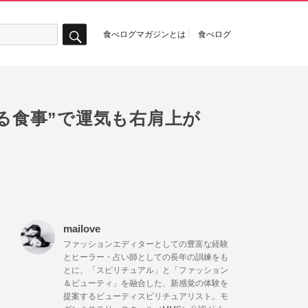
食べログマガジンとは
食べログ
検
索
する食事”で運気も右肩上が
mailove
ファッションエディターとしての豊富な経験
とヒーラー・占い師としての長年の訓練をも
とに、「スピリチュアル」と「ファッション
＆ビューティ」を融合した、新感覚の体験を
提案するビューティスピリチュアリスト。モ