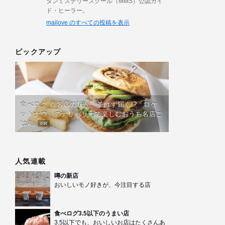
ダンミステリースクール（MMS）公認ガイ
ド・ヒーラー。
mailove のすべての投稿を表示
ピックアップ
食べログ 百名店の味が、並ばず届く!?「ロケ
ットナウ」のデリバリーで楽しむおうち名店ご
はん
PR
人気連載
噂の新店
おいしいモノ好きが、今注目する店
食べログ3.5以下のうまい店
3.5以下でも、おいしいお店はたくさんあ