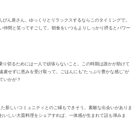
んびん座さん。ゆっくりとリラックスするならこのタイミングで。
い仲間と笑ってすごして。朝食をいつもよりしっかり摂るとパワー
乗り切るためには一人で頑張らないこと。この時期は誰かが助けて
遠慮せずに恵みを受け取って。ごはんにも“たっぷり豊かな感じ”が
ていかが？
えた新しいコミュニティとのご縁もできそう。素敵な出会いがありま
おいしい大皿料理をシェアすれば、一体感が生まれて話も弾みま