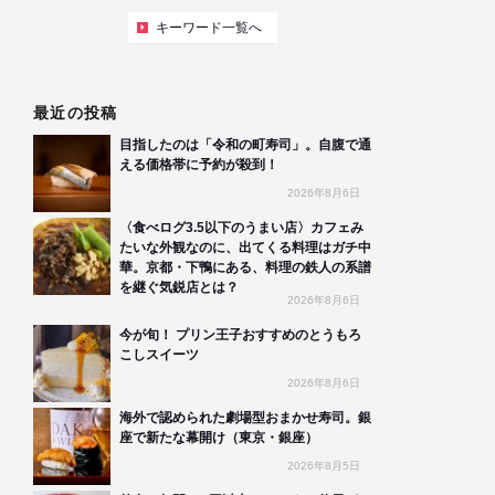
キーワード一覧へ
最近の投稿
目指したのは「令和の町寿司」。自腹で通
える価格帯に予約が殺到！
2026年8月6日
〈食べログ3.5以下のうまい店〉カフェみ
たいな外観なのに、出てくる料理はガチ中
華。京都・下鴨にある、料理の鉄人の系譜
を継ぐ気鋭店とは？
2026年8月6日
今が旬！ プリン王子おすすめのとうもろ
こしスイーツ
2026年8月6日
海外で認められた劇場型おまかせ寿司。銀
座で新たな幕開け（東京・銀座）
2026年8月5日