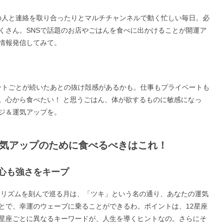
の人と連絡を取り合ったりとマルチチャンネルで動く忙しい毎日。必
くさん。SNSで話題のお店やごはんを食べに出かけることが開運ア
情報発信してみて。
ントごとが続いたあとの抜け殻感があるかも。仕事もプライベートも
。心から食べたい！ と思うごはん、体が欲するものに敏感になっ
ジ＆運気アップを。
、運気アップのために食べるべきはこれ！
心も強さをキープ
くリズムを刻んで巡る月は、「ツキ」という名の通り、あなたの運気
とで、幸運のウェーブに乗ることができるわ。ポイントは、12星座
星座ごとに異なるキーワードが、人生を導くヒントなの。さらにそ