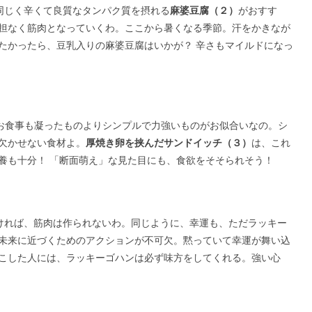
同じく辛くて良質なタンパク質を摂れる
麻婆豆腐（２）
がおすす
担なく筋肉となっていくわ。ここから暑くなる季節。汗をかきなが
たかったら、豆乳入りの麻婆豆腐はいかが？ 辛さもマイルドになっ
お食事も凝ったものよりシンプルで力強いものがお似合いなの。シ
欠かせない食材よ。
厚焼き卵を挟んだサンドイッチ（３）
は、これ
養も十分！ 「断面萌え」な見た目にも、食欲をそそられそう！
ければ、筋肉は作られないわ。同じように、幸運も、ただラッキー
未来に近づくためのアクションが不可欠。黙っていて幸運が舞い込
こした人には、ラッキーゴハンは必ず味方をしてくれる。強い心