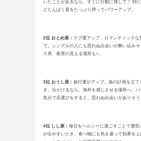
いたことがあるなら、すぐに行動に移して！ 特
どたんぱく質をたっぷり摂ってパワーアップ。
2位 おとめ座：
ラブ運アップ、ロマンティックな
て。シングルの人にも思わぬ出会いが舞い込みそ
ス席、夜景の見える場所も○。
3位 おうし座：
旅行運がアップ。旅の計画を立て
き。出かけるなら、海外を感じさせる場所へ。パ
気分で店選びをすると、思わぬ出会いがありそう
4位 しし座：
毎日をヘルシーに過ごすことで運気
が出やすいとき。食べ物にも気を遣って効果を上