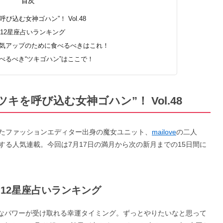
目次
込む女神ゴハン”！ Vol.48
日 12星座占いランキング
、運気アップのために食べるべきはこれ！
食べるべき“ツキゴハン”はここで！
を呼び込む女神ゴハン”！ Vol.48
たファッションエディター出身の魔女ユニット、
mailove
の二人
る人気連載。今回は7月17日の満月から次の新月までの15日間に
日 12星座占いランキング
なパワーが受け取れる幸運タイミング。ずっとやりたいなと思って