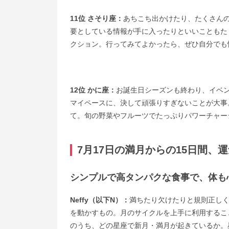
11位 さそり座：
あちこち出かけたり、たくさん
要としている情報が手に入ったりといいこともた
クション。行ってみてよかったら、ぜひ自分でも
12位 かに座：
お誕生日シーズンも終わり、イベ
マイペースに、決して頑張りすぎないことが大事
て。旬の野菜やフルーツでたっぷりパワーチャー
7月17日の満月からの15日間
シンプルで高タンパクな食事で、体も
Neffy（以下N）：
満ちたり欠けたりと規則正し
を動かすもの。月のサイクルを上手に利用するこ
のうち、どの星座で新月・満月が起きているか。