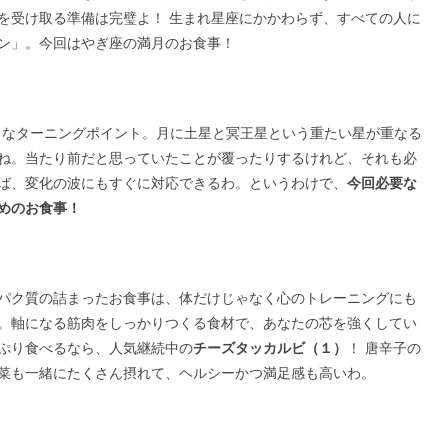
を受け取る準備は完璧よ！ 生まれ星座にかかわらず、すべての人に
ン」。今回はやぎ座の満月のお食事！
きなターニングポイント。月に土星と冥王星という重たい星が重なる
ね。当たり前だと思っていたことが覆ったりするけれど、それも必
ば、変化の波にもすぐに対応できるわ。というわけで、
今回必要な
めのお食事！
ンパク質の詰まったお食事は、体だけじゃなく心のトレーニングにも
。軸になる筋肉をしっかりつくる食材で、あなたの芯を強くしてい
ぷり食べるなら、人気継続中の
チーズタッカルビ（１）
！ 唐辛子の
菜も一緒にたくさん摂れて、ヘルシーかつ満足感も高いわ。