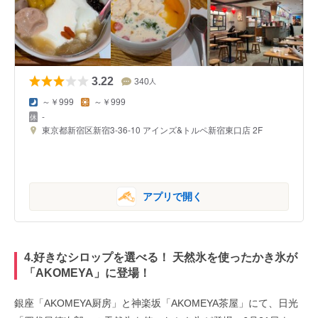
3.22
340
人
～￥999
～￥999
-
東京都新宿区新宿3-36-10 アインズ&トルペ新宿東口店 2F
アプリで開く
4.好きなシロップを選べる！ 天然氷を使ったかき氷が
「AKOMEYA」に登場！
銀座「AKOMEYA厨房」と神楽坂「AKOMEYA茶屋」にて、日光