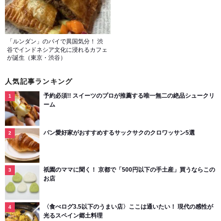
「ルンダン」のパイで異国気分！ 渋
谷でインドネシア文化に浸れるカフェ
が誕生（東京・渋谷）
人気記事ランキング
予約必須!! スイーツのプロが推薦する唯一無二の絶品シュークリ
ーム
パン愛好家がおすすめするサックサクのクロワッサン5選
祇園のママに聞く！ 京都で「500円以下の手土産」買うならこの
お店
〈食べログ3.5以下のうまい店〉ここは通いたい！ 現代の感性が
光るスペイン郷土料理