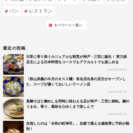
パン
レストラン
キーワード一覧へ
最近の投稿
日常に寄り添うカジュアルな割烹が神戸・三宮に誕生！ 実力派
店主による日本料理をコースでもアラカルトでも楽しめる
2026年8月8日
〈秋山具義の今月のオスス麺〉有名店出身の店主がオープンし
た、スープが濃くておいしいラーメン店
2026年8月7日
真鯛そばと鯛めしを同時に味わえる店が神戸・三宮に移転。鯛の
うまみ、香り、風味を心ゆくまで楽しんで
2026年8月7日
目指したのは「令和の町寿司」。自腹で通える価格帯に予約が殺
到！