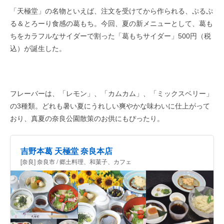
「天極堂」の名物といえば、注文を受けてから作られる、ぷるぷ
る＆とろーり食感の葛もち。今回、夏の新メニューとして、葛も
ちをカラフルなサイダーで割った「葛もちサイダー」500円（税
込）が誕生した。
フレーバーは、「レモン」、「カムカム」、「ミックスベリー」
の3種類。どれも暑い夏にうれしい爽やかな味わいに仕上がって
おり、真夏の奈良公園散策のお供にもぴったり。
吉野本葛 天極堂 奈良本店
[奈良] 奈良市 / 郷土料理、和菓子、カフェ