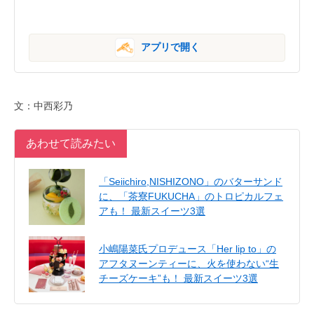
アプリで開く
文：中西彩乃
あわせて読みたい
「Seiichiro,NISHIZONO」のバターサンド
に、「茶寮FUKUCHA」のトロピカルフェ
アも！ 最新スイーツ3選
小嶋陽菜氏プロデュース「Her lip to」の
アフタヌーンティーに、火を使わない“生
チーズケーキ”も！ 最新スイーツ3選