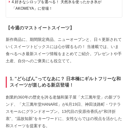
4.好きなシロップを選べる！ 天然氷を使ったかき氷が
「AKOMEYA」に登場！
【今週のマストイートスイーツ】
新作商品に、期間限定商品、ニューオープンと、日々更新されて
いくスイーツトピックスには心が躍るもの！ 当連載では、いま
食べるべき最新スイーツ情報をまとめてご紹介。プレゼントや手
土産、自分へのご褒美にも役立てて。
1. “どらぱん”ってなあに？ 日本橋にギルトフリーな和
スイーツが楽しめる新店登場！
創業約360年の歴史を誇る老舗和菓子屋「大三萬年堂」の新ブラ
ンド、「大三萬年堂HANARE」が6月19日、神田淡路町・ワテラ
スモールにグランドオープン。13代目の安原伶香氏が“和洋折
衷”、“温故知新”をキーワードに、女性ならではの視点を活かした
和スイーツを提案する。