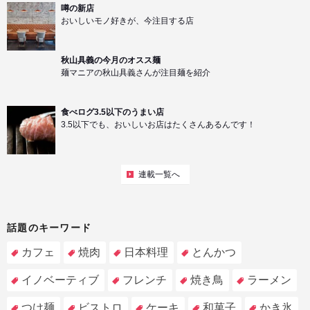
噂の新店
おいしいモノ好きが、今注目する店
秋山具義の今月のオスス麺
麺マニアの秋山具義さんが注目麺を紹介
食べログ3.5以下のうまい店
3.5以下でも、おいしいお店はたくさんあるんです！
連載一覧へ
話題のキーワード
カフェ
焼肉
日本料理
とんかつ
イノベーティブ
フレンチ
焼き鳥
ラーメン
つけ麺
ビストロ
ケーキ
和菓子
かき氷