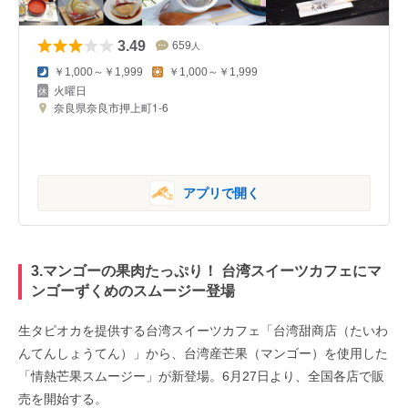
3.49
659
人
￥1,000～￥1,999
￥1,000～￥1,999
火曜日
奈良県奈良市押上町1-6
アプリで開く
3.マンゴーの果肉たっぷり！ 台湾スイーツカフェにマ
ンゴーずくめのスムージー登場
生タピオカを提供する台湾スイーツカフェ「台湾甜商店（たいわ
んてんしょうてん）」から、台湾産芒果（マンゴー）を使用した
「情熱芒果スムージー」が新登場。6月27日より、全国各店で販
売を開始する。