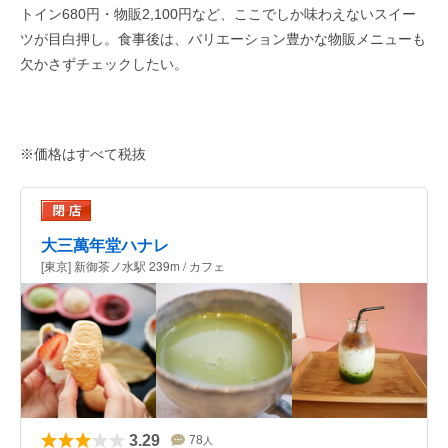
トイン
680
円・物販
2,100
円など、ここでしか味わえないスイー
ツが目白押し。食事後は、バリエーション豊かな物販メニューも
欠かさずチェックしたい。
※価格はすべて税抜
大三萬年堂ハナレ
[東京] 新御茶ノ水駅 239m / カフェ
3.29
78
人