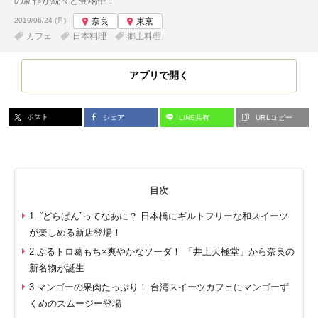
の新作が続々と登場中！
投稿日:
2019/06/24 (月)
奈良
東京
カフェ
日本料理
郷土料理
アプリで開く
ポスト
シェア
LINE共有
URLコピー
目次
1. “どらぱん”ってなあに？ 日本橋にギルトフリーな和スイーツ
が楽しめる新店登場！
2.ぷるトロ葛もち×爽やかなソーダ！ 「井上天極堂」から奈良の
新名物が誕生
3.マンゴーの果肉たっぷり！ 台湾スイーツカフェにマンゴーず
くめのスムージー登場