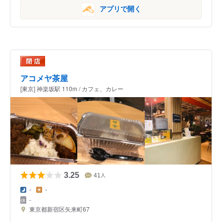
アプリで開く
アコメヤ茶屋
[東京] 神楽坂駅 110m / カフェ、カレー
3.25
41
人
-
-
-
東京都新宿区矢来町67