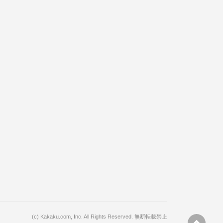
(c)
Kakaku.com, Inc.
All Rights Reserved. 無断転載禁止