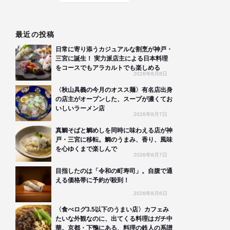
最近の投稿
日常に寄り添うカジュアルな割烹が神戸・
三宮に誕生！ 実力派店主による日本料理
をコースでもアラカルトでも楽しめる
2026年8月8日
〈秋山具義の今月のオスス麺〉有名店出身
の店主がオープンした、スープが濃くてお
いしいラーメン店
2026年8月7日
真鯛そばと鯛めしを同時に味わえる店が神
戸・三宮に移転。鯛のうまみ、香り、風味
を心ゆくまで楽しんで
2026年8月7日
目指したのは「令和の町寿司」。自腹で通
える価格帯に予約が殺到！
2026年8月6日
〈食べログ3.5以下のうまい店〉カフェみ
たいな外観なのに、出てくる料理はガチ中
華。京都・下鴨にある、料理の鉄人の系譜