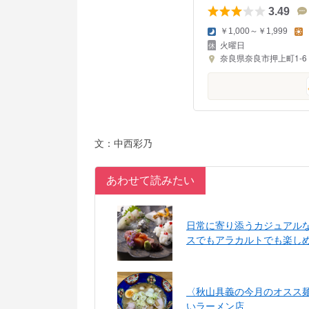
3.49
￥1,000～￥1,999
火曜日
奈良県奈良市押上町1-6
文：中西彩乃
あわせて読みたい
日常に寄り添うカジュアル
スでもアラカルトでも楽し
〈秋山具義の今月のオスス
いラーメン店