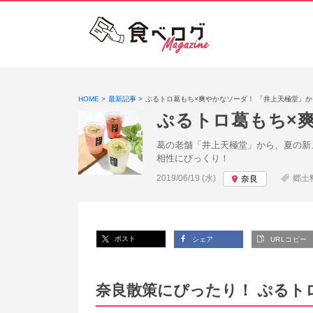
HOME
最新記事
ぷるトロ葛もち×爽やかなソーダ！ 「井上天極堂」
ぷるトロ葛もち×
葛の老舗「井上天極堂」から、夏の新
相性にびっくり！
投稿日:
2019/06/19 (水)
郷土
奈良
ポスト
シェア
URLコピー
奈良散策にぴったり！ ぷるト