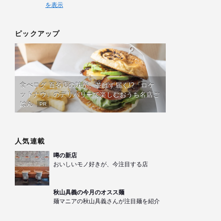
を表示
ピックアップ
食べログ 百名店の味が、並ばず届く!?「ロケ
ットナウ」のデリバリーで楽しむおうち名店ご
はん
PR
人気連載
噂の新店
おいしいモノ好きが、今注目する店
秋山具義の今月のオスス麺
麺マニアの秋山具義さんが注目麺を紹介