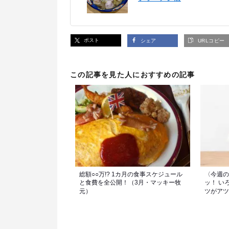
ポスト
シェア
URLコピー
この記事を見た人におすすめの記事
総額○○万!? 1カ月の食事スケジュール
〈今週の
と食費を全公開！（3月・マッキー牧
ッ！ い
元）
ツがアツ