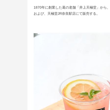
1870年に創業した葛の老舗「井上天極堂」か
および、天極堂JR奈良駅店にて販売する。