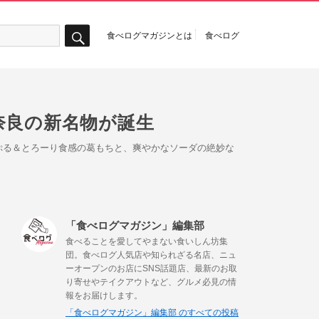
食べログマガジンとは
食べログ
検
索
奈良の新名物が誕生
ぷる＆とろーり食感の葛もちと、爽やかなソーダの絶妙な
「食べログマガジン」編集部
食べることを愛してやまない食いしん坊集
団。食べログ人気店や知られざる名店、ニュ
ーオープンのお店にSNS話題店、最新のお取
り寄せやテイクアウトなど、グルメ必見の情
報をお届けします。
「食べログマガジン」編集部 のすべての投稿