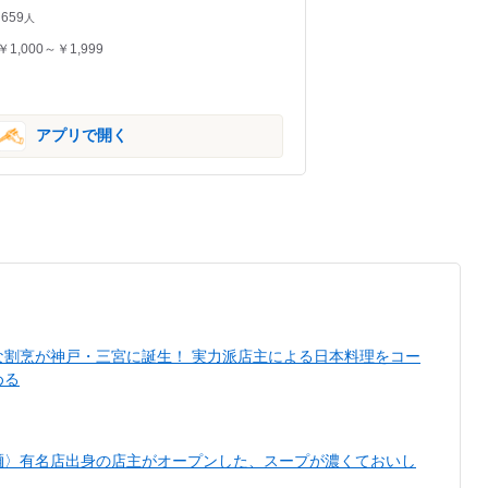
659
人
￥1,000～￥1,999
アプリで開く
な割烹が神戸・三宮に誕生！ 実力派店主による日本料理をコー
める
麺〉有名店出身の店主がオープンした、スープが濃くておいし