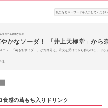
検
索:
から奈良の新名物が誕生
爽やかなソーダ！ 「井上天極堂」から
メニュー「葛もちサイダー」がお目見え。注文を受けてから作られる、ぷる
料理
ロ食感の葛もち入りドリンク