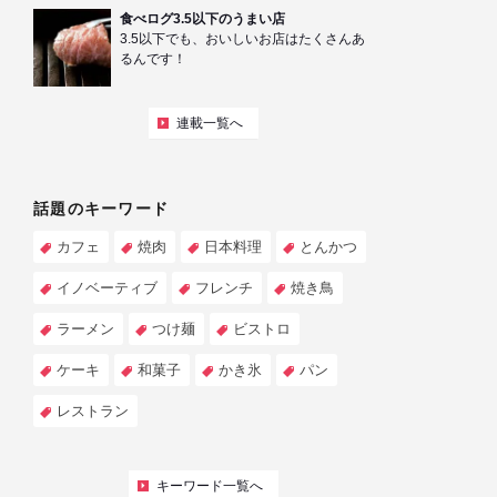
食べログ3.5以下のうまい店
3.5以下でも、おいしいお店はたくさんあ
るんです！
連載一覧へ
話題のキーワード
カフェ
焼肉
日本料理
とんかつ
イノベーティブ
フレンチ
焼き鳥
ラーメン
つけ麺
ビストロ
ケーキ
和菓子
かき氷
パン
レストラン
キーワード一覧へ