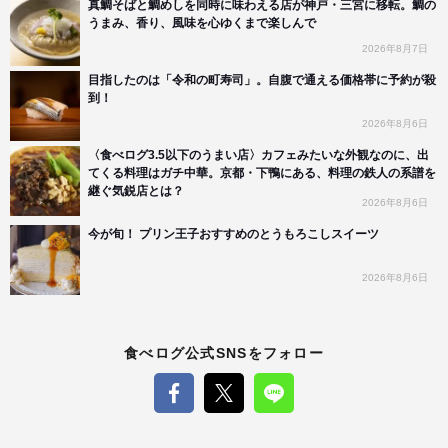
真鯛そばと鯛めしを同時に味わえる店が神戸・三宮に移転。鯛の
うまみ、香り、風味を心ゆくまで楽しんで
2026年8月7日
目指したのは「令和の町寿司」。自腹で通える価格帯に予約が殺
到！
2026年8月6日
〈食べログ3.5以下のうまい店〉カフェみたいな外観なのに、出
てくる料理はガチ中華。京都・下鴨にある、料理の鉄人の系譜を
継ぐ気鋭店とは？
2026年8月6日
今が旬！ プリン王子おすすめのとうもろこしスイーツ
2026年8月6日
食べログ公式SNSをフォロー