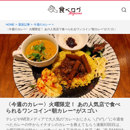
HOME
最新記事
今週のカレー
〈今週のカレー〉火曜限定！ あの人気店で食べられるワンコイン“朝カレー”がスゴい
〈今週のカレー〉火曜限定！ あの人気店で食べ
られるワンコイン“朝カレー”がスゴい
テレビやWEBメディアで大人気の“カレーおじさん ＼(^o^)／”に今週食
べたカレーの中からイチオシのカレーを教えてもらう連載63回目は、