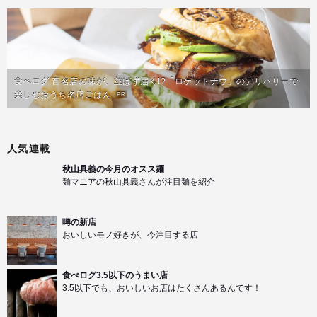
食べログ 百名店の味が、並ばず届く!?「ロケットナウ」のデリバリーで
楽しむおうち名店ごはん
PR
人気連載
秋山具義の今月のオスス麺
麺マニアの秋山具義さんが注目麺を紹介
噂の新店
おいしいモノ好きが、今注目する店
食べログ3.5以下のうまい店
3.5以下でも、おいしいお店はたくさんあるんです！