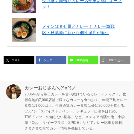
受け継ぐ間借りカレー店が東新宿にオープ
ン！
メインはまぜ麺とカレー！ カレー激戦
区・秋葉原に新たな個性派店が誕生
ポスト
シェア
LINE共有
URLコピー
カレーおじさん＼(^o^)／
2006年から毎日カレーを食べ続けているカレーアディクト。世
界各地約7,000店舗で様々なカレーを食べ歩く。年間平均カレー
食数は1,000以上、生涯通算カレー食数は優に20,000を超える。
CSフジ「スパイストラベラー」レギュラー出演をはじめ、
TBS「マツコの知らない世界」など、メディア出演の他、小学
館「Oggi」やイープラス「SPICE」などでカレー記事を連載。
さまざまな形でカレー情報を発信している。