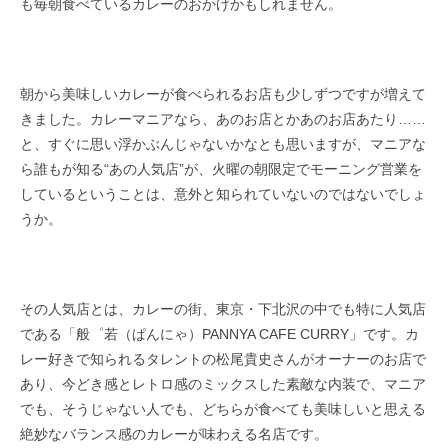
も毎朝食べているカレーのおかげかもしれません。​
朝から美味しいカレーが食べられるお店も少しずつですが増えて
きました。カレーマニアなら、あのお店とかあのお店あたり……
と、すぐに思い​浮かぶんじゃないかなとも思いますが、マニアな
ら誰もが知る“あの人気店”が、火曜の朝限定でモーニング営業を
しているということは、意外​と知られていないのではないでしょ
うか。
その人気店とは、カレーの街、東京・下北沢の中でも特に人気店
である「般゜若（ぱんにゃ）PANNYA CAFE CURRY」です。​カ
レー好きで知られるタレントの松尾貴史さんがオーナーのお店で
あり、今どき感とレトロ感のミックスした素敵な内装で、マニア
でも、そうじゃない人でも、どちらが食べても美味しいと思える
絶妙なバランス感のカレーが味わえる名店です。​