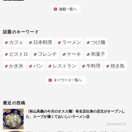
連載一覧へ
話題のキーワード
カフェ
日本料理
ラーメン
つけ麺
ビストロ
フレンチ
ケーキ
和菓子
かき氷
パン
レストラン
牛料理
焼き鳥
キーワード一覧へ
最近の投稿
〈秋山具義の今月のオスス麺〉有名店出身の店主がオープンし
た、スープが濃くておいしいラーメン店
2026年8月7日