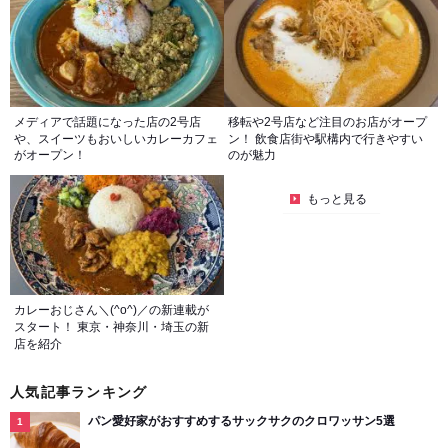
メディアで話題になった店の2号店
移転や2号店など注目のお店がオープ
や、スイーツもおいしいカレーカフェ
ン！ 飲食店街や駅構内で行きやすい
がオープン！
のが魅力
もっと見る
カレーおじさん＼(^o^)／の新連載が
スタート！ 東京・神奈川・埼玉の新
店を紹介
人気記事ランキング
パン愛好家がおすすめするサックサクのクロワッサン5選