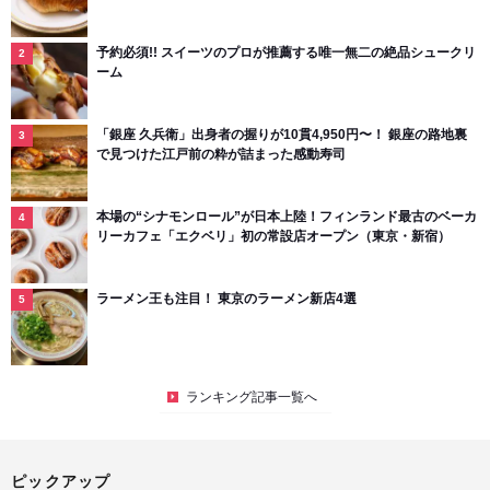
予約必須!! スイーツのプロが推薦する唯一無二の絶品シュークリ
ーム
「銀座 久兵衛」出身者の握りが10貫4,950円〜！ 銀座の路地裏
で見つけた江戸前の粋が詰まった感動寿司
本場の“シナモンロール”が日本上陸！フィンランド最古のベーカ
リーカフェ「エクベリ」初の常設店オープン（東京・新宿）
ラーメン王も注目！ 東京のラーメン新店4選
ランキング記事一覧へ
ピックアップ