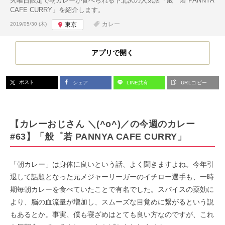
火曜日限定で朝カレーが食べられる下北沢の人気店「般゜若 PANNYA
CAFE CURRY」を紹介します。
投稿日:
カレー
2019/05/30 (木)
東京
アプリで開く
ポスト
シェア
LINE共有
URLコピー
【カレーおじさん ＼(^o^)／の今週のカレー
#63】「般゜若 PANNYA CAFE CURRY」
「朝カレー」は身体に良いという話、よく聞きますよね。今年引
退して話題となった元メジャーリーガーのイチロー選手も、一時
期毎朝カレーを食べていたことで有名でした。スパイスの薬効に
より、脳の血流量が増加し、スムーズな目覚めに繋がるという説
もあるとか。事実、僕も寝ざめはとても良い方なので​すが、これ