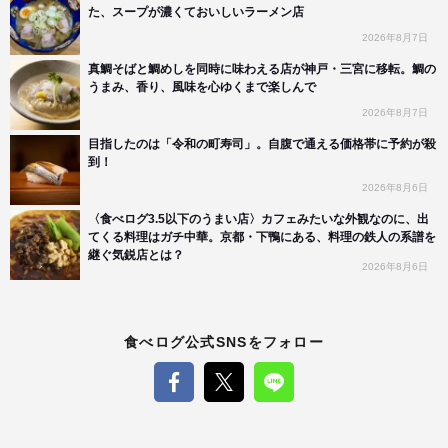
た、スープが濃くておいしいラーメン店
2026年8月7日
真鯛そばと鯛めしを同時に味わえる店が神戸・三宮に移転。鯛の
うまみ、香り、風味を心ゆくまで楽しんで
2026年8月7日
目指したのは「令和の町寿司」。自腹で通える価格帯に予約が殺
到！
2026年8月6日
〈食べログ3.5以下のうまい店〉カフェみたいな外観なのに、出
てくる料理はガチ中華。京都・下鴨にある、料理の鉄人の系譜を
継ぐ気鋭店とは？
2026年8月6日
食べログ公式SNSをフォロー