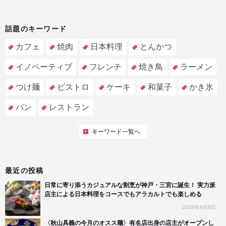
話題のキーワード
カフェ
焼肉
日本料理
とんかつ
イノベーティブ
フレンチ
焼き鳥
ラーメン
つけ麺
ビストロ
ケーキ
和菓子
かき氷
パン
レストラン
キーワード一覧へ
最近の投稿
日常に寄り添うカジュアルな割烹が神戸・三宮に誕生！ 実力派
店主による日本料理をコースでもアラカルトでも楽しめる
2026年8月8日
〈秋山具義の今月のオスス麺〉有名店出身の店主がオープンし