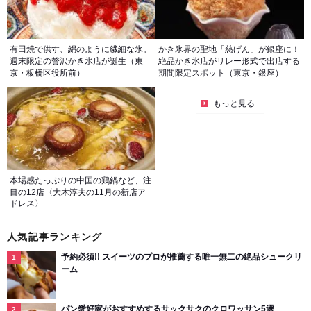
有田焼で供す、絹のように繊細な氷。
かき氷界の聖地「慈げん」が銀座に！
週末限定の贅沢かき氷店が誕生（東
絶品かき氷店がリレー形式で出店する
京・板橋区役所前）
期間限定スポット（東京・銀座）
もっと見る
本場感たっぷりの中国の鶏鍋など、注
目の12店〈大木淳夫の11月の新店ア
ドレス〉
人気記事ランキング
予約必須!! スイーツのプロが推薦する唯一無二の絶品シュークリ
ーム
パン愛好家がおすすめするサックサクのクロワッサン5選