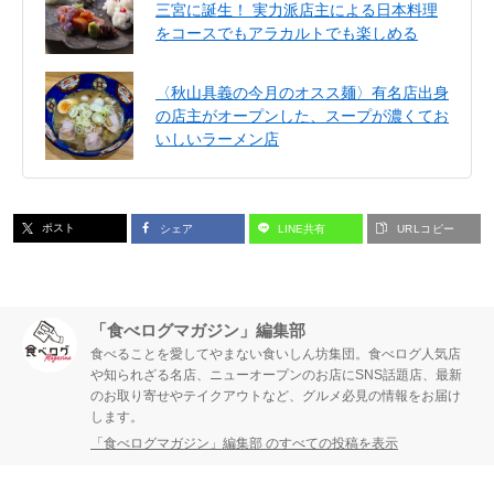
三宮に誕生！ 実力派店主による日本料理
をコースでもアラカルトでも楽しめる
〈秋山具義の今月のオスス麺〉有名店出身
の店主がオープンした、スープが濃くてお
いしいラーメン店
ポスト
シェア
LINE共有
URLコピー
「食べログマガジン」編集部
食べることを愛してやまない食いしん坊集団。食べログ人気店
や知られざる名店、ニューオープンのお店にSNS話題店、最新
のお取り寄せやテイクアウトなど、グルメ必見の情報をお届け
します。
「食べログマガジン」編集部 のすべての投稿を表示