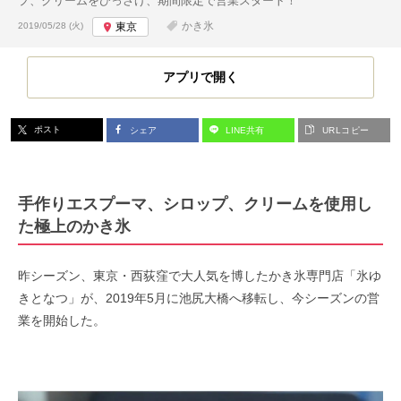
プ、クリームをひっさげ、期間限定で営業スタート！
投稿日:
かき氷
2019/05/28 (火)
東京
アプリで開く
ポスト
シェア
LINE共有
URLコピー
手作りエスプーマ、シロップ、クリームを使用し
た極上のかき氷
昨シーズン、東京・西荻窪で大人気を博したかき氷専門店「氷ゆ
きとなつ」が、2019年5月に池尻大橋へ移転し、今シーズンの営
業を開始した。