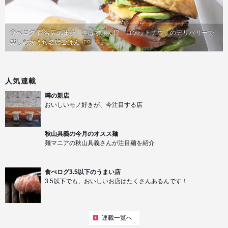
食べログ 百名店の味が、並ばず届く!?「ロケットナウ」のデリバリーで
楽しむおうち名店ごはん
PR
人気連載
噂の新店
おいしいモノ好きが、今注目する店
秋山具義の今月のオスス麺
麺マニアの秋山具義さんが注目麺を紹介
食べログ3.5以下のうまい店
3.5以下でも、おいしいお店はたくさんあるんです！
連載一覧へ