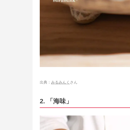
出典：
みるみんく
さん
2. 「海味」