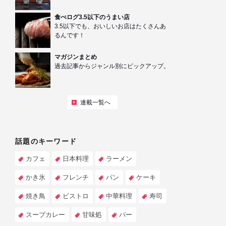
食べログ3.5以下のうまい店
3.5以下でも、おいしいお店はたくさんあ
るんです！
マガジンまとめ
過去記事からジャンル別にピックアップ。
連載一覧へ
話題のキーワード
カフェ
日本料理
ラーメン
かき氷
フレンチ
パン
ケーキ
焼き鳥
ビストロ
中華料理
寿司
スープカレー
甘味処
バー