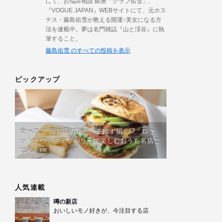
にて、お悩み相談 銀座「クラブ佑雪」、
『VOGUE JAPAN』WEBサイトにて、元ホス
テス・藤島佑雪が教える開運↑美女になる方
法を連載中。夢は名門雑誌『山と渓谷』に執
筆すること。
藤島佑雪 のすべての投稿を表示
ピックアップ
食べログ 百名店の味が、並ばず届く!?「ロケ
ットナウ」のデリバリーで楽しむおうち名店ご
はん
PR
人気連載
噂の新店
おいしいモノ好きが、今注目する店