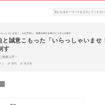
検
索:
いらっしゃいませ！」をお手本に。挨拶を制する者がビジネスを制す
迫と誠意こもった「いらっしゃいませ
制す
ご挨拶上手！
メン
寿司
焼き鳥