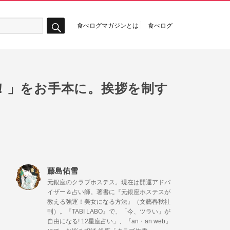
食べログマガジンとは
食べログ
検
索
！」をお手本に。挨拶を制す
藤島佑雪
元銀座のクラブホステス。現在は開運アドバ
イザー＆占い師。著書に『元銀座ホステスが
教える強運！美女になる方法』（文藝春秋社
刊）。『TABI LABO』で、「今、ツラい」が
自由になる! 12星座占い」、『an・an web』