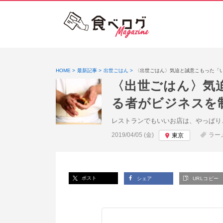
HOME
最新記事
出世ごはん
〈出世ごはん〉気迫と誠意こもった「
〈出世ごはん〉気
る者がビジネスを
レストランでもいいお店は、やっぱり
投稿日:
2019/04/05 (金)
ラー
東京
ポスト
シェア
URLコピー