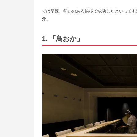
では早速、勢いのある挨拶で成功したといっても
介。
1. 「鳥おか」