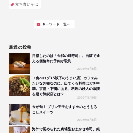
立ち食いそば
キーワード一覧へ
最近の投稿
目指したのは「令和の町寿司」。自腹で通
える価格帯に予約が殺到！
2026年8月6日
〈食べログ3.5以下のうまい店〉カフェみ
たいな外観なのに、出てくる料理はガチ中
華。京都・下鴨にある、料理の鉄人の系譜
を継ぐ気鋭店とは？
2026年8月6日
今が旬！ プリン王子おすすめのとうもろ
こしスイーツ
2026年8月6日
海外で認められた劇場型おまかせ寿司。銀