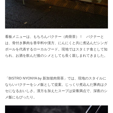
看板メニューは、もちろんバクテー（肉骨茶）！ バクテーと
は、骨付き豚肉を香辛料や漢方、にんにくと共に煮込んだシンガ
ポールを代表するローカルフード。現地ではスタミナ食として知
られ、お酒を飲んだ後のシメとしても長く親しまれてきました。
「BISTRO NYONYA by 新加坡肉骨茶」では、現地のスタイルに
ならいバクテーをシメ飯として提案。じっくり煮込んだ豚肉はク
セになるおいしさ。漢方を加えたスープは栄養満点で、深夜のシ
メ飯にもぴったり。