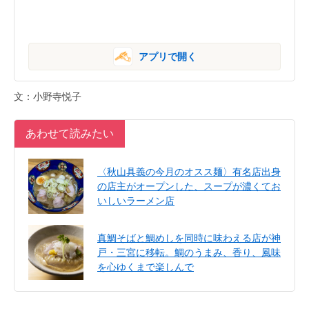
アプリで開く
文：小野寺悦子
あわせて読みたい
〈秋山具義の今月のオスス麺〉有名店出身
の店主がオープンした、スープが濃くてお
いしいラーメン店
真鯛そばと鯛めしを同時に味わえる店が神
戸・三宮に移転。鯛のうまみ、香り、風味
を心ゆくまで楽しんで