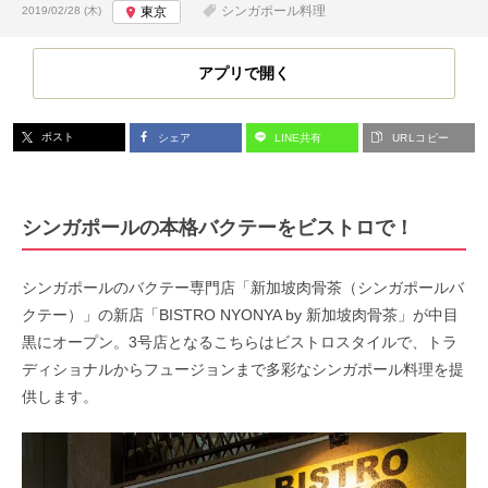
投稿日:
シンガポール料理
2019/02/28 (木)
東京
アプリで開く
ポスト
シェア
LINE共有
URLコピー
シンガポールの本格バクテーをビストロで！
シンガポールのバクテー専門店「新加坡肉骨茶（シンガポールバ
クテー）」の新店「BISTRO NYONYA by 新加坡肉骨茶」が中目
黒にオープン。3号店となるこちらはビストロスタイルで、トラ
ディショナルからフュージョンまで多彩なシンガポール料理を提
供します。