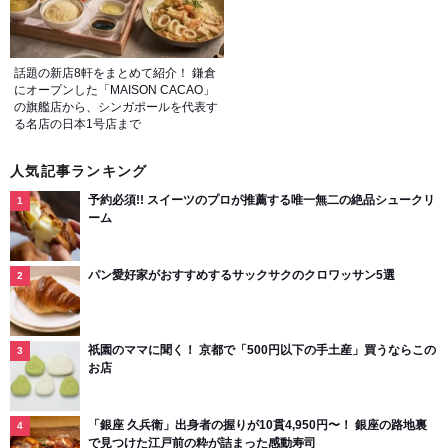
話題の新店8軒をまとめて紹介！ 鎌倉
にオープンした「MAISON CACAO」
の旗艦店から、シンガポールを代表す
る名店の日本1号店まで
人気記事ランキング
予約必須!! スイーツのプロが推薦する唯一無二の絶品シュークリ
ーム
パン愛好家がおすすめするサックサクのクロワッサン5選
祇園のママに聞く！ 京都で「500円以下の手土産」買うならこの
お店
「銀座 久兵衛」出身者の握りが10貫4,950円〜！ 銀座の路地裏
で見つけた江戸前の粋が詰まった感動寿司