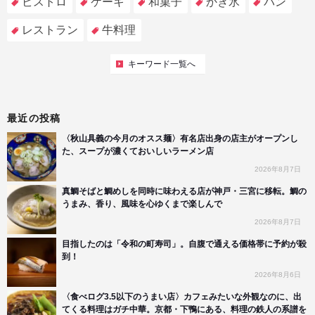
ビストロ
ケーキ
和菓子
かき氷
パン
レストラン
牛料理
キーワード一覧へ
最近の投稿
〈秋山具義の今月のオスス麺〉有名店出身の店主がオープンし
た、スープが濃くておいしいラーメン店
2026年8月7日
真鯛そばと鯛めしを同時に味わえる店が神戸・三宮に移転。鯛の
うまみ、香り、風味を心ゆくまで楽しんで
2026年8月7日
目指したのは「令和の町寿司」。自腹で通える価格帯に予約が殺
到！
2026年8月6日
〈食べログ3.5以下のうまい店〉カフェみたいな外観なのに、出
てくる料理はガチ中華。京都・下鴨にある、料理の鉄人の系譜を