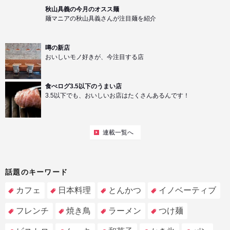
秋山具義の今月のオスス麺
麺マニアの秋山具義さんが注目麺を紹介
噂の新店
おいしいモノ好きが、今注目する店
食べログ3.5以下のうまい店
3.5以下でも、おいしいお店はたくさんあるんです！
連載一覧へ
話題のキーワード
カフェ
日本料理
とんかつ
イノベーティブ
フレンチ
焼き鳥
ラーメン
つけ麺