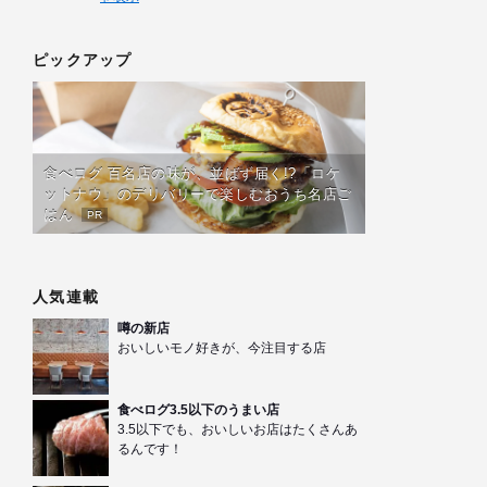
ピックアップ
食べログ 百名店の味が、並ばず届く!?「ロケ
ットナウ」のデリバリーで楽しむおうち名店ご
はん
PR
人気連載
噂の新店
おいしいモノ好きが、今注目する店
食べログ3.5以下のうまい店
3.5以下でも、おいしいお店はたくさんあ
るんです！