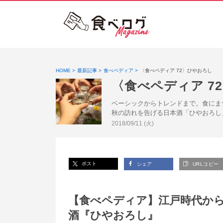
HOME
最新記事
食べペディア
〈食べペディア 72〉ひやおろし
〈食べペディア 7
ベーシックからトレンドまで。食にま
秋の訪れを告げる日本酒「ひやおろし
投稿日:
2018/09/11 (火)
ポスト
シェア
URLコピー
【食べペディア】江戸時代か
酒『ひやおろし』