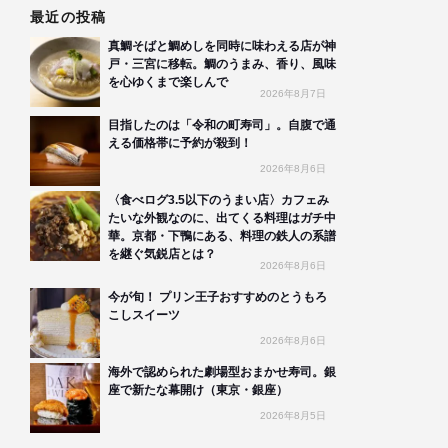
最近の投稿
真鯛そばと鯛めしを同時に味わえる店が神
戸・三宮に移転。鯛のうまみ、香り、風味
を心ゆくまで楽しんで
2026年8月7日
目指したのは「令和の町寿司」。自腹で通
える価格帯に予約が殺到！
2026年8月6日
〈食べログ3.5以下のうまい店〉カフェみ
たいな外観なのに、出てくる料理はガチ中
華。京都・下鴨にある、料理の鉄人の系譜
を継ぐ気鋭店とは？
2026年8月6日
今が旬！ プリン王子おすすめのとうもろ
こしスイーツ
2026年8月6日
海外で認められた劇場型おまかせ寿司。銀
座で新たな幕開け（東京・銀座）
2026年8月5日