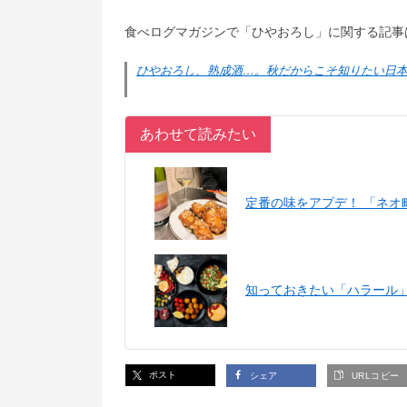
食べログマガジンで「ひやおろし」に関する記事
ひやおろし、熟成酒…。秋だからこそ知りたい日
あわせて読みたい
定番の味をアプデ！ 「ネオ
知っておきたい「ハラール
ポスト
シェア
URLコピー