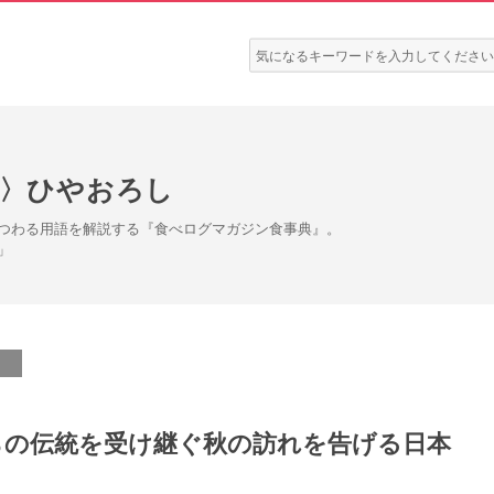
検
索:
2〉ひやおろし
つわる用語を解説する『食べログマガジン食事典』。
」
らの伝統を受け継ぐ秋の訪れを告げる日本