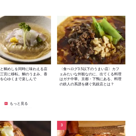
と鯛めしを同時に味わえる店
〈食べログ3.5以下のうまい店〉カフ
三宮に移転。鯛のうまみ、香
ェみたいな外観なのに、出てくる料理
を心ゆくまで楽しんで
はガチ中華。京都・下鴨にある、料理
の鉄人の系譜を継ぐ気鋭店とは？
もっと見る