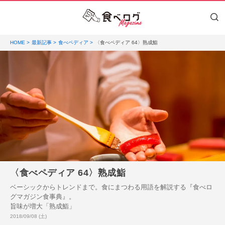
HOME
最新記事
食べペディア
〈食べペディア 64〉熟成鮨
〈食べペディア 64〉熟成鮨
ベーシックからトレンドまで。食にまつわる用語を解説する『食べロ
グマガジン食事典』。
旨味が増大「熟成鮨」
投稿日:
2018/09/08 (土)