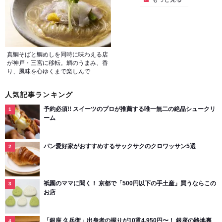
真鯛そばと鯛めしを同時に味わえる店
が神戸・三宮に移転。鯛のうまみ、香
り、風味を心ゆくまで楽しんで
人気記事ランキング
予約必須!! スイーツのプロが推薦する唯一無二の絶品シュークリ
ーム
パン愛好家がおすすめするサックサクのクロワッサン5選
祇園のママに聞く！ 京都で「500円以下の手土産」買うならこの
お店
「銀座 久兵衛」出身者の握りが10貫4,950円〜！ 銀座の路地裏