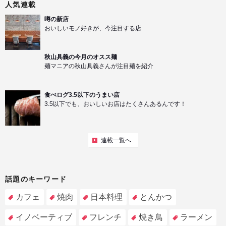
人気連載
噂の新店
おいしいモノ好きが、今注目する店
秋山具義の今月のオスス麺
麺マニアの秋山具義さんが注目麺を紹介
食べログ3.5以下のうまい店
3.5以下でも、おいしいお店はたくさんあるんです！
連載一覧へ
話題のキーワード
カフェ
焼肉
日本料理
とんかつ
イノベーティブ
フレンチ
焼き鳥
ラーメン