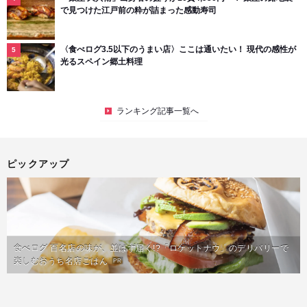
で見つけた江戸前の粋が詰まった感動寿司
〈食べログ3.5以下のうまい店〉ここは通いたい！ 現代の感性が
光るスペイン郷土料理
ランキング記事一覧へ
ピックアップ
食べログ 百名店の味が、並ばず届く!?「ロケットナウ」のデリバリーで
楽しむおうち名店ごはん
PR