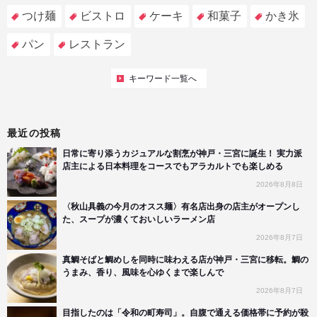
つけ麺
ビストロ
ケーキ
和菓子
かき氷
パン
レストラン
キーワード一覧へ
最近の投稿
日常に寄り添うカジュアルな割烹が神戸・三宮に誕生！ 実力派
店主による日本料理をコースでもアラカルトでも楽しめる
2026年8月8日
〈秋山具義の今月のオスス麺〉有名店出身の店主がオープンし
た、スープが濃くておいしいラーメン店
2026年8月7日
真鯛そばと鯛めしを同時に味わえる店が神戸・三宮に移転。鯛の
うまみ、香り、風味を心ゆくまで楽しんで
2026年8月7日
目指したのは「令和の町寿司」。自腹で通える価格帯に予約が殺