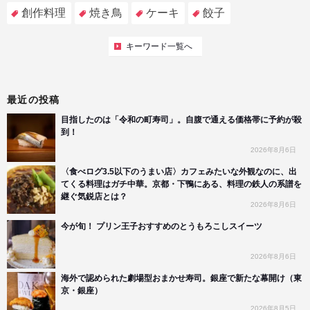
創作料理
焼き鳥
ケーキ
餃子
キーワード一覧へ
最近の投稿
目指したのは「令和の町寿司」。自腹で通える価格帯に予約が殺
到！
2026年8月6日
〈食べログ3.5以下のうまい店〉カフェみたいな外観なのに、出
てくる料理はガチ中華。京都・下鴨にある、料理の鉄人の系譜を
継ぐ気鋭店とは？
2026年8月6日
今が旬！ プリン王子おすすめのとうもろこしスイーツ
2026年8月6日
海外で認められた劇場型おまかせ寿司。銀座で新たな幕開け（東
京・銀座）
2026年8月5日