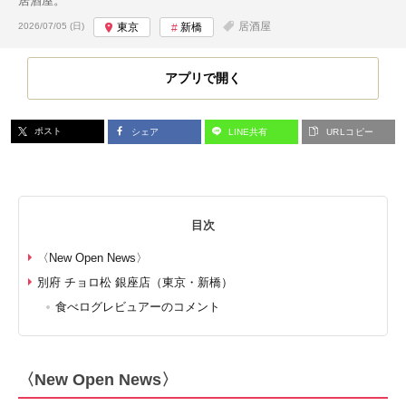
居酒屋。
投稿日:
居酒屋
2026/07/05 (日)
東京
新橋
アプリで開く
ポスト
シェア
LINE共有
URLコピー
目次
〈New Open News〉
別府 チョロ松 銀座店（東京・新橋）
食べログレビュアーのコメント
〈New Open News〉