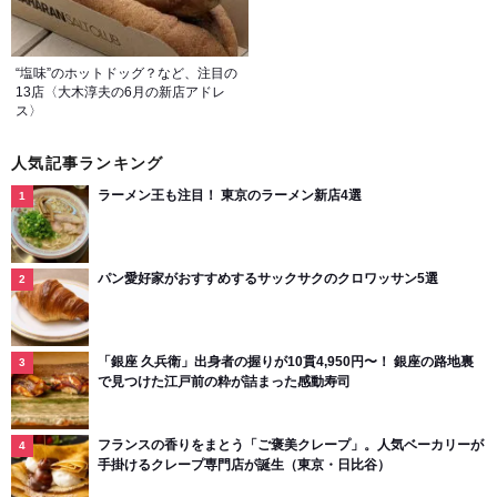
“塩味”のホットドッグ？など、注目の
13店〈大木淳夫の6月の新店アドレ
ス〉
人気記事ランキング
ラーメン王も注目！ 東京のラーメン新店4選
パン愛好家がおすすめするサックサクのクロワッサン5選
「銀座 久兵衛」出身者の握りが10貫4,950円〜！ 銀座の路地裏
で見つけた江戸前の粋が詰まった感動寿司
フランスの香りをまとう「ご褒美クレープ」。人気ベーカリーが
手掛けるクレープ専門店が誕生（東京・日比谷）