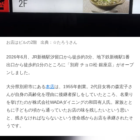
お店はビルの2階 出典：
☆たろう
さん
2026年6月、JR新橋駅汐留口から徒歩約3分、地下鉄新橋駅1番
出口から徒歩約1分のところに「別府 チョロ松 銀座店」がオープ
ンしました。
大分県別府市にある
本店
は、1955年創業。2代目女将の森宏子さ
んが自身の高齢化を理由に後継者探しをしていたところ、名乗り
を挙げたのが株式会社WADAダイニングの和田有人氏。家族とと
もに子どもの頃から通っていたお店の味を残したいという思い
と、残さなければならないという使命感からお店を承継されたそ
うです。