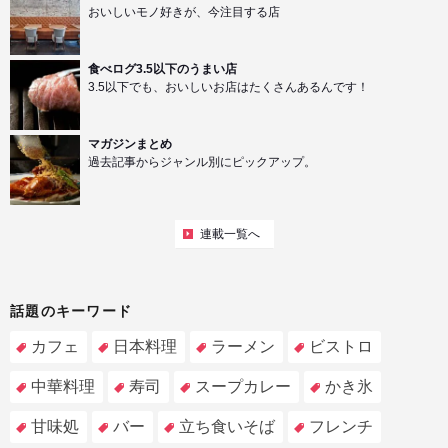
おいしいモノ好きが、今注目する店
食べログ3.5以下のうまい店
3.5以下でも、おいしいお店はたくさんあるんです！
マガジンまとめ
過去記事からジャンル別にピックアップ。
連載一覧へ
話題のキーワード
カフェ
日本料理
ラーメン
ビストロ
中華料理
寿司
スープカレー
かき氷
甘味処
バー
立ち食いそば
フレンチ