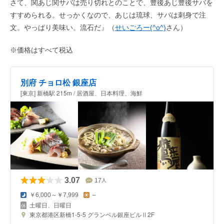
さて、関あじ関サバは売り切れとのことで、豊後あじ豊後サバを
すすめられる。せっかくなので、あじは琉球、サバは刺身で注
文。やっぱり美味い。流石だ』（
せいごろー(^o^)
さん）
※価格はすべて税込
別府 チョロ松 銀座店
[東京] 新橋駅 215m / 居酒屋、日本料理、海鮮
3.07
17
人
￥6,000～￥7,999
–
土曜日、日曜日
東京都港区新橋1-5-5 グランベル銀座ビルⅡ2F