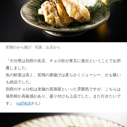
若鶏のから揚げ 写真：お店から
『大分県は別府の名店、チョロ松が東京に進出ということでお邪
魔しました。
魚の鮮度は高く、若鶏の唐揚げは柔らかくジューシー、かも吸い
も絶品でした。
別府のチョロ松は老舗の居酒屋といった雰囲気ですが、こちらは
場所柄か高級感があり、盛り付けも上品でした。また行きたいで
す』（
cd74c9
さん）