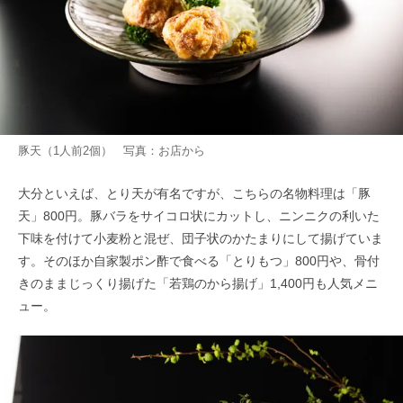
豚天（1人前2個） 写真：お店から
大分といえば、とり天が有名ですが、こちらの名物料理は「豚
天」800円。豚バラをサイコロ状にカットし、ニンニクの利いた
下味を付けて小麦粉と混ぜ、団子状のかたまりにして揚げていま
す。そのほか自家製ポン酢で食べる「とりもつ」800円や、骨付
きのままじっくり揚げた「若鶏のから揚げ」1,400円も人気メニ
ュー。