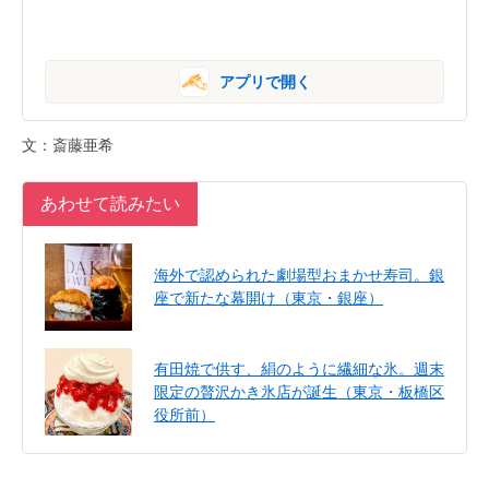
アプリで開く
文：斎藤亜希
あわせて読みたい
海外で認められた劇場型おまかせ寿司。銀
座で新たな幕開け（東京・銀座）
有田焼で供す、絹のように繊細な氷。週末
限定の贅沢かき氷店が誕生（東京・板橋区
役所前）