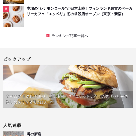
本場の“シナモンロール”が日本上陸！フィンランド最古のベーカ
リーカフェ「エクベリ」初の常設店オープン（東京・新宿）
ランキング記事一覧へ
ピックアップ
食べログ 百名店の味が、並ばず届く!?「ロケットナウ」のデリバリーで
楽しむおうち名店ごはん
PR
人気連載
噂の新店