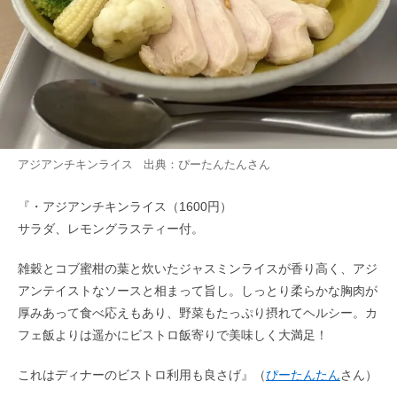
アジアンチキンライス 出典：
ぴーたんたん
さん
『・アジアンチキンライス（1600円）
サラダ、レモングラスティー付。
雑穀とコブ蜜柑の葉と炊いたジャスミンライスが香り高く、アジ
アンテイストなソースと相まって旨し。しっとり柔らかな胸肉が
厚みあって食べ応えもあり、野菜もたっぷり摂れてヘルシー。カ
フェ飯よりは遥かにビストロ飯寄りで美味しく大満足！
これはディナーのビストロ利用も良さげ』（
ぴーたんたん
さん）