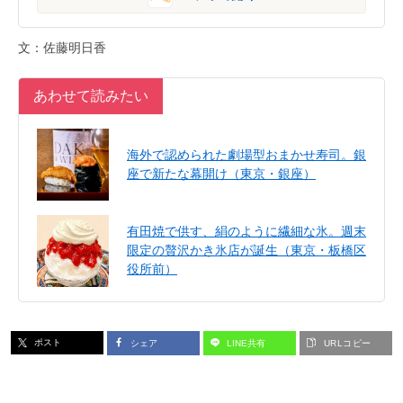
文：佐藤明日香
あわせて読みたい
海外で認められた劇場型おまかせ寿司。銀
座で新たな幕開け（東京・銀座）
有田焼で供す、絹のように繊細な氷。週末
限定の贅沢かき氷店が誕生（東京・板橋区
役所前）
ポスト
シェア
LINE共有
URLコピー