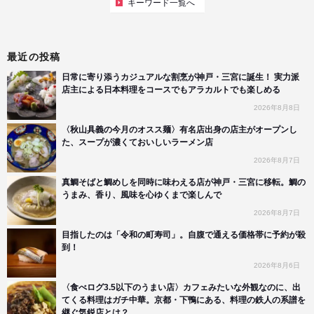
キーワード一覧へ
最近の投稿
日常に寄り添うカジュアルな割烹が神戸・三宮に誕生！ 実力派
店主による日本料理をコースでもアラカルトでも楽しめる
2026年8月8日
〈秋山具義の今月のオスス麺〉有名店出身の店主がオープンし
た、スープが濃くておいしいラーメン店
2026年8月7日
真鯛そばと鯛めしを同時に味わえる店が神戸・三宮に移転。鯛の
うまみ、香り、風味を心ゆくまで楽しんで
2026年8月7日
目指したのは「令和の町寿司」。自腹で通える価格帯に予約が殺
到！
2026年8月6日
〈食べログ3.5以下のうまい店〉カフェみたいな外観なのに、出
てくる料理はガチ中華。京都・下鴨にある、料理の鉄人の系譜を
継ぐ気鋭店とは？