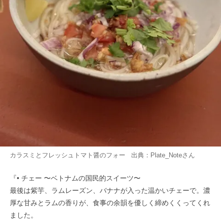
カラスミとフレッシュトマト醤のフォー 出典：
Plate_Note
さん
『• チェー 〜ベトナムの国民的スイーツ〜
最後は紫芋、ラムレーズン、バナナが入った温かいチェーで。濃
厚な甘みとラムの香りが、食事の余韻を優しく締めくくってくれ
ました。