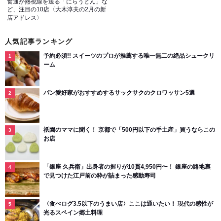
食通が熱視線を送る「にらうどん」な
ど、注目の10店〈大木淳夫の2月の新
店アドレス〉
人気記事ランキング
予約必須!! スイーツのプロが推薦する唯一無二の絶品シュークリ
ーム
パン愛好家がおすすめするサックサクのクロワッサン5選
祇園のママに聞く！ 京都で「500円以下の手土産」買うならこの
お店
「銀座 久兵衛」出身者の握りが10貫4,950円〜！ 銀座の路地裏
で見つけた江戸前の粋が詰まった感動寿司
〈食べログ3.5以下のうまい店〉ここは通いたい！ 現代の感性が
光るスペイン郷土料理