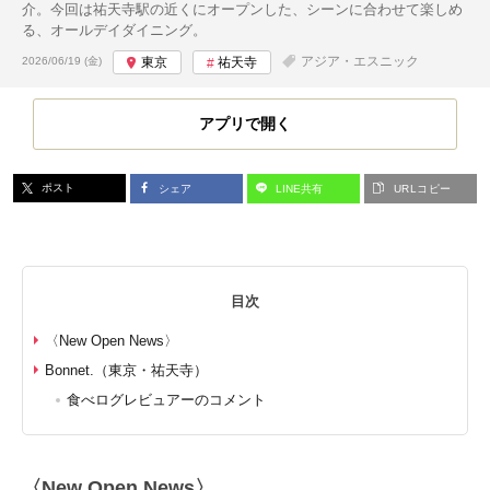
介。今回は祐天寺駅の近くにオープンした、シーンに合わせて楽しめ
る、オールデイダイニング。
投稿日:
アジア・エスニック
2026/06/19 (金)
東京
祐天寺
アプリで開く
ポスト
シェア
LINE共有
URLコピー
目次
〈New Open News〉
Bonnet.（東京・祐天寺）
食べログレビュアーのコメント
〈New Open News〉