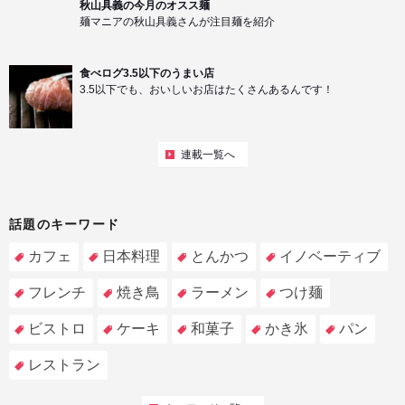
秋山具義の今月のオスス麺
麺マニアの秋山具義さんが注目麺を紹介
食べログ3.5以下のうまい店
3.5以下でも、おいしいお店はたくさんあるんです！
連載一覧へ
話題のキーワード
カフェ
日本料理
とんかつ
イノベーティブ
フレンチ
焼き鳥
ラーメン
つけ麺
ビストロ
ケーキ
和菓子
かき氷
パン
レストラン