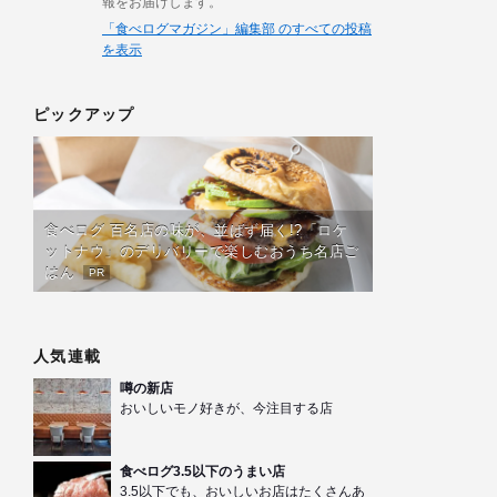
報をお届けします。
「食べログマガジン」編集部 のすべての投稿
を表示
ピックアップ
食べログ 百名店の味が、並ばず届く!?「ロケ
ットナウ」のデリバリーで楽しむおうち名店ご
はん
PR
人気連載
噂の新店
おいしいモノ好きが、今注目する店
食べログ3.5以下のうまい店
3.5以下でも、おいしいお店はたくさんあ