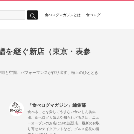
食べログマガジンとは
食べログ
検
索
譜を継ぐ新店（東京・表参
寿司と空間、パフォーマンスが作り出す、極上のひととき
「食べログマガジン」編集部
食べることを愛してやまない食いしん坊集
団。食べログ人気店や知られざる名店、ニュ
ーオープンのお店にSNS話題店、最新のお取
り寄せやテイクアウトなど、グルメ必見の情