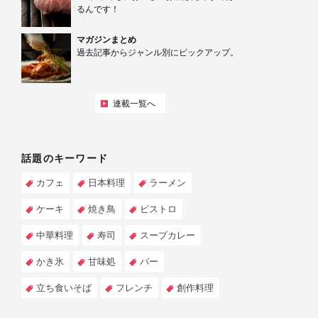
るんです！
マガジンまとめ
過去記事からジャンル別にピックアップ。
連載一覧へ
話題のキーワード
カフェ
日本料理
ラーメン
ケーキ
焼き鳥
ビストロ
中華料理
寿司
スープカレー
かき氷
甘味処
バー
立ち食いそば
フレンチ
創作料理