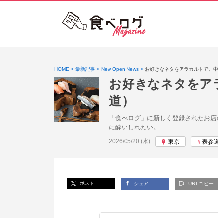
HOME
最新記事
New Open News
お好きなネタをアラカルトで。中
お好きなネタをア
道）
「食べログ」に新しく登録されたお店
に酔いしれたい。
投稿日:
2026/05/20 (水)
東京
表参
ポスト
シェア
URLコピー