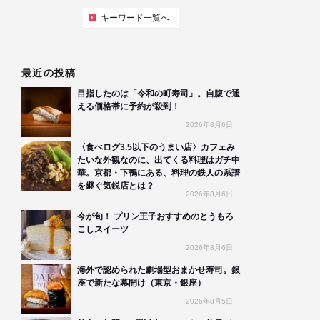
キーワード一覧へ
最近の投稿
目指したのは「令和の町寿司」。自腹で通
える価格帯に予約が殺到！
2026年8月6日
〈食べログ3.5以下のうまい店〉カフェみ
たいな外観なのに、出てくる料理はガチ中
華。京都・下鴨にある、料理の鉄人の系譜
を継ぐ気鋭店とは？
2026年8月6日
今が旬！ プリン王子おすすめのとうもろ
こしスイーツ
2026年8月6日
海外で認められた劇場型おまかせ寿司。銀
座で新たな幕開け（東京・銀座）
2026年8月5日