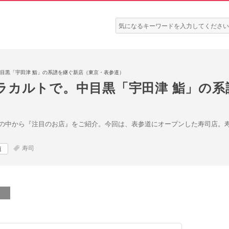
検
索:
目黒「宇田津 鮨」の系譜を継ぐ新店（東京・表参道）
ラカルトで。中目黒「宇田津 鮨」の系
の中から『注目のお店』をご紹介。今回は、表参道にオープンした寿司店。
寿司
道