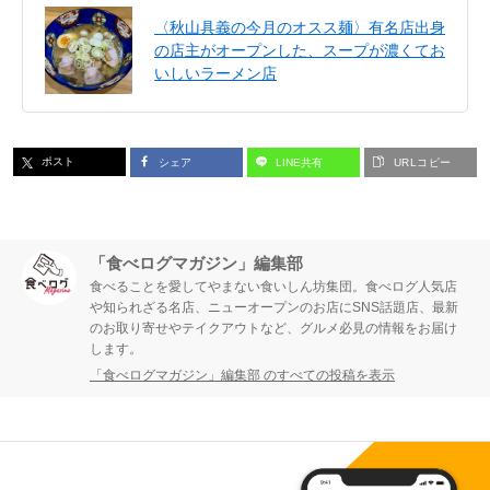
〈秋山具義の今月のオスス麺〉有名店出身
の店主がオープンした、スープが濃くてお
いしいラーメン店
ポスト
シェア
LINE共有
URLコピー
「食べログマガジン」編集部
食べることを愛してやまない食いしん坊集団。食べログ人気店
や知られざる名店、ニューオープンのお店にSNS話題店、最新
のお取り寄せやテイクアウトなど、グルメ必見の情報をお届け
します。
「食べログマガジン」編集部 のすべての投稿を表示