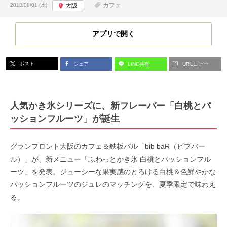
投稿日:
カフェ
2018/08/01 (水)
大阪
アプリで開く
ポスト
シェア
LINE共有
URLコピー
人気かき氷シリーズに、新フレーバー「白桃とパ
ッションフルーツ」が誕生
グランフロント大阪のカフェ＆鉄板バル「bib baR（ビブバー
ル）」が、新メニュー「ふわっとかき氷 白桃とパッションフル
ーツ」を発表。ジューシーな果実感のとろける白桃＆色鮮やかな
パッションフルーツのジュレのマッチングを、夏季限定で味わえ
る。