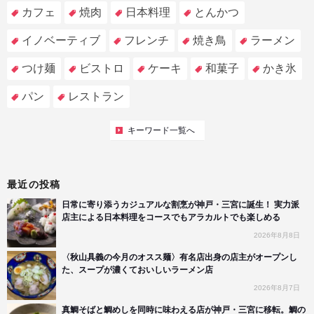
カフェ
焼肉
日本料理
とんかつ
イノベーティブ
フレンチ
焼き鳥
ラーメン
つけ麺
ビストロ
ケーキ
和菓子
かき氷
パン
レストラン
キーワード一覧へ
最近の投稿
日常に寄り添うカジュアルな割烹が神戸・三宮に誕生！ 実力派
店主による日本料理をコースでもアラカルトでも楽しめる
2026年8月8日
〈秋山具義の今月のオスス麺〉有名店出身の店主がオープンし
た、スープが濃くておいしいラーメン店
2026年8月7日
真鯛そばと鯛めしを同時に味わえる店が神戸・三宮に移転。鯛の