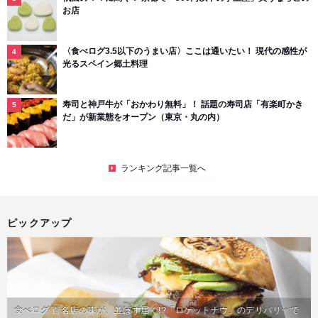
お店
〈食べログ3.5以下のうまい店〉ここは通いたい！ 現代の感性が
光るスペイン郷土料理
寿司と神戸牛が「おかわり無料」！ 話題の寿司店「有楽町かき
だ」が新業態をオープン（東京・丸の内）
ランキング記事一覧へ
ピックアップ
食べログ 百名店の味が、並ばず届く!?「ロケットナウ」のデリバリーで