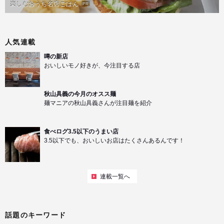
楽しむおうち名店ごはん
PR
人気連載
噂の新店
おいしいモノ好きが、今注目する店
秋山具義の今月のオスス麺
麺マニアの秋山具義さんが注目麺を紹介
食べログ3.5以下のうまい店
3.5以下でも、おいしいお店はたくさんあるんです！
連載一覧へ
話題のキーワード