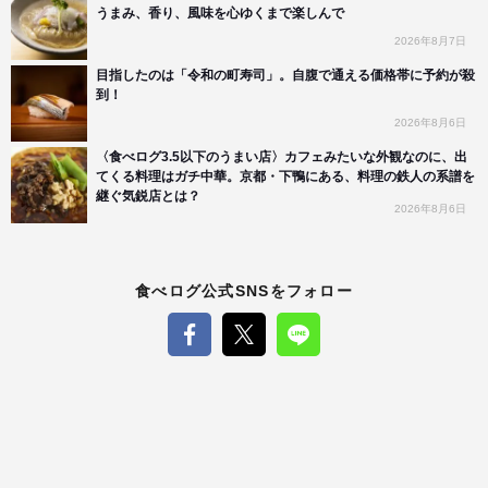
うまみ、香り、風味を心ゆくまで楽しんで
2026年8月7日
目指したのは「令和の町寿司」。自腹で通える価格帯に予約が殺
到！
2026年8月6日
〈食べログ3.5以下のうまい店〉カフェみたいな外観なのに、出
てくる料理はガチ中華。京都・下鴨にある、料理の鉄人の系譜を
継ぐ気鋭店とは？
2026年8月6日
食べログ公式SNSをフォロー