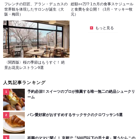
フレンチの巨匠、アラン・デュカスの
総額○○万!? 1カ月の食事スケジュール
世界観を体現したサロンが誕生（大
と食費を全公開！（3月・マッキー牧
阪・梅田）
元）
もっと見る
〈関西版〉桜の季節はもうすぐ！ 絶
景お花見レストラン9選
人気記事ランキング
予約必須!! スイーツのプロが推薦する唯一無二の絶品シュークリ
ーム
パン愛好家がおすすめするサックサクのクロワッサン5選
祇園のママに聞く！ 京都で「500円以下の手土産」買うならこの