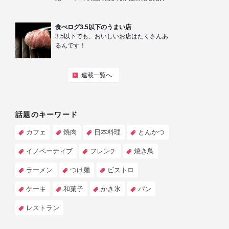
食べログ3.5以下のうまい店
3.5以下でも、おいしいお店はたくさんあ
るんです！
連載一覧へ
話題のキーワード
カフェ
焼肉
日本料理
とんかつ
イノベーティブ
フレンチ
焼き鳥
ラーメン
つけ麺
ビストロ
ケーキ
和菓子
かき氷
パン
レストラン