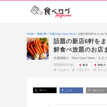
HOME
最新記事
先週のNew Open News
話題の新店6軒をまとめて
話題の新店6軒を
鮮食べ放題のお店
先週掲載の「New Open News」を
投稿日:
2025/03/19 (水)
東京
神奈川
とんかつ
イタリアン
ラーメ
ポスト
シェア
URLコピー