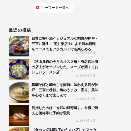
キーワード一覧へ
最近の投稿
日常に寄り添うカジュアルな割烹が神戸・
三宮に誕生！ 実力派店主による日本料理
をコースでもアラカルトでも楽しめる
2026年8月8日
〈秋山具義の今月のオスス麺〉有名店出身
の店主がオープンした、スープが濃くてお
いしいラーメン店
2026年8月7日
真鯛そばと鯛めしを同時に味わえる店が神
戸・三宮に移転。鯛のうまみ、香り、風味
を心ゆくまで楽しんで
2026年8月7日
目指したのは「令和の町寿司」。自腹で通
える価格帯に予約が殺到！
2026年8月6日
〈食べログ3.5以下のうまい店〉カフェみ