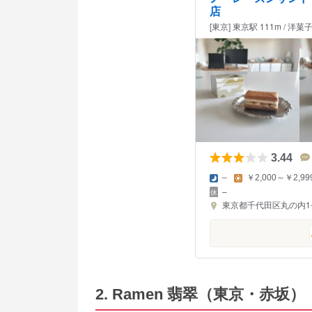
店
[東京] 東京駅 111m / 洋菓
3.44
–
￥2,000～￥2,99
–
東京都千代田区丸の内1-9
2. Ramen 翡翠（東京・赤坂）