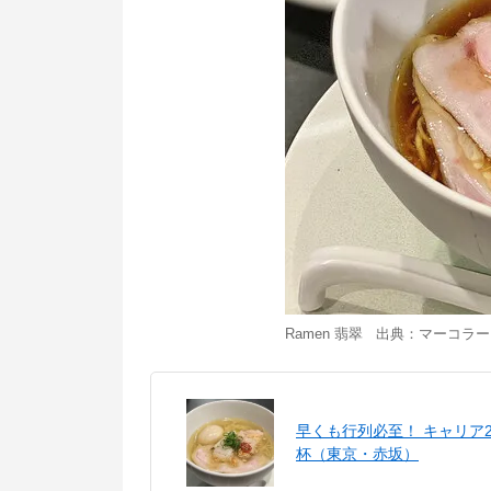
Ramen 翡翠 出典：
マーコラー
早くも行列必至！ キャリア
杯（東京・赤坂）