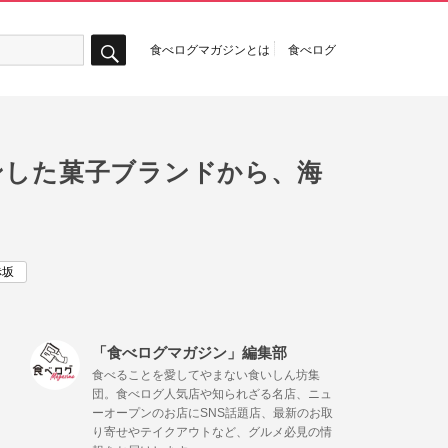
食べログマガジンとは
食べログ
検
索
ンした菓子ブランドから、海
赤坂
「食べログマガジン」編集部
食べることを愛してやまない食いしん坊集
団。食べログ人気店や知られざる名店、ニュ
ーオープンのお店にSNS話題店、最新のお取
り寄せやテイクアウトなど、グルメ必見の情