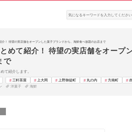
検
索:
紹介！ 待望の実店舗をオープンした菓子ブランドから、海鮮食べ放題のお店まで
まとめて紹介！ 待望の実店舗をオープ
まで
まとめて紹介します。
三軒茶屋
上大岡
上野御徒町
丸の内
方南町
ン
洋菓子
海鮮