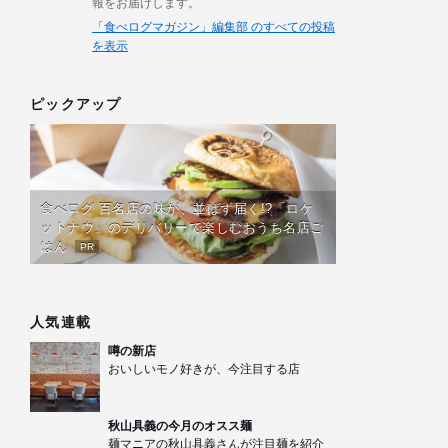
報をお届けします。
「食べログマガジン」編集部 のすべての投稿
を表示
ピックアップ
食べログ 百名店の味が、並ばず届く!?「ロケ
ットナウ」のデリバリーで楽しむおうち名店ご
はん
PR
人気連載
噂の新店
おいしいモノ好きが、今注目する店
秋山具義の今月のオスス麺
麺マニアの秋山具義さんが注目麺を紹介