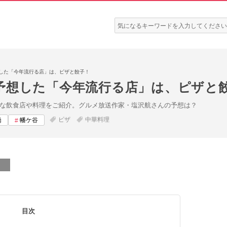
検
索:
した「今年流行る店」は、ピザと餃子！
予想した「今年流行る店」は、ピザと
そうな飲食店や料理をご紹介。グルメ放送作家・塩沢航さんの予想は？
ピザ
中華料理
橋
幡ケ谷
目次