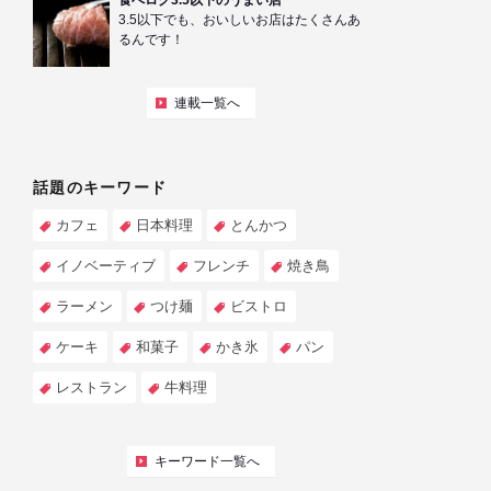
食べログ3.5以下のうまい店
3.5以下でも、おいしいお店はたくさんあ
るんです！
連載一覧へ
話題のキーワード
カフェ
日本料理
とんかつ
イノベーティブ
フレンチ
焼き鳥
ラーメン
つけ麺
ビストロ
ケーキ
和菓子
かき氷
パン
レストラン
牛料理
キーワード一覧へ