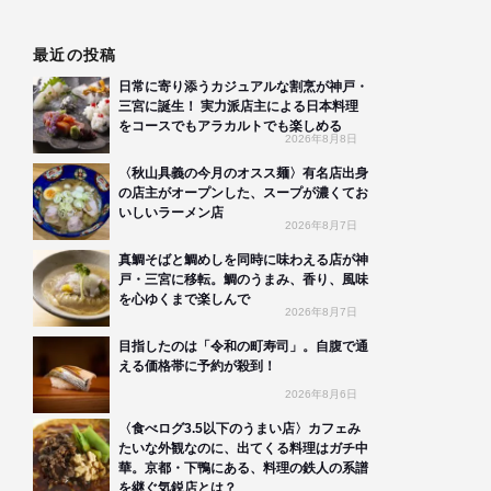
最近の投稿
日常に寄り添うカジュアルな割烹が神戸・
三宮に誕生！ 実力派店主による日本料理
をコースでもアラカルトでも楽しめる
2026年8月8日
〈秋山具義の今月のオスス麺〉有名店出身
の店主がオープンした、スープが濃くてお
いしいラーメン店
2026年8月7日
真鯛そばと鯛めしを同時に味わえる店が神
戸・三宮に移転。鯛のうまみ、香り、風味
を心ゆくまで楽しんで
2026年8月7日
目指したのは「令和の町寿司」。自腹で通
える価格帯に予約が殺到！
2026年8月6日
〈食べログ3.5以下のうまい店〉カフェみ
たいな外観なのに、出てくる料理はガチ中
華。京都・下鴨にある、料理の鉄人の系譜
を継ぐ気鋭店とは？