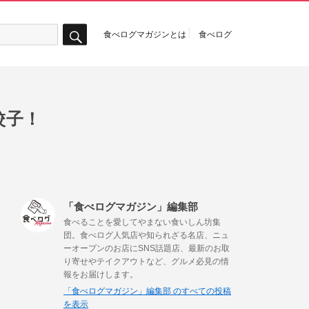
食べログマガジンとは
食べログ
検
索
餃子！
「食べログマガジン」編集部
食べることを愛してやまない食いしん坊集
団。食べログ人気店や知られざる名店、ニュ
ーオープンのお店にSNS話題店、最新のお取
り寄せやテイクアウトなど、グルメ必見の情
報をお届けします。
「食べログマガジン」編集部 のすべての投稿
を表示