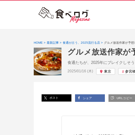
HOME
最新記事
食通が占う、2025流行る店
グルメ放送作家が予想
グルメ放送作家が
食通たちが、2025年にブレイクし
投稿日:
2025/01/16 (木)
東京
参宮
ポスト
シェア
URLコピー