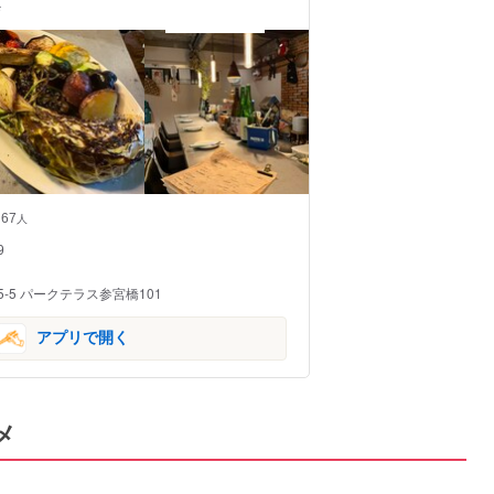
ザ
67
人
9
-5 パークテラス参宮橋101
アプリで開く
メ