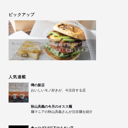
ピックアップ
食べログ 百名店の味が、並ばず届く!?「ロケ
ットナウ」のデリバリーで楽しむおうち名店ご
はん
PR
人気連載
噂の新店
おいしいモノ好きが、今注目する店
秋山具義の今月のオスス麺
麺マニアの秋山具義さんが注目麺を紹介