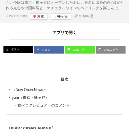
介。今回は東京・幡ヶ谷にオープンしたお店。有名店出身の点心師が
作る点心や中国料理と、ナチュラルワインのペアリングを楽しんで。
投稿日:
中華料理
2024/11/06 (水)
東京
幡ヶ谷
アプリで開く
ポスト
シェア
LINE共有
URLコピー
目次
〈New Open News〉
yum（東京・幡ヶ谷）
食べログレビュアーのコメント
〈New Open News〉