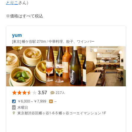
とりこ
さん）
※価格はすべて税込
yum
[東京] 幡ケ谷駅 270m / 中華料理、餃子、ワインバー
3.57
217
人
￥6,000～￥7,999
–
木曜日
東京都渋谷区幡ヶ谷1-6-5 幡ヶ谷コーエイマンション 1F