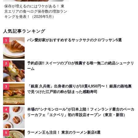
保存が増えるのにはワケがある！ 東
京エリアの食べログ保存数の増加ラン
キングを発表！（2026年5月）
人気記事ランキング
パン愛好家がおすすめするサックサクのクロワッサン5選
予約必須!! スイーツのプロが推薦する唯一無二の絶品シュークリ
ーム
「銀座 久兵衛」出身者の握りが10貫4,950円〜！ 銀座の路地裏
で見つけた江戸前の粋が詰まった感動寿司
本場の“シナモンロール”が日本上陸！フィンランド最古のベーカ
リーカフェ「エクベリ」初の常設店オープン（東京・新宿）
ラーメン王も注目！ 東京のラーメン新店4選