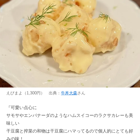
えびまよ（1,300円） 出典：
牛丼大森
さん
『可愛い点心に
サモサやエンパナーダのようなハムスイコーのラクサカレーも美
味しい
干豆腐と搾菜の和物は干豆腐にハマってるので個人的にとても好
みの味！