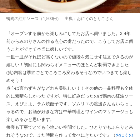
鴨肉の紅油ソース（1,800円） 出典：
おにくのとりこ
さん
『オープンする前から楽しみにしてたお店へ伺いました。3.4年
前からみのりさんの作る点心の虜だったので、こうしてお店に伺
うことができて本当に嬉しいです。
一皿一皿がそれほど高くないので値段を気にせず注文できるのが
嬉しい！初回にも関わらずメニューのほとんど制覇できました
(笑)内容は季節ごとでころころ変わるそうなのでいつきても楽し
めそう！
点心は言わずもがなどれも美味しい！！その他の一品料理も全体
的に素晴らしかったですが、特に好みだったのは鴨肉の紅油ソー
ス、えびまよ、ラム焼餃子です。ソムリエの渡邉さんもいらっし
ゃるので、お酒が好きな方は中華料理とワインのマリアージュも
楽しめるかと思います。
接客も丁寧でとても心地いい空間でした。ひとりでもふらりと来
れそうなので、また時間を作って食べにきたいです』（
おにくの