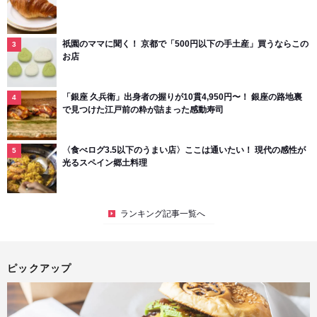
祇園のママに聞く！ 京都で「500円以下の手土産」買うならこの
お店
「銀座 久兵衛」出身者の握りが10貫4,950円〜！ 銀座の路地裏
で見つけた江戸前の粋が詰まった感動寿司
〈食べログ3.5以下のうまい店〉ここは通いたい！ 現代の感性が
光るスペイン郷土料理
ランキング記事一覧へ
ピックアップ