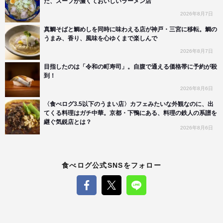
た、スープが濃くておいしいラーメン店
2026年8月7日
真鯛そばと鯛めしを同時に味わえる店が神戸・三宮に移転。鯛の
うまみ、香り、風味を心ゆくまで楽しんで
2026年8月7日
目指したのは「令和の町寿司」。自腹で通える価格帯に予約が殺
到！
2026年8月6日
〈食べログ3.5以下のうまい店〉カフェみたいな外観なのに、出
てくる料理はガチ中華。京都・下鴨にある、料理の鉄人の系譜を
継ぐ気鋭店とは？
2026年8月6日
食べログ公式SNSをフォロー