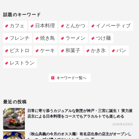
話題のキーワード
カフェ
日本料理
とんかつ
イノベーティブ
フレンチ
焼き鳥
ラーメン
つけ麺
ビストロ
ケーキ
和菓子
かき氷
パン
レストラン
キーワード一覧へ
最近の投稿
日常に寄り添うカジュアルな割烹が神戸・三宮に誕生！ 実力派
店主による日本料理をコースでもアラカルトでも楽しめる
2026年8月8日
〈秋山具義の今月のオスス麺〉有名店出身の店主がオープンし