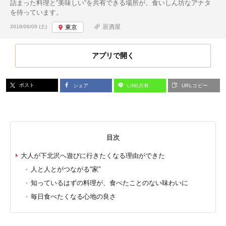
詰まった料理と“美味しい“を共有できる場所が、食いしん坊なアナタ
を待っています。
投稿日:
居酒屋
2018/06/09 (土)
東京
アプリで開く
ポスト
シェア
LINE共有
URLコピー
目次
大人が下北沢へ遊びに行きたくなる理由ができた
人と人とがつながる“家”
知っているはずの料理が、食べたことのない味わいに
毎日食べたくなる心地の良さ