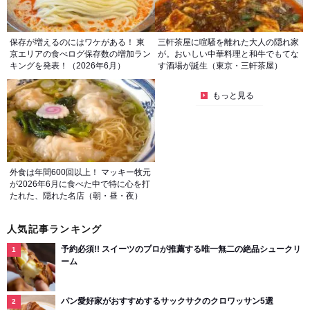
保存が増えるのにはワケがある！ 東
三軒茶屋に喧騒を離れた大人の隠れ家
京エリアの食べログ保存数の増加ラン
が。おいしい中華料理と和牛でもてな
キングを発表！（2026年6月）
す酒場が誕生（東京・三軒茶屋）
もっと見る
外食は年間600回以上！ マッキー牧元
が2026年6月に食べた中で特に心を打
たれた、隠れた名店（朝・昼・夜）
人気記事ランキング
予約必須!! スイーツのプロが推薦する唯一無二の絶品シュークリ
ーム
パン愛好家がおすすめするサックサクのクロワッサン5選