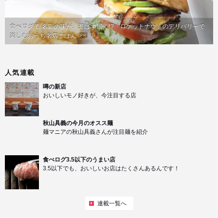
食べログ 百名店の味が、並ばず届く!?「ロケットナウ」のデリバリーで
楽しむおうち名店ごはん
PR
人気連載
噂の新店
おいしいモノ好きが、今注目する店
秋山具義の今月のオスス麺
麺マニアの秋山具義さんが注目麺を紹介
食べログ3.5以下のうまい店
3.5以下でも、おいしいお店はたくさんあるんです！
連載一覧へ