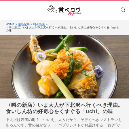
HOME
最新記事
噂の新店
〈噂の新店〉いま大人が下北沢へ行くべき理由。食いしん坊の好奇心をくすぐる「uchi」
の味
〈噂の新店〉いま大人が下北沢へ行くべき理由。
食いしん坊の好奇心をくすぐる「uchi」の味
下北沢は若者の町？ いいえ、大人だからこそ行くべきレストランも
あるんです。舌の確かなフードパブリシストがお届けする、“好き”が