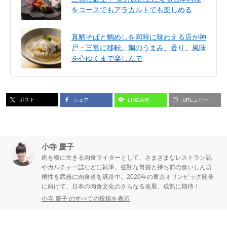
をコースでもアラカルトでも楽しめる
真鯛そばと鯛めしを同時に味わえる店が神
戸・三宮に移転。鯛のうまみ、香り、風味
を心ゆくまで楽しんで
ポスト
シェア
LINE共有
URLコピー
小寺 慶子
肉を糧に生きる肉食ライターとして、さまざまなレストラン誌
やカルチャー誌などに執筆。強靭な胃袋と持ち前の食いしん坊
根性を武器に肉食道を邁進中。2020年の東京オリンピック開催
に向けて、日本の肉食文化のさらなる発展、成熟に期待！
小寺 慶子 のすべての投稿を表示