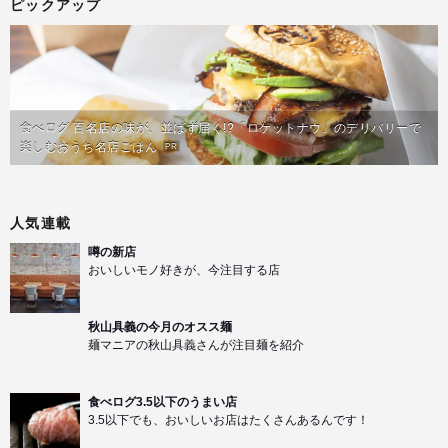
ピックアップ
食べログ 百名店の味が、並ばず届く!?「ロケットナウ」のデリバリーで
楽しむおうち名店ごはん
PR
人気連載
噂の新店
おいしいモノ好きが、今注目する店
秋山具義の今月のオスス麺
麺マニアの秋山具義さんが注目麺を紹介
食べログ3.5以下のうまい店
3.5以下でも、おいしいお店はたくさんあるんです！