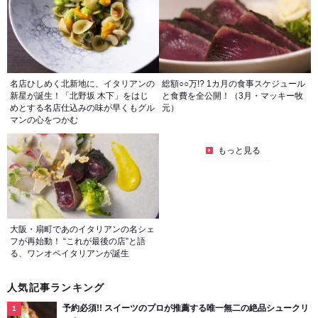
名店ひしめく北新地に、イタリアンの
総額○○万!? 1カ月の食事スケジュール
新星が誕生！「北野坂 木下」をはじ
と食費を全公開！（3月・マッキー牧
めとする名店仕込みの味が早くもグル
元）
マンの心をつかむ
もっと見る
大阪・扇町であのイタリアンの名シェ
フが再始動！ “これが最後の店”と語
る、ワンオペイタリアンが誕生
人気記事ランキング
予約必須!! スイーツのプロが推薦する唯一無二の絶品シュークリ