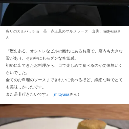
炙りのカルパッチョ 苺 赤玉葱のマルメラータ 出典：
mittyusa
さ
ん
『歴史ある、オシャレなビルの離れにあるお店で、店内も大きな
梁があり、その中にもモダンな空気感。
初めに出てきたお料理から、目で楽しめて食べるのが勿体無いく
らいでした。
全てのお料理のソースまできれいに食べるほど、繊細な味でとて
も美味しかったです。
また是非行きたいです』（
mittyusa
さん）