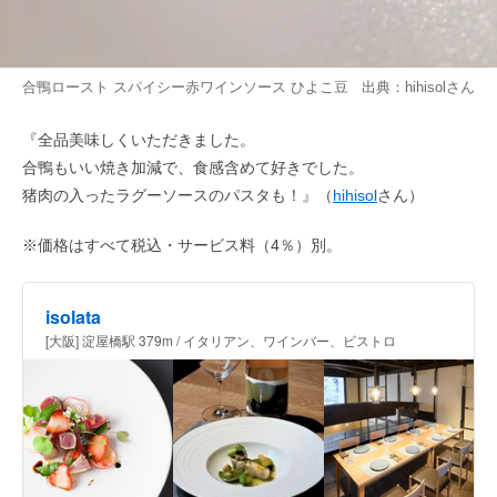
合鴨ロースト スパイシー赤ワインソース ひよこ豆 出典：
hihisol
さん
『全品美味しくいただきました。
合鴨もいい焼き加減で、食感含めて好きでした。
猪肉の入ったラグーソースのパスタも！』（
hihisol
さん）
※価格はすべて税込・サービス料（4％）別。
isolata
[大阪] 淀屋橋駅 379m / イタリアン、ワインバー、ビストロ