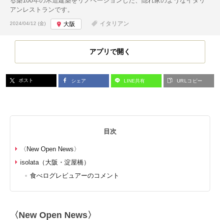
る築100年の木造建築をリノベーションした、隠れ家のようなイタリ
アンレストランです。
投稿日:
イタリアン
2024/04/12 (金)
大阪
アプリで開く
ポスト
シェア
LINE共有
URLコピー
目次
〈New Open News〉
isolata（大阪・淀屋橋）
食べログレビュアーのコメント
〈New Open News〉