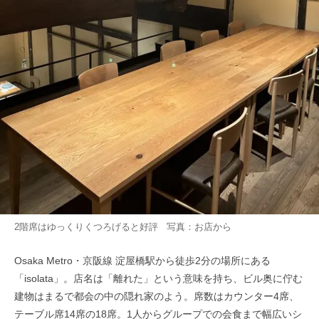
2階席はゆっくりくつろげると好評 写真：お店から
Osaka Metro・京阪線 淀屋橋駅から徒歩2分の場所にある
「isolata」。店名は「離れた」という意味を持ち、ビル奥に佇む
建物はまるで都会の中の隠れ家のよう。席数はカウンター4席、
テーブル席14席の18席。1人からグループでの会食まで幅広いシ