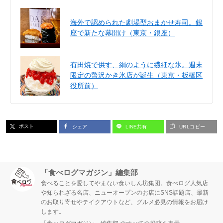
海外で認められた劇場型おまかせ寿司。銀
座で新たな幕開け（東京・銀座）
有田焼で供す、絹のように繊細な氷。週末
限定の贅沢かき氷店が誕生（東京・板橋区
役所前）
ポスト
シェア
LINE共有
URLコピー
「食べログマガジン」編集部
食べることを愛してやまない食いしん坊集団。食べログ人気店
や知られざる名店、ニューオープンのお店にSNS話題店、最新
のお取り寄せやテイクアウトなど、グルメ必見の情報をお届け
します。