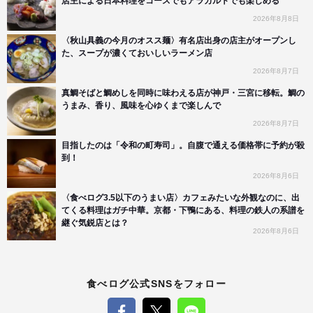
店主による日本料理をコースでもアラカルトでも楽しめる
2026年8月8日
〈秋山具義の今月のオスス麺〉有名店出身の店主がオープンし
た、スープが濃くておいしいラーメン店
2026年8月7日
真鯛そばと鯛めしを同時に味わえる店が神戸・三宮に移転。鯛の
うまみ、香り、風味を心ゆくまで楽しんで
2026年8月7日
目指したのは「令和の町寿司」。自腹で通える価格帯に予約が殺
到！
2026年8月6日
〈食べログ3.5以下のうまい店〉カフェみたいな外観なのに、出
てくる料理はガチ中華。京都・下鴨にある、料理の鉄人の系譜を
継ぐ気鋭店とは？
2026年8月6日
食べログ公式SNSをフォロー