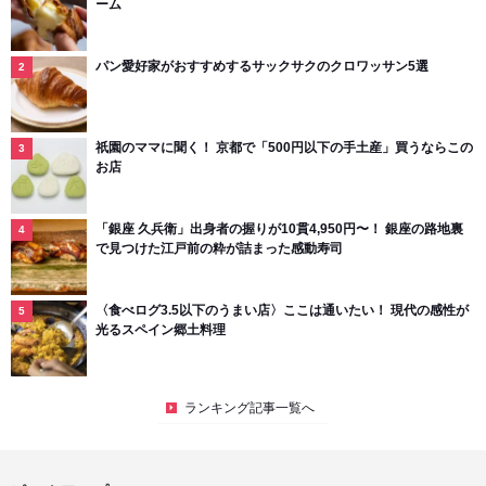
ーム
パン愛好家がおすすめするサックサクのクロワッサン5選
祇園のママに聞く！ 京都で「500円以下の手土産」買うならこの
お店
「銀座 久兵衛」出身者の握りが10貫4,950円〜！ 銀座の路地裏
で見つけた江戸前の粋が詰まった感動寿司
〈食べログ3.5以下のうまい店〉ここは通いたい！ 現代の感性が
光るスペイン郷土料理
ランキング記事一覧へ