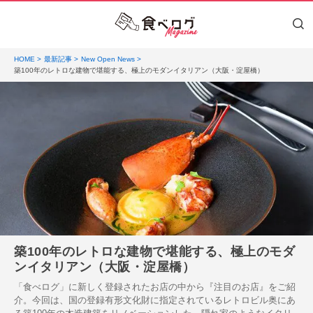
HOME
最新記事
New Open News
築100年のレトロな建物で堪能する、極上のモダンイタリアン（大阪・淀屋橋）
築100年のレトロな建物で堪能する、極上のモダ
ンイタリアン（大阪・淀屋橋）
「食べログ」に新しく登録されたお店の中から『注目のお店』をご紹
介。今回は、国の登録有形文化財に指定されているレトロビル奥にあ