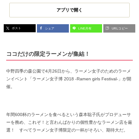
アプリで開く
ポスト
シェア
LINE共有
URLコピー
ココだけの限定ラーメンが集結！
中野四季の森公園で4月26日から、ラーメン女子のためのラーメ
ンイベント「ラーメン女子博 2018 -Ramen girls Festival-」が開
催。
年間600杯のラーメンを食べるという森本聡子氏がプロデューサ
ーを務め、これぞ！と言わんばかりの個性豊かなラーメン店を厳
選！
すべてラーメン女子博限定の一杯がそろい、期待大だ。