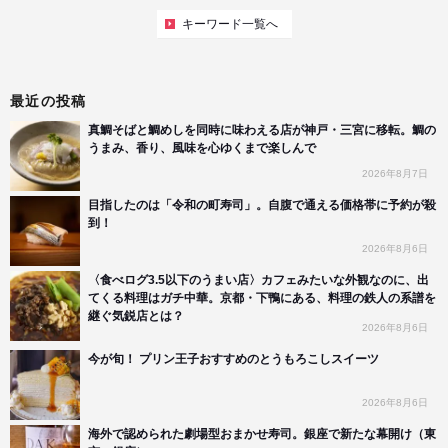
キーワード一覧へ
最近の投稿
真鯛そばと鯛めしを同時に味わえる店が神戸・三宮に移転。鯛の
うまみ、香り、風味を心ゆくまで楽しんで
2026年8月7日
目指したのは「令和の町寿司」。自腹で通える価格帯に予約が殺
到！
2026年8月6日
〈食べログ3.5以下のうまい店〉カフェみたいな外観なのに、出
てくる料理はガチ中華。京都・下鴨にある、料理の鉄人の系譜を
継ぐ気鋭店とは？
2026年8月6日
今が旬！ プリン王子おすすめのとうもろこしスイーツ
2026年8月6日
海外で認められた劇場型おまかせ寿司。銀座で新たな幕開け（東