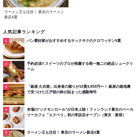
ラーメン王も注目！ 東京のラーメン
新店4選
人気記事ランキング
パン愛好家がおすすめするサックサクのクロワッサン5選
予約必須!! スイーツのプロが推薦する唯一無二の絶品シュークリ
ーム
「銀座 久兵衛」出身者の握りが10貫4,950円〜！ 銀座の路地裏
で見つけた江戸前の粋が詰まった感動寿司
本場の“シナモンロール”が日本上陸！フィンランド最古のベーカ
リーカフェ「エクベリ」初の常設店オープン（東京・新宿）
ラーメン王も注目！ 東京のラーメン新店4選