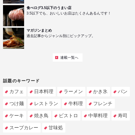
食べログ3.5以下のうまい店
3.5以下でも、おいしいお店はたくさんあるんです！
マガジンまとめ
過去記事からジャンル別にピックアップ。
連載一覧へ
話題のキーワード
カフェ
日本料理
ラーメン
かき氷
パン
つけ麺
レストラン
牛料理
フレンチ
ケーキ
焼き鳥
ビストロ
中華料理
寿司
スープカレー
甘味処