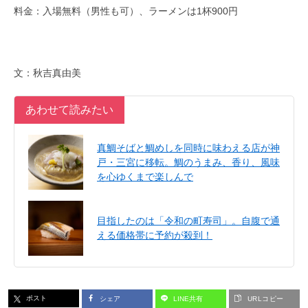
料金：入場無料（男性も可）、ラーメンは1杯900円
文：秋吉真由美
あわせて読みたい
真鯛そばと鯛めしを同時に味わえる店が神
戸・三宮に移転。鯛のうまみ、香り、風味
を心ゆくまで楽しんで
目指したのは「令和の町寿司」。自腹で通
える価格帯に予約が殺到！
ポスト
シェア
LINE共有
URLコピー