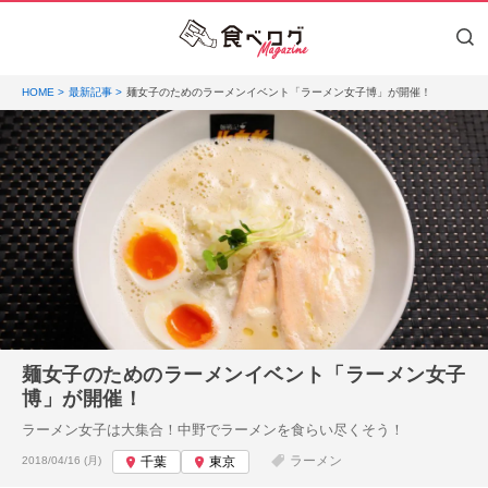
HOME
最新記事
麺女子のためのラーメンイベント「ラーメン女子博」が開催！
麺女子のためのラーメンイベント「ラーメン女子
博」が開催！
ラーメン女子は大集合！中野でラーメンを食らい尽くそう！
投稿日:
ラーメン
2018/04/16 (月)
千葉
東京