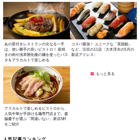
あの星付きレストランの次なる一手
コスパ最強！ ユニークな「英国鮨」
は、使い勝手の良いビストロ！ 薪焼
など、注目の11店〈大木淳夫の5月の
きの肉や浅草開化楼の麺を使ったパス
新店アドレス〉
タをアラカルトで楽しめる
もっと見る
アラカルトで楽しめるビストロから、
人気中華が手掛ける麺専門店まで。森
脇慶子が選ぶ「間違いない」新店5軒
をご紹介
人気記事ランキング