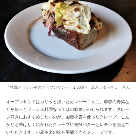
「牡蠣とじゃが芋のオープンサンド」1,800円 出典：
ゆっきょし
さん
オープンサンドはカリッと焼いたカンパーニュに、季節の野菜な
どを使ったフランス料理ならではの総菜がのせられます。クレー
プ好きにおすすめしたいのが、国産小麦を使ったクレープ。こん
がりと香ばしく焼かれたクレープに発酵バターとレモンを添えて
いただきます。小麦本来の味を堪能できるクレープです。