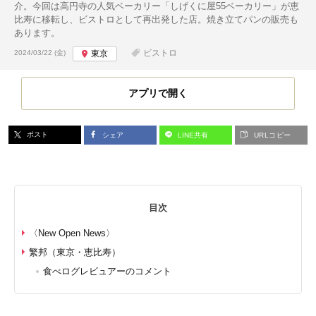
介。今回は高円寺の人気ベーカリー「しげくに屋55ベーカリー」が恵
比寿に移転し、ビストロとして再出発した店。焼き立てパンの販売も
あります。
投稿日:
ビストロ
2024/03/22 (金)
東京
アプリで開く
ポスト
シェア
LINE共有
URLコピー
目次
〈New Open News〉
繁邦（東京・恵比寿）
食べログレビュアーのコメント