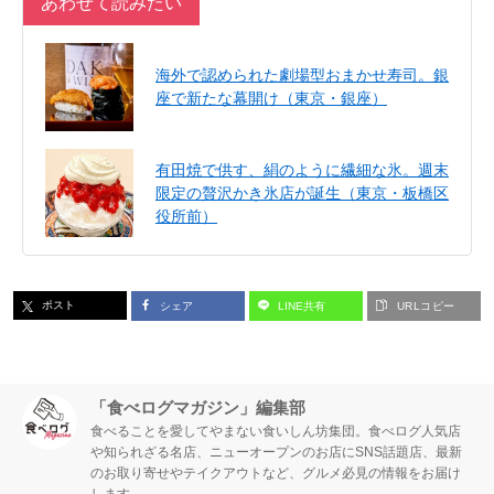
あわせて読みたい
海外で認められた劇場型おまかせ寿司。銀
座で新たな幕開け（東京・銀座）
有田焼で供す、絹のように繊細な氷。週末
限定の贅沢かき氷店が誕生（東京・板橋区
役所前）
ポスト
シェア
LINE共有
URLコピー
「食べログマガジン」編集部
食べることを愛してやまない食いしん坊集団。食べログ人気店
や知られざる名店、ニューオープンのお店にSNS話題店、最新
のお取り寄せやテイクアウトなど、グルメ必見の情報をお届け