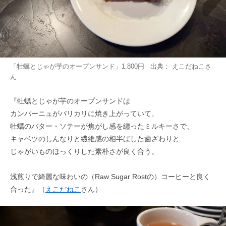
「牡蠣とじゃが芋のオープンサンド」1,800円 出典：
えこだねこ
さ
ん
『牡蠣とじゃが芋のオープンサンドは
カンパーニュがパリカリに焼き上がっていて、
牡蠣のバター・ソテーが焦がし感を纏ったミルキーさで、
キャベツのしんなりと繊維感の相半ばした歯ざわりと
じゃがいものほっくりした素朴さが良く合う。
浅煎りで綺麗な味わいの（Raw Sugar Rostの）コーヒーと良く
合った』（
えこだねこ
さん）