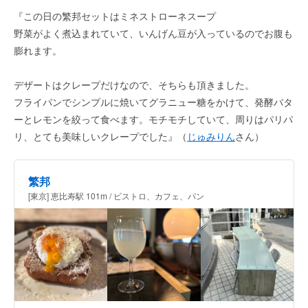
『この日の繁邦セットはミネストローネスープ
野菜がよく煮込まれていて、いんげん豆が入っているのでお腹も
膨れます。
デザートはクレープだけなので、そちらも頂きました。
フライパンでシンプルに焼いてグラニュー糖をかけて、発酵バタ
ーとレモンを絞って食べます。モチモチしていて、周りはパリパ
リ、とても美味しいクレープでした』（
じゅみりん
さん）
繁邦
[東京] 恵比寿駅 101m / ビストロ、カフェ、パン