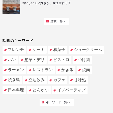
おいしいモノ好きが、今注目する店
連載一覧へ
話題のキーワード
フレンチ
ケーキ
和菓子
シュークリーム
パン
惣菜・デリ
ビストロ
つけ麺
ラーメン
レストラン
かき氷
焼肉
焼き鳥
立ち飲み
カフェ
甘味処
日本料理
とんかつ
イノベーティブ
キーワード一覧へ