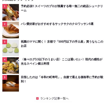
予約必須!! スイーツのプロが推薦する唯一無二の絶品シュークリ
ーム
パン愛好家がおすすめするサックサクのクロワッサン5選
祇園のママに聞く！ 京都で「500円以下の手土産」買うならこの
お店
〈食べログ3.5以下のうまい店〉ここは通いたい！ 現代の感性が
光るスペイン郷土料理
目指したのは「令和の町寿司」。自腹で通える価格帯に予約が殺
到！
ランキング記事一覧へ