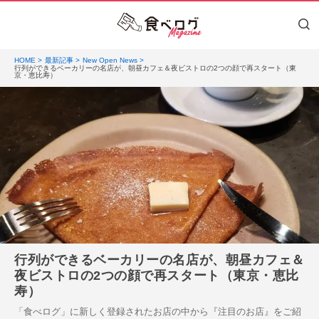
HOME
最新記事
New Open News
行列ができるベーカリーの名店が、朝昼カフェ＆夜ビストロの2つの顔で再スタート（東
京・恵比寿）
行列ができるベーカリーの名店が、朝昼カフェ＆
夜ビストロの2つの顔で再スタート（東京・恵比
寿）
「食べログ」に新しく登録されたお店の中から『注目のお店』をご紹