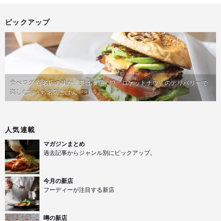
ピックアップ
食べログ 百名店の味が、並ばず届く!?「ロケットナウ」のデリバリーで
楽しむおうち名店ごはん
PR
人気連載
マガジンまとめ
過去記事からジャンル別にピックアップ。
今月の新店
フーディーが注目する新店
噂の新店