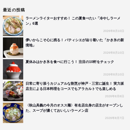
最近の投稿
ラーメンライターおすすめ！ この夏食べたい「冷やしラーメ
ン」6選
2026年8月10日
儚いからこそ心に残る！ パティシエが辿り着いた「かき氷の新
境地」
2026年8月10日
夏休みはかき氷を食べに行こう！ 注目の10軒をチェック
2026年8月10日
日常に寄り添うカジュアルな割烹が神戸・三宮に誕生！ 実力派
店主による日本料理をコースでもアラカルトでも楽しめる
2026年8月8日
〈秋山具義の今月のオスス麺〉有名店出身の店主がオープンし
た、スープが濃くておいしいラーメン店
2026年8月7日