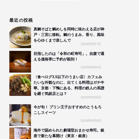
最近の投稿
真鯛そばと鯛めしを同時に味わえる店が神
戸・三宮に移転。鯛のうまみ、香り、風味
を心ゆくまで楽しんで
2026年8月7日
目指したのは「令和の町寿司」。自腹で通
える価格帯に予約が殺到！
2026年8月6日
〈食べログ3.5以下のうまい店〉カフェみ
たいな外観なのに、出てくる料理はガチ中
華。京都・下鴨にある、料理の鉄人の系譜
を継ぐ気鋭店とは？
2026年8月6日
今が旬！ プリン王子おすすめのとうもろ
こしスイーツ
2026年8月6日
海外で認められた劇場型おまかせ寿司。銀
座で新たな幕開け（東京・銀座）