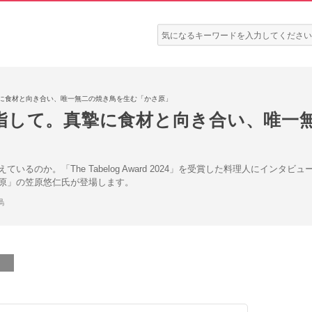
検
索:
に食材と向き合い、唯一無二の焼き鳥を生む「かさ原」
指して。真摯に食材と向き合い、唯一
のか。「The Tabelog Award 2024」を受賞した料理人にインタビュー。今
原」の笠原悠仁氏が登場します。
鳥