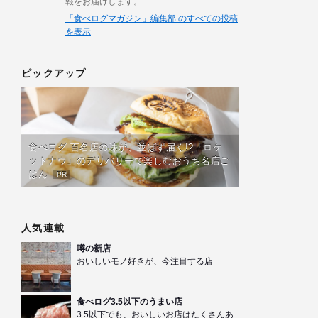
報をお届けします。
「食べログマガジン」編集部 のすべての投稿
を表示
ピックアップ
食べログ 百名店の味が、並ばず届く!?「ロケ
ットナウ」のデリバリーで楽しむおうち名店ご
はん
PR
人気連載
噂の新店
おいしいモノ好きが、今注目する店
食べログ3.5以下のうまい店
3.5以下でも、おいしいお店はたくさんあ