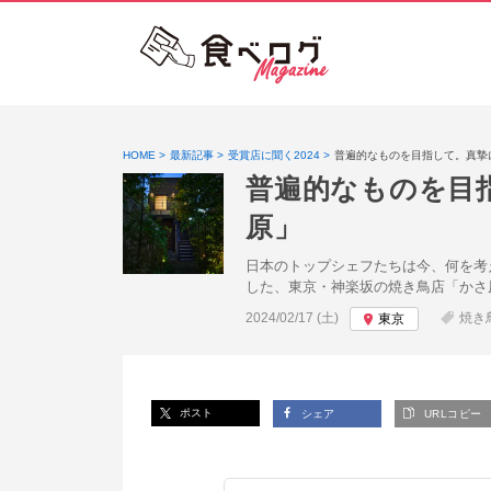
HOME
最新記事
受賞店に聞く2024
普遍的なものを目指して。真摯
普遍的なものを目
原」
日本のトップシェフたちは今、何を考えている
した、東京・神楽坂の焼き鳥店「かさ
投稿日:
2024/02/17 (土)
焼き
東京
ポスト
シェア
URLコピー