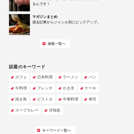
るんです！
マガジンまとめ
過去記事からジャンル別にピックアップ。
連載一覧へ
話題のキーワード
カフェ
日本料理
ラーメン
パン
牛料理
フレンチ
かき氷
ケーキ
焼き鳥
ビストロ
中華料理
寿司
スープカレー
甘味処
キーワード一覧へ