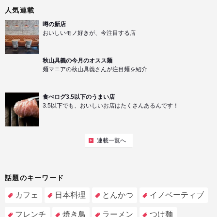
人気連載
噂の新店
おいしいモノ好きが、今注目する店
秋山具義の今月のオスス麺
麺マニアの秋山具義さんが注目麺を紹介
食べログ3.5以下のうまい店
3.5以下でも、おいしいお店はたくさんあるんです！
連載一覧へ
話題のキーワード
カフェ
日本料理
とんかつ
イノベーティブ
フレンチ
焼き鳥
ラーメン
つけ麺