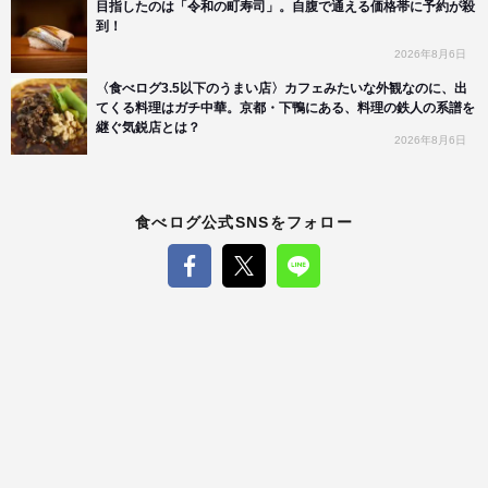
目指したのは「令和の町寿司」。自腹で通える価格帯に予約が殺
到！
2026年8月6日
〈食べログ3.5以下のうまい店〉カフェみたいな外観なのに、出
てくる料理はガチ中華。京都・下鴨にある、料理の鉄人の系譜を
継ぐ気鋭店とは？
2026年8月6日
食べログ公式SNSをフォロー