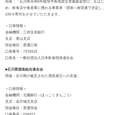
用途：「石川県令和6年能登半島地震災害義援金窓口」をはじ
め、飲食店や食産業に携わる事業者・団体へ食団連で決定し、
100％寄付をさせていただきます。
＜口座情報＞
金融機関：三井住友銀行
支店：青山支店
預金種目：普通口座
口座番号：7376525
口座名：一般社団法人日本飲食団体連合会
■石川県酒造組合連合会
用途：石川県の被災された酒造蔵元への支援。
＜口座情報＞
金融機関：北國銀行（ほっこくぎんこう）
支店：金沢城北支店
預金種目：普通預金
口座番号：036977