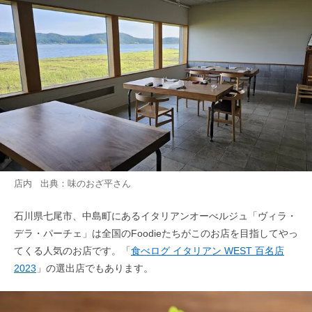
店内 出典：
味のおざ平
さん
石川県七尾市、中島町にあるイタリアンオーべルジュ「ヴィラ・
デラ・パーチェ」は全国のFoodieたちがこのお店を目指してやっ
てくる人気のお店です。「
食べログ イタリアン WEST 百名店
2023
」の選出店でもあります。