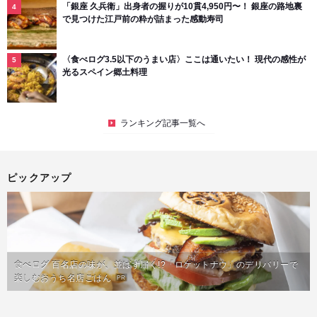
「銀座 久兵衛」出身者の握りが10貫4,950円〜！ 銀座の路地裏
で見つけた江戸前の粋が詰まった感動寿司
〈食べログ3.5以下のうまい店〉ここは通いたい！ 現代の感性が
光るスペイン郷土料理
ランキング記事一覧へ
ピックアップ
食べログ 百名店の味が、並ばず届く!?「ロケットナウ」のデリバリーで
楽しむおうち名店ごはん
PR