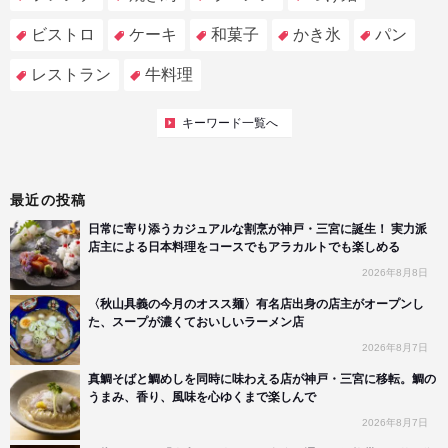
ビストロ
ケーキ
和菓子
かき氷
パン
レストラン
牛料理
キーワード一覧へ
最近の投稿
日常に寄り添うカジュアルな割烹が神戸・三宮に誕生！ 実力派
店主による日本料理をコースでもアラカルトでも楽しめる
2026年8月8日
〈秋山具義の今月のオスス麺〉有名店出身の店主がオープンし
た、スープが濃くておいしいラーメン店
2026年8月7日
真鯛そばと鯛めしを同時に味わえる店が神戸・三宮に移転。鯛の
うまみ、香り、風味を心ゆくまで楽しんで
2026年8月7日