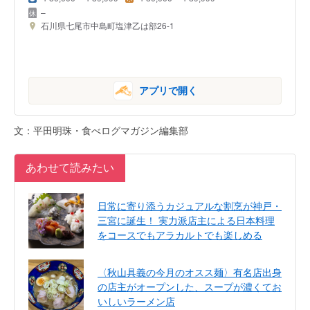
–
石川県七尾市中島町塩津乙は部26-1
アプリで開く
文：平田明珠・食べログマガジン編集部
あわせて読みたい
日常に寄り添うカジュアルな割烹が神戸・
三宮に誕生！ 実力派店主による日本料理
をコースでもアラカルトでも楽しめる
〈秋山具義の今月のオスス麺〉有名店出身
の店主がオープンした、スープが濃くてお
いしいラーメン店