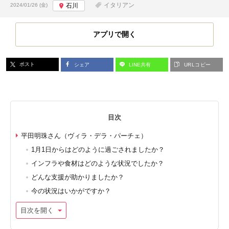
投稿日:
イタリアン
2024/01/26 (金)
石川
アプリで開く
ポスト
シェア
LINE共有
URLコピー
目次
平田明珠さん（ヴィラ・デラ・パーチェ）
1月1日からはどのように過ごされましたか？
インフラや食材はどのような状況でしたか？
どんな支援が助かりましたか？
今の状況はいかがですか？
目次を開く