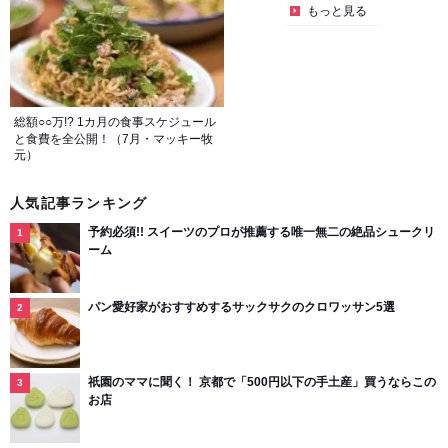
もっと見る
総額○○万!? 1カ月の食事スケジュール
と食費を全公開！（7月・マッキー牧
元）
人気記事ランキング
予約必須!! スイーツのプロが推薦する唯一無二の絶品シュークリ
ーム
パン愛好家がおすすめするサックサクのクロワッサン5選
祇園のママに聞く！ 京都で「500円以下の手土産」買うならこの
お店