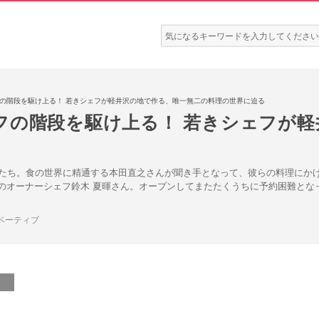
検
索:
の階段を駆け上る！ 若きシェフが軽井沢の地で作る、唯一無二の料理の世界に迫る
フの階段を駆け上る！ 若きシェフが軽
たち。食の世界に精通する本田直之さんが聞き手となって、彼らの料理にかけ
t Naz」のオーナーシェフ鈴木 夏暉さん。オープンしてまたたくうちに予約困
ベーティブ