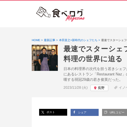
HOME
最新記事
本田直之×新時代のシェフたち
最速でスターシェフ
最速でスターシェ
料理の世界に迫る
日本の料理界の次代を担う若きシェフ
にあるレストラン「Restauran
嘆する弱冠29歳の若き俊英だった。
投稿日:
2023/11/28 (火)
イノ
長野
ポスト
シェア
URLコピー