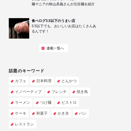
麺マニアの秋山具義さんが注目麺を紹介
食べログ3.5以下のうまい店
3.5以下でも、おいしいお店はたくさんあ
るんです！
連載一覧へ
話題のキーワード
カフェ
日本料理
とんかつ
イノベーティブ
フレンチ
焼き鳥
ラーメン
つけ麺
ビストロ
ケーキ
和菓子
かき氷
パン
レストラン