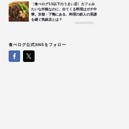
〈食べログ3.5以下のうまい店〉カフェみ
たいな外観なのに、出てくる料理はガチ中
華。京都・下鴨にある、料理の鉄人の系譜
を継ぐ気鋭店とは？
2026年8月6日
食べログ公式SNSをフォロー