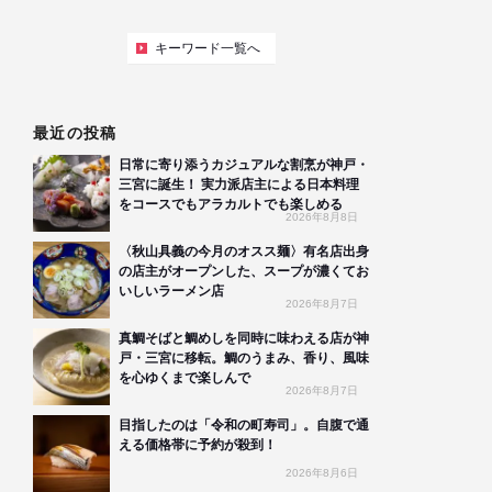
キーワード一覧へ
最近の投稿
日常に寄り添うカジュアルな割烹が神戸・
三宮に誕生！ 実力派店主による日本料理
をコースでもアラカルトでも楽しめる
2026年8月8日
〈秋山具義の今月のオスス麺〉有名店出身
の店主がオープンした、スープが濃くてお
いしいラーメン店
2026年8月7日
真鯛そばと鯛めしを同時に味わえる店が神
戸・三宮に移転。鯛のうまみ、香り、風味
を心ゆくまで楽しんで
2026年8月7日
目指したのは「令和の町寿司」。自腹で通
える価格帯に予約が殺到！
2026年8月6日