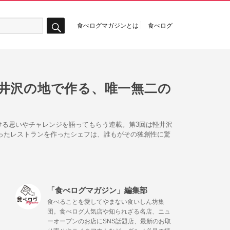
食べログマガジンとは
食べログ
検
索
井沢の地で作る、唯一無二の
る思いやチャレンジを語ってもらう連載。第3回は軽井沢
難となったレストランを作ったシェフは、誰もがその独創性に驚
「食べログマガジン」編集部
食べることを愛してやまない食いしん坊集
団。食べログ人気店や知られざる名店、ニュ
ーオープンのお店にSNS話題店、最新のお取