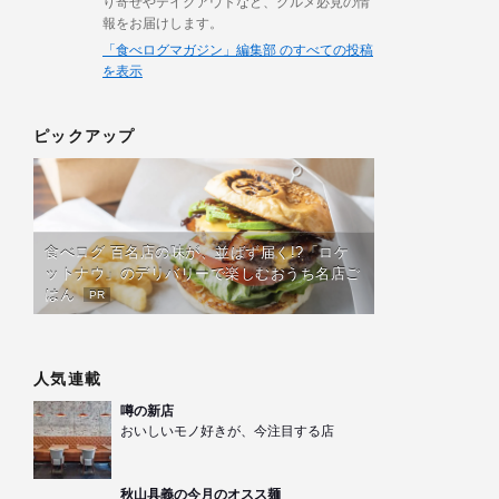
り寄せやテイクアウトなど、グルメ必見の情
報をお届けします。
「食べログマガジン」編集部 のすべての投稿
を表示
ピックアップ
食べログ 百名店の味が、並ばず届く!?「ロケ
ットナウ」のデリバリーで楽しむおうち名店ご
はん
PR
人気連載
噂の新店
おいしいモノ好きが、今注目する店
秋山具義の今月のオスス麺