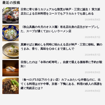
最近の投稿
日常に寄り添うカジュアルな割烹が神戸・三宮に誕生！ 実力派
店主による日本料理をコースでもアラカルトでも楽しめる
2026年8月8日
〈秋山具義の今月のオスス麺〉有名店出身の店主がオープンし
た、スープが濃くておいしいラーメン店
2026年8月7日
真鯛そばと鯛めしを同時に味わえる店が神戸・三宮に移転。鯛の
うまみ、香り、風味を心ゆくまで楽しんで
2026年8月7日
目指したのは「令和の町寿司」。自腹で通える価格帯に予約が殺
到！
2026年8月6日
〈食べログ3.5以下のうまい店〉カフェみたいな外観なのに、出
てくる料理はガチ中華。京都・下鴨にある、料理の鉄人の系譜を
継ぐ気鋭店とは？
2026年8月6日