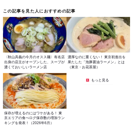
この記事を見た人におすすめの記事
〈秋山具義の今月のオスス麺〉有名店
濃厚なのに重くない！ 東京初進出を
出身の店主がオープンした、スープが
果たした「泡豚醤油ラーメン」とは
濃くておいしいラーメン店
（東京・お花茶屋）
もっと見る
保存が増えるのにはワケがある！ 東
京エリアの食べログ保存数の増加ラン
キングを発表！（2026年6月）