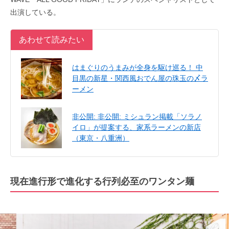
出演している。
あわせて読みたい
はまぐりのうまみが全身を駆け巡る！ 中
目黒の新星・関西風おでん屋の珠玉の〆ラ
ーメン
非公開: 非公開: ミシュラン掲載「ソラノ
イロ」が提案する、家系ラーメンの新店
（東京・八重洲）
現在進行形で進化する行列必至のワンタン麺