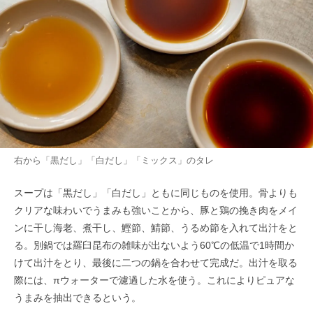
右から「黒だし」「白だし」「ミックス」のタレ
スープは「黒だし」「白だし」ともに同じものを使用。骨よりも
クリアな味わいでうまみも強いことから、豚と鶏の挽き肉をメイ
ンに干し海老、煮干し、鰹節、鯖節、うるめ節を入れて出汁をと
る。別鍋では羅臼昆布の雑味が出ないよう60℃の低温で1時間か
けて出汁をとり、最後に二つの鍋を合わせて完成だ。出汁を取る
際には、πウォーターで濾過した水を使う。これによりピュアな
うまみを抽出できるという。