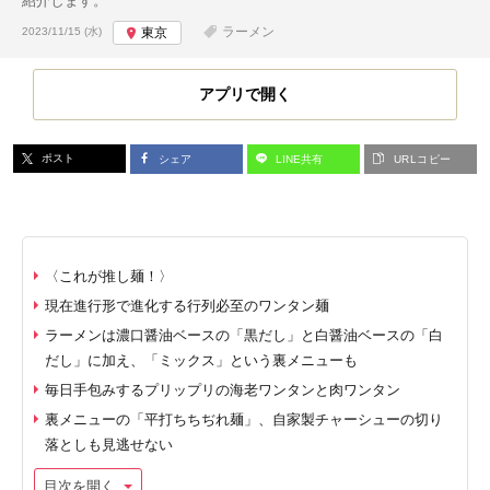
紹介します。
投稿日:
ラーメン
2023/11/15 (水)
東京
アプリで開く
ポスト
シェア
LINE共有
URLコピー
〈これが推し麺！〉
現在進行形で進化する行列必至のワンタン麺
ラーメンは濃口醤油ベースの「黒だし」と白醤油ベースの「白
だし」に加え、「ミックス」という裏メニューも
毎日手包みするプリップリの海老ワンタンと肉ワンタン
裏メニューの「平打ちちぢれ麺」、自家製チャーシューの切り
落としも見逃せない
目次を開く