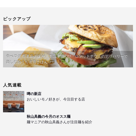
ピックアップ
食べログ 百名店の味が、並ばず届く!?「ロケットナウ」のデリバリーで
楽しむおうち名店ごはん
PR
人気連載
噂の新店
おいしいモノ好きが、今注目する店
秋山具義の今月のオスス麺
麺マニアの秋山具義さんが注目麺を紹介