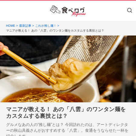
HOME
最新記事
これが推し麺！
マニアが教える！ あの「八雲」のワンタン麺をカスタムする裏技とは？
マニアが教える！ あの「八雲」のワンタン麺を
カスタムする裏技とは？
グルメなあの人の“推し麺”とは？ 今回訪れたのは、アートディレクタ
ーの秋山具義さんがおすすめする「八雲」。食通をうならせた一杯を