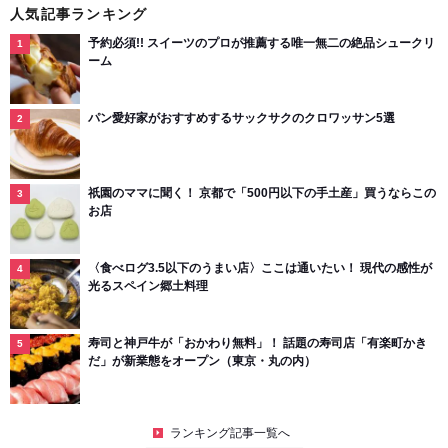
人気記事ランキング
予約必須!! スイーツのプロが推薦する唯一無二の絶品シュークリ
ーム
パン愛好家がおすすめするサックサクのクロワッサン5選
祇園のママに聞く！ 京都で「500円以下の手土産」買うならこの
お店
〈食べログ3.5以下のうまい店〉ここは通いたい！ 現代の感性が
光るスペイン郷土料理
寿司と神戸牛が「おかわり無料」！ 話題の寿司店「有楽町かき
だ」が新業態をオープン（東京・丸の内）
ランキング記事一覧へ