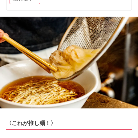
〈これが推し麺！〉