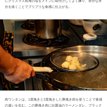
にクリスマス島海の塩をメインに味付けしてよく練り、余分な水
分を抜くことでプリプリな食感に仕上がる。
肉ワンタンは、1度挽きと2度挽きした豚挽き肉を使うことで食感
の違いを生む。この豚挽き肉に白醤油のラーメンダレ、ブラック