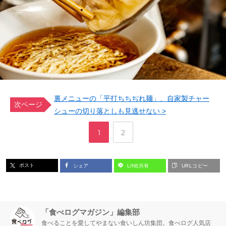
裏メニューの「平打ちちぢれ麺」、自家製チャー
次ページ
シューの切り落としも見逃せない >
,
ペ
ペ
1
2
ー
ー
ポスト
シェア
LINE共有
URLコピー
ジ
ジ
「食べログマガジン」編集部
食べることを愛してやまない食いしん坊集団。食べログ人気店