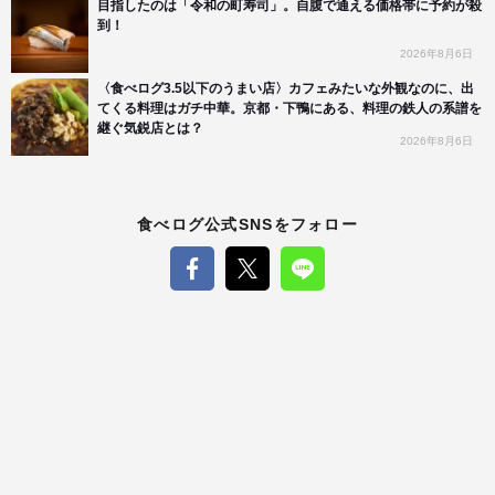
目指したのは「令和の町寿司」。自腹で通える価格帯に予約が殺
到！
2026年8月6日
〈食べログ3.5以下のうまい店〉カフェみたいな外観なのに、出
てくる料理はガチ中華。京都・下鴨にある、料理の鉄人の系譜を
継ぐ気鋭店とは？
2026年8月6日
食べログ公式SNSをフォロー