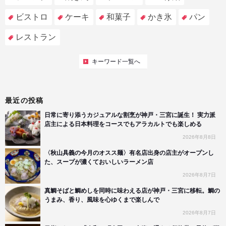
ビストロ
ケーキ
和菓子
かき氷
パン
レストラン
キーワード一覧へ
最近の投稿
日常に寄り添うカジュアルな割烹が神戸・三宮に誕生！ 実力派
店主による日本料理をコースでもアラカルトでも楽しめる
2026年8月8日
〈秋山具義の今月のオスス麺〉有名店出身の店主がオープンし
た、スープが濃くておいしいラーメン店
2026年8月7日
真鯛そばと鯛めしを同時に味わえる店が神戸・三宮に移転。鯛の
うまみ、香り、風味を心ゆくまで楽しんで
2026年8月7日