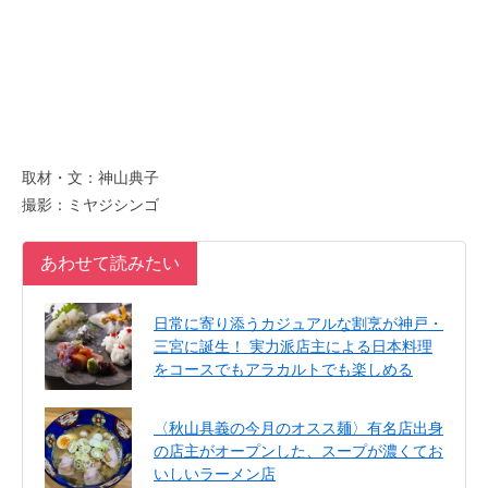
取材・文：神山典子
撮影：ミヤジシンゴ
あわせて読みたい
日常に寄り添うカジュアルな割烹が神戸・
三宮に誕生！ 実力派店主による日本料理
をコースでもアラカルトでも楽しめる
〈秋山具義の今月のオスス麺〉有名店出身
の店主がオープンした、スープが濃くてお
いしいラーメン店