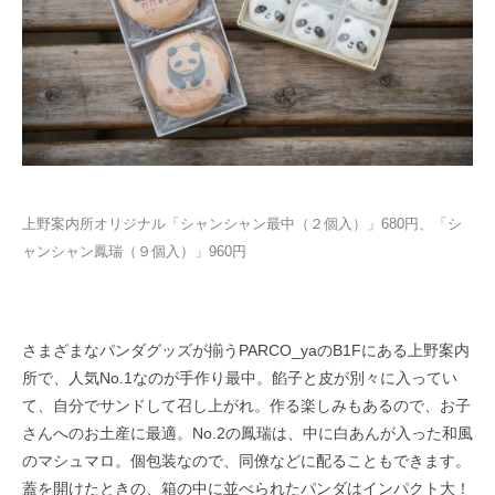
上野案内所オリジナル「シャンシャン最中（２個入）」680円、「シ
ャンシャン鳳瑞（９個入）」960円
さまざまなパンダグッズが揃うPARCO_yaのB1Fにある上野案内
所で、人気No.1なのが手作り最中。餡子と皮が別々に入ってい
て、自分でサンドして召し上がれ。作る楽しみもあるので、お子
さんへのお土産に最適。No.2の鳳瑞は、中に白あんが入った和風
のマシュマロ。個包装なので、同僚などに配ることもできます。
蓋を開けたときの、箱の中に並べられたパンダはインパクト大！