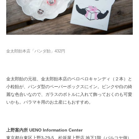
金太郎飴本店「パンダ飴」432円
金太郎飴の元祖、金太郎飴本店のペロペロキャンディ（２本）と
小粒飴が、パンダ型のペーパーボックスにイン。ピンクや白の綺
麗な色合いなので、ガラスのボトルに入れて飾っておくのも可愛
いかも。バラマキ用のお土産にもおすすめ。
上野案内所 UENO Information Center
東京都台東区上野3-29-5 松坂屋上野店 地下1階（パルコヤ側）