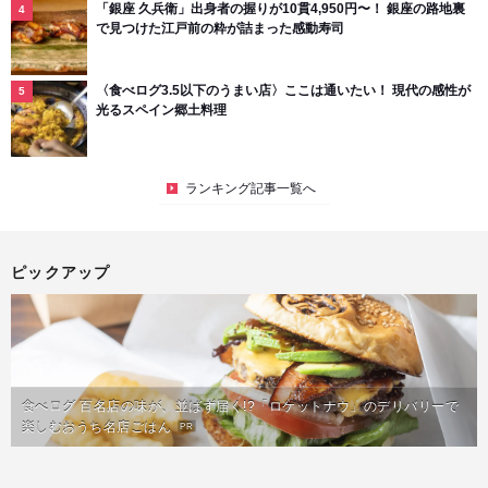
「銀座 久兵衛」出身者の握りが10貫4,950円〜！ 銀座の路地裏
で見つけた江戸前の粋が詰まった感動寿司
〈食べログ3.5以下のうまい店〉ここは通いたい！ 現代の感性が
光るスペイン郷土料理
ランキング記事一覧へ
ピックアップ
食べログ 百名店の味が、並ばず届く!?「ロケットナウ」のデリバリーで
楽しむおうち名店ごはん
PR