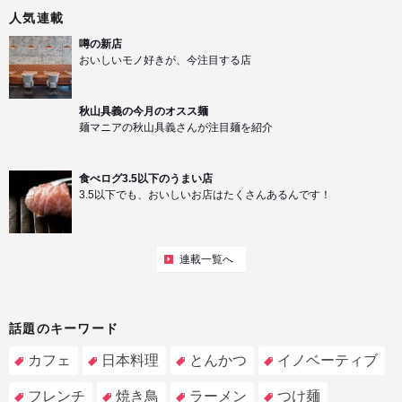
人気連載
噂の新店
おいしいモノ好きが、今注目する店
秋山具義の今月のオスス麺
麺マニアの秋山具義さんが注目麺を紹介
食べログ3.5以下のうまい店
3.5以下でも、おいしいお店はたくさんあるんです！
連載一覧へ
話題のキーワード
カフェ
日本料理
とんかつ
イノベーティブ
フレンチ
焼き鳥
ラーメン
つけ麺