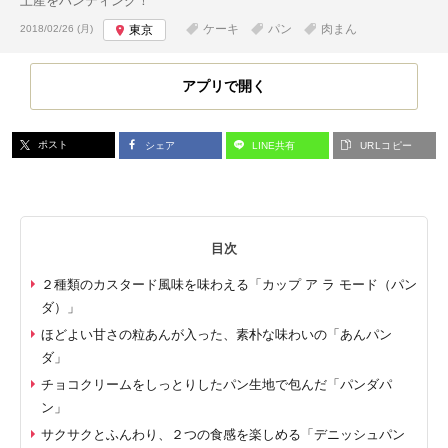
土産をハンティング！
投稿日:
ケーキ
パン
肉まん
2018/02/26 (月)
東京
アプリで開く
ポスト
シェア
LINE共有
URLコピー
目次
２種類のカスタード風味を味わえる「カップ ア ラ モード（パン
ダ）」
ほどよい甘さの粒あんが入った、素朴な味わいの「あんパン
ダ」
チョコクリームをしっとりしたパン生地で包んだ「パンダパ
ン」
サクサクとふんわり、２つの食感を楽しめる「デニッシュパン