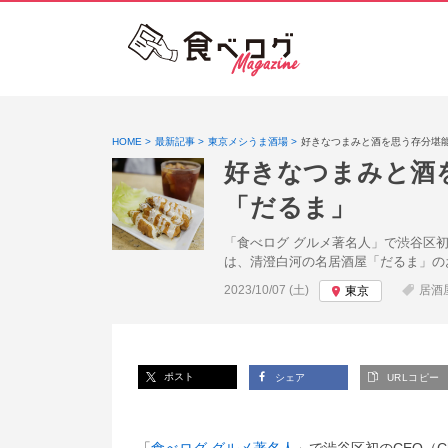
HOME
最新記事
東京メシうま酒場
好きなつまみと酒を思う存分堪
好きなつまみと酒
「だるま」
「食べログ グルメ著名人」で渋谷区初のC
は、清澄白河の名居酒屋「だるま」の
投稿日:
2023/10/07 (土)
居酒
東京
ポスト
シェア
URLコピー