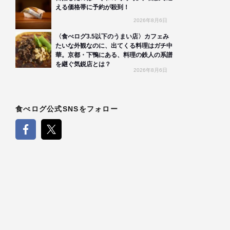
える価格帯に予約が殺到！
2026年8月6日
〈食べログ3.5以下のうまい店〉カフェみ
たいな外観なのに、出てくる料理はガチ中
華。京都・下鴨にある、料理の鉄人の系譜
を継ぐ気鋭店とは？
2026年8月6日
食べログ公式SNSをフォロー