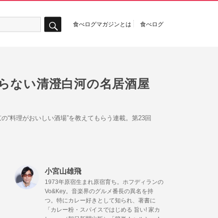
食べログマガジンとは
食べログ
検
索
らない清澄白河の名居酒屋
、東京の“料理がおいしい酒場”を教えてもらう連載。第23回
小宮山雄飛
1973年原宿生まれ原宿育ち。ホフディランの
Vo&Key。音楽界のグルメ番長の異名を持
つ。特にカレー好きとして知られ、著書に
「カレー粉・スパイスではじめる 旨い! 家カ