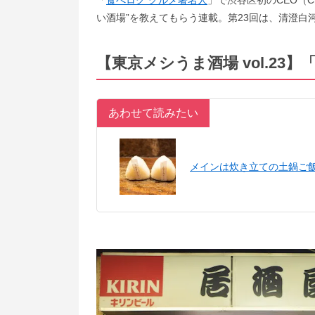
「
食べログ グルメ著名人
」で渋谷区初のCEO（Ch
い酒場”を教えてもらう連載。第23回は、清澄
【東京メシうま酒場 vol.23
あわせて読みたい
メインは炊き立ての土鍋ご飯