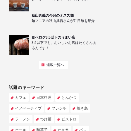
秋山具義の今月のオスス麺
麺マニアの秋山具義さんが注目麺を紹介
食べログ3.5以下のうまい店
3.5以下でも、おいしいお店はたくさんあ
るんです！
連載一覧へ
話題のキーワード
カフェ
日本料理
とんかつ
イノベーティブ
フレンチ
焼き鳥
ラーメン
つけ麺
ビストロ
ケーキ
和菓子
かき氷
パン