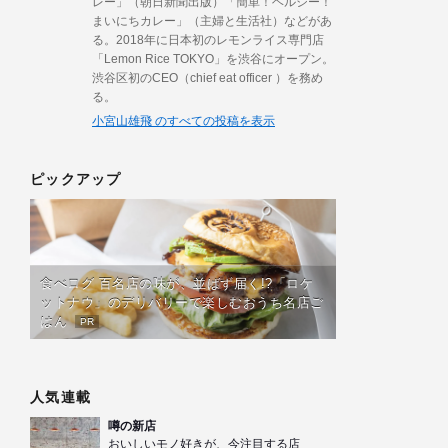
レー」（朝日新聞出版）「簡単！ヘルシー！
まいにちカレー」（主婦と生活社）などがあ
る。2018年に日本初のレモンライス専門店
「Lemon Rice TOKYO」を渋谷にオープン。
渋谷区初のCEO（chief eat officer ）を務め
る。
小宮山雄飛 のすべての投稿を表示
ピックアップ
食べログ 百名店の味が、並ばず届く!?「ロケ
ットナウ」のデリバリーで楽しむおうち名店ご
はん
PR
人気連載
噂の新店
おいしいモノ好きが、今注目する店