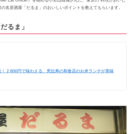
ief Eat Officer）を務める小宮山雄飛さんに、東京の“料理がおいし
白河の名居酒屋「だるま」のおいしいポイントを教えてもらいます。
】「だるま」
！ 2,800円で味わえる、恵比寿の和食店のお米ランチが美味