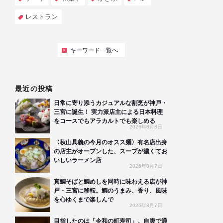
レストラン
キーワード一覧へ
最近の投稿
日常に寄り添うカジュアルな割烹が神戸・
三宮に誕生！ 実力派店主による日本料理
をコースでもアラカルトでも楽しめる
2026年8月8日
〈秋山具義の今月のオスス麺〉有名店出身
の店主がオープンした、スープが濃くてお
いしいラーメン店
2026年8月7日
真鯛そばと鯛めしを同時に味わえる店が神
戸・三宮に移転。鯛のうまみ、香り、風味
を心ゆくまで楽しんで
2026年8月7日
目指したのは「令和の町寿司」。自腹で通