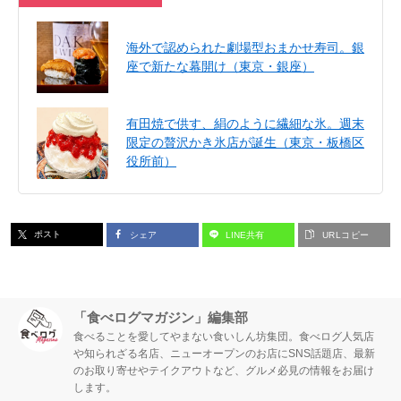
海外で認められた劇場型おまかせ寿司。銀
座で新たな幕開け（東京・銀座）
有田焼で供す、絹のように繊細な氷。週末
限定の贅沢かき氷店が誕生（東京・板橋区
役所前）
ポスト
シェア
LINE共有
URLコピー
「食べログマガジン」編集部
食べることを愛してやまない食いしん坊集団。食べログ人気店
や知られざる名店、ニューオープンのお店にSNS話題店、最新
のお取り寄せやテイクアウトなど、グルメ必見の情報をお届け
します。