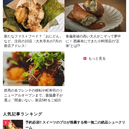
新たなファストフード？「おにどん」
食偏差値の高い大人がこぞって夢中
など、注目の10店〈大木淳夫の7月の
に！ 西麻布にできた小料理店の“正
新店アドレス〉
体”とは!?
もっと見る
群馬の名フレンチの移転や町寿司のリ
ニューアルオープンまで。森脇慶子が
選ぶ「間違いない」新店5軒をご紹介
人気記事ランキング
予約必須!! スイーツのプロが推薦する唯一無二の絶品シュークリ
ーム