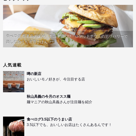
食べログ 百名店の味が、並ばず届く!?「ロケットナウ」のデリバリーで
楽しむおうち名店ごはん
PR
人気連載
噂の新店
おいしいモノ好きが、今注目する店
秋山具義の今月のオスス麺
麺マニアの秋山具義さんが注目麺を紹介
食べログ3.5以下のうまい店
3.5以下でも、おいしいお店はたくさんあるんです！