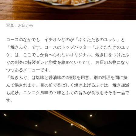
写真：お店から
コースのなかでも、イチオシなのが「ふぐたたきのユッケ」と
「焼きふぐ」です。コースのトップバッター「ふぐたたきのユッ
ケ」は、ここでしか食べられないオリジナル。焼き目をつけたふ
ぐの刺身に特製ダレと卵黄を絡めていただく、お店の名物になり
つつあるメニューです。
「焼きふぐ」は塩味と醤油味の2種類を用意。別の料理を間に挟
んで供されます。目の前で香ばしく焼き上げるふぐは、焼き加減
も絶妙。ニンニク風味の下味とふぐの旨みが食欲をそそる一品で
す。