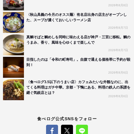
2026年8月8日
〈秋山具義の今月のオスス麺〉有名店出身の店主がオープンし
た、スープが濃くておいしいラーメン店
2026年8月7日
真鯛そばと鯛めしを同時に味わえる店が神戸・三宮に移転。鯛の
うまみ、香り、風味を心ゆくまで楽しんで
2026年8月7日
目指したのは「令和の町寿司」。自腹で通える価格帯に予約が殺
到！
2026年8月6日
〈食べログ3.5以下のうまい店〉カフェみたいな外観なのに、出
てくる料理はガチ中華。京都・下鴨にある、料理の鉄人の系譜を
継ぐ気鋭店とは？
2026年8月6日
食べログ公式SNSをフォロー