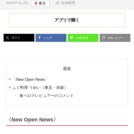
投稿日:
日本料理
2023/07/31 (月)
東京
アプリで開く
ポスト
シェア
LINE共有
URLコピー
目次
〈New Open News〉
ふぐ料理 うめい（東京・赤坂）
食べログレビュアーのコメント
〈New Open News〉