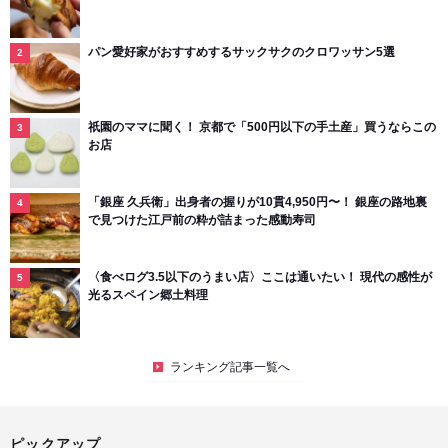
パン愛好家がおすすめするサックサクのクロワッサン5選
祇園のママに聞く！ 京都で「500円以下の手土産」買うならこの
お店
「銀座 久兵衛」出身者の握りが10貫4,950円〜！ 銀座の路地裏
で見つけた江戸前の粋が詰まった感動寿司
〈食べログ3.5以下のうまい店〉ここは通いたい！ 現代の感性が
光るスペイン郷土料理
ランキング記事一覧へ
ピックアップ