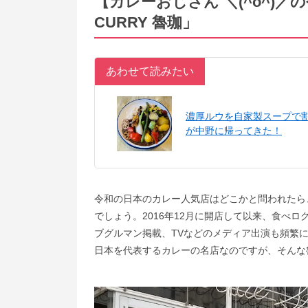
【カレーおじさん ＼(^o^)／
CURRY 魯珈」
あわせて読みたい
濃厚ルウを自家製スープで
が中野に帰ってきた！
令和の日本のカレー人気店はどこかと問われたら、多
でしょう。2016年12月に開店して以来、食べ
ブグルマン掲載、TVなどのメディア出演も頻繁
日本を代表するカレーの名店なのですが、そんな魯