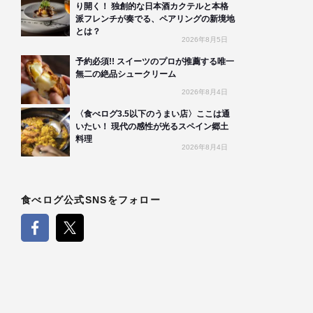
り開く！ 独創的な日本酒カクテルと本格
派フレンチが奏でる、ペアリングの新境地
とは？
2026年8月5日
予約必須!! スイーツのプロが推薦する唯一
無二の絶品シュークリーム
2026年8月4日
〈食べログ3.5以下のうまい店〉ここは通
いたい！ 現代の感性が光るスペイン郷土
料理
2026年8月4日
食べログ公式SNSをフォロー