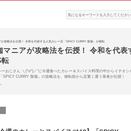
検
索:
攻略法を伝授！ 令和を代表する人気カレー店「SPICY CURRY 魯珈」が移転
マニアが攻略法を伝授！ 令和を代表す
移転
レーおじさん ＼(^o^)／”に今週食べたカレー＆スパイス料理の中からイチ
SPICY CURRY 魯珈」の攻略法を、移転前から足繁く通う筆者が伝授！
ー