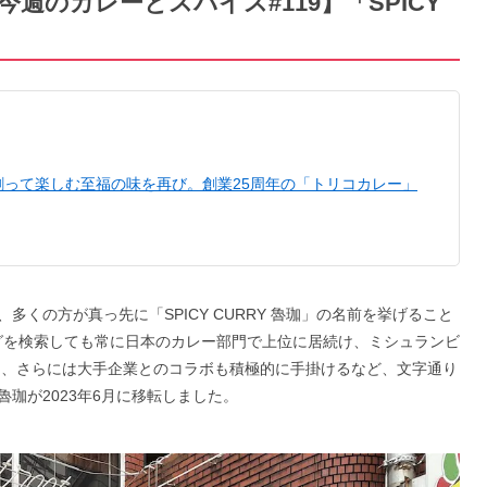
の今週のカレーとスパイス#119】「SPICY
割って楽しむ至福の味を再び。創業25周年の「トリコカレー」
くの方が真っ先に「SPICY CURRY 魯珈」の名前を挙げること
ログを検索しても常に日本のカレー部門で上位に居続け、ミシュランビ
に、さらには大手企業とのコラボも積極的に手掛けるなど、文字通り
珈が2023年6月に移転しました。