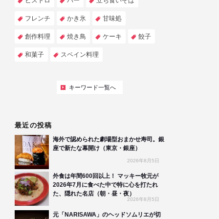
ビストロ
バー
立ち食いそば
フレンチ
かき氷
甘味処
創作料理
焼き鳥
ケーキ
餃子
和菓子
スペイン料理
キーワード一覧へ
最近の投稿
海外で認められた劇場型おまかせ寿司。銀
座で新たな幕開け（東京・銀座）
2026年8月5日
外食は年間600回以上！ マッキー牧元が
2026年7月に食べた中で特に心を打たれ
た、隠れた名店（朝・昼・夜）
2026年8月5日
元「NARISAWA」のヘッドソムリエが切