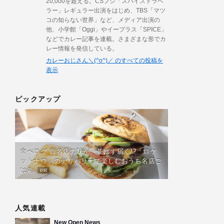
20,000を超える。CSフジ「スパイストラベ
ラー」レギュラー出演をはじめ、TBS「マツ
コの知らない世界」など、メディア出演の
他、小学館「Oggi」やイープラス「SPICE」
などでカレー記事を連載。さまざまな形でカ
レー情報を発信している。
カレーおじさん＼(^o^)／ のすべての投稿を
表示
ピックアップ
食べログ 百名店の味が、並ばず届く!?「ロケ
ットナウ」のデリバリーで楽しむおうち名店ご
はん
PR
人気連載
New Open News