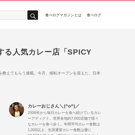
食べログマガジンとは
食べログ
検
索
る人気カレー店「SPICY
オシを教えてもらう連載。今月、移転オープンを迎えた、日本
カレーおじさん＼(^o^)／
2006年から毎日カレーを食べ続けているカレ
ーアディクト。世界各地約7,000店舗で様々
なカレーを食べ歩く。年間平均カレー食数は
1,000以上、生涯通算カレー食数は優に