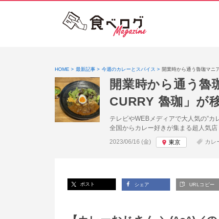
HOME
最新記事
今週のカレーとスパイス
開業時から通う魯珈マニアが
開業時から通う魯珈
CURRY 魯珈」が
テレビやWEBメディアで大人気の“カ
全国からカレー好きが集まる超人気店「
投稿日:
2023/06/16 (金)
カレ
東京
ポスト
シェア
URLコピー