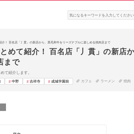
検
索:
紹介！ 百名店「丿貫」の新店から、黒毛和牛をリーズナブルに楽しめる焼肉店まで
まとめて紹介！ 百名店「丿貫」の新店
店まで
まとめて紹介します。
カフェ
ラーメン
焼肉
前
中野
吉祥寺
成城学園前