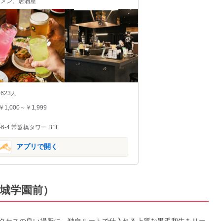
 ラーメン、居酒屋
623
人
￥1,000～￥1,999
-4 常盤橋タワー B1F
アプリで開く
成城学園前）
うアクセスの良い場所に、独自ルートで仕入れる上質な黒毛和牛をリー