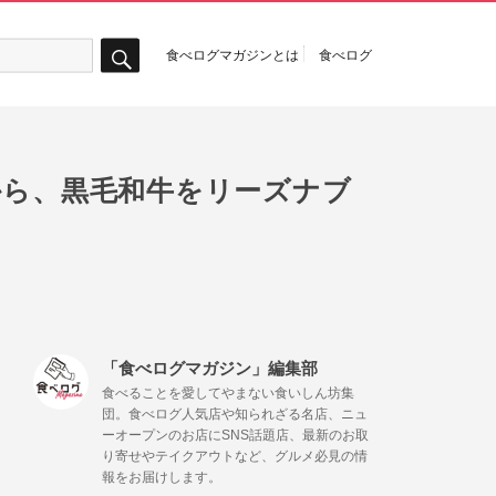
食べログマガジンとは
食べログ
検
索
から、黒毛和牛をリーズナブ
「食べログマガジン」編集部
食べることを愛してやまない食いしん坊集
団。食べログ人気店や知られざる名店、ニュ
ーオープンのお店にSNS話題店、最新のお取
り寄せやテイクアウトなど、グルメ必見の情
報をお届けします。