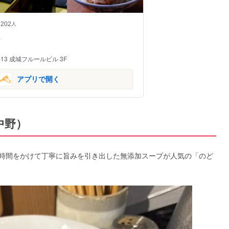
202
人
-
13 成城フルールビル 3F
アプリで開く
中野）
に、時間をかけて丁寧に旨みを引き出した無添加スープが人気の「のど