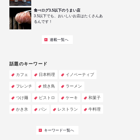
食べログ3.5以下のうまい店
3.5以下でも、おいしいお店はたくさんあ
るんです！
連載一覧へ
話題のキーワード
カフェ
日本料理
イノベーティブ
フレンチ
焼き鳥
ラーメン
つけ麺
ビストロ
ケーキ
和菓子
かき氷
パン
レストラン
牛料理
キーワード一覧へ