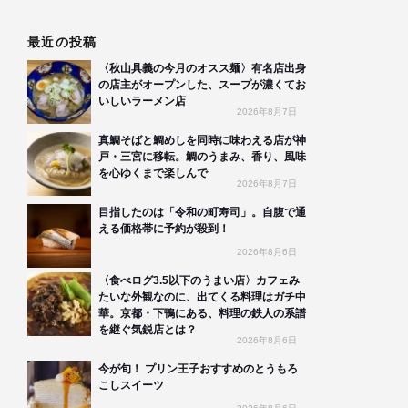
最近の投稿
〈秋山具義の今月のオスス麺〉有名店出身
の店主がオープンした、スープが濃くてお
いしいラーメン店
2026年8月7日
真鯛そばと鯛めしを同時に味わえる店が神
戸・三宮に移転。鯛のうまみ、香り、風味
を心ゆくまで楽しんで
2026年8月7日
目指したのは「令和の町寿司」。自腹で通
える価格帯に予約が殺到！
2026年8月6日
〈食べログ3.5以下のうまい店〉カフェみ
たいな外観なのに、出てくる料理はガチ中
華。京都・下鴨にある、料理の鉄人の系譜
を継ぐ気鋭店とは？
2026年8月6日
今が旬！ プリン王子おすすめのとうもろ
こしスイーツ