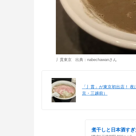
丿貫東京 出典：
nabechawan
さん
「丿貫」が東京初出店！ 
京・三越前）
煮干しと日本酒すぎ