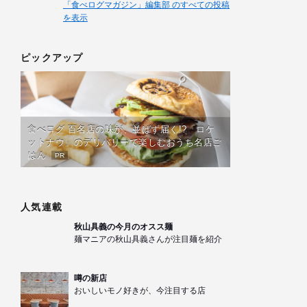
「食べログマガジン」編集部 のすべての投稿
を表示
ピックアップ
食べログ 百名店の味が、並ばず届く!?「ロケ
ットナウ」のデリバリーで楽しむおうち名店ご
はん
PR
人気連載
秋山具義の今月のオスス麺
麺マニアの秋山具義さんが注目麺を紹介
噂の新店
おいしいモノ好きが、今注目する店