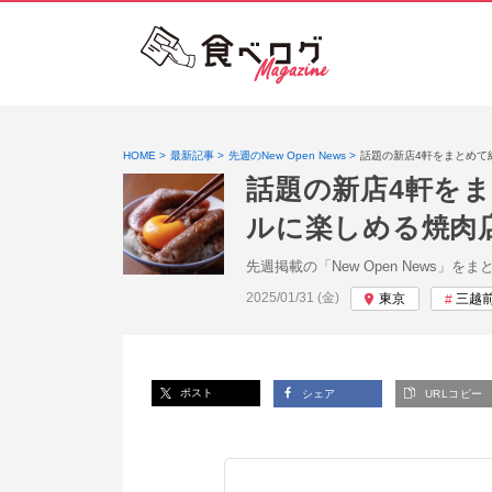
HOME
最新記事
先週のNew Open News
話題の新店4軒をまとめて
話題の新店4軒を
ルに楽しめる焼肉
先週掲載の「New Open News」を
投稿日:
2025/01/31 (金)
東京
三越
ポスト
シェア
URLコピー