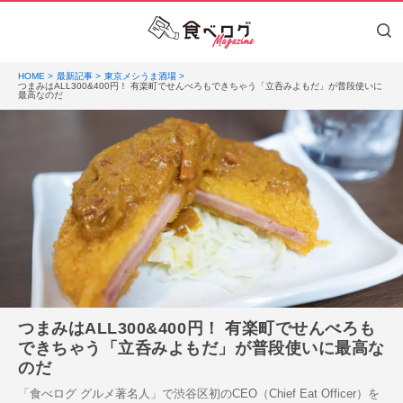
HOME
最新記事
東京メシうま酒場
つまみはALL300&400円！ 有楽町でせんべろもできちゃう「立呑みよもだ」が普段使いに
最高なのだ
つまみはALL300&400円！ 有楽町でせんべろも
できちゃう「立呑みよもだ」が普段使いに最高な
のだ
「食べログ グルメ著名人」で渋谷区初のCEO（Chief Eat Officer）を