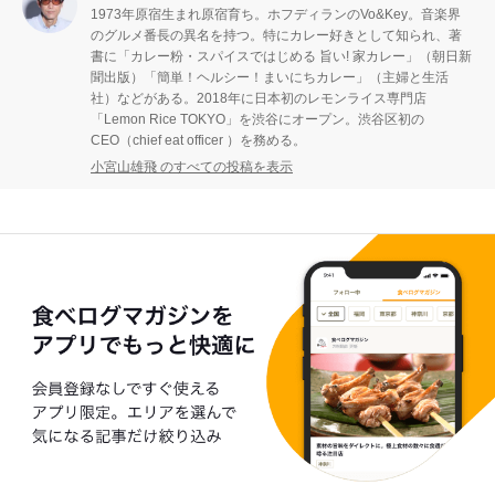
1973年原宿生まれ原宿育ち。ホフディランのVo&Key。音楽界
のグルメ番長の異名を持つ。特にカレー好きとして知られ、著
書に「カレー粉・スパイスではじめる 旨い! 家カレー」（朝日新
聞出版）「簡単！ヘルシー！まいにちカレー」（主婦と生活
社）などがある。2018年に日本初のレモンライス専門店
「Lemon Rice TOKYO」を渋谷にオープン。渋谷区初の
CEO（chief eat officer ）を務める。
小宮山雄飛 のすべての投稿を表示