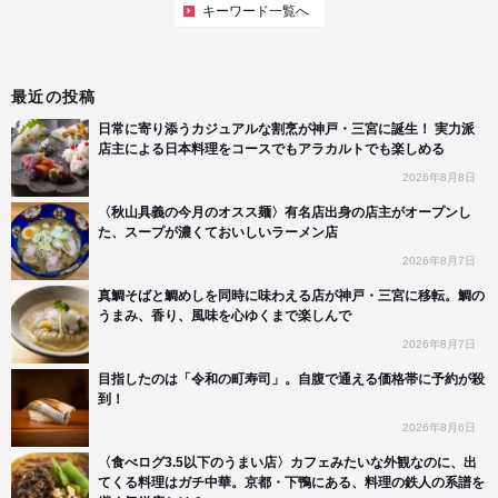
キーワード一覧へ
最近の投稿
日常に寄り添うカジュアルな割烹が神戸・三宮に誕生！ 実力派
店主による日本料理をコースでもアラカルトでも楽しめる
2026年8月8日
〈秋山具義の今月のオスス麺〉有名店出身の店主がオープンし
た、スープが濃くておいしいラーメン店
2026年8月7日
真鯛そばと鯛めしを同時に味わえる店が神戸・三宮に移転。鯛の
うまみ、香り、風味を心ゆくまで楽しんで
2026年8月7日
目指したのは「令和の町寿司」。自腹で通える価格帯に予約が殺
到！
2026年8月6日
〈食べログ3.5以下のうまい店〉カフェみたいな外観なのに、出
てくる料理はガチ中華。京都・下鴨にある、料理の鉄人の系譜を