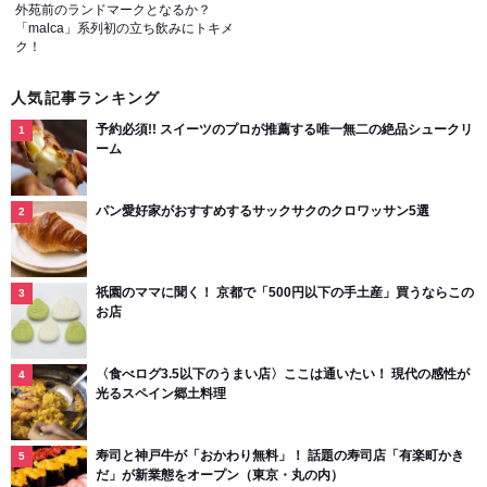
外苑前のランドマークとなるか？
「malca」系列初の立ち飲みにトキメ
ク！
人気記事ランキング
予約必須!! スイーツのプロが推薦する唯一無二の絶品シュークリ
ーム
パン愛好家がおすすめするサックサクのクロワッサン5選
祇園のママに聞く！ 京都で「500円以下の手土産」買うならこの
お店
〈食べログ3.5以下のうまい店〉ここは通いたい！ 現代の感性が
光るスペイン郷土料理
寿司と神戸牛が「おかわり無料」！ 話題の寿司店「有楽町かき
だ」が新業態をオープン（東京・丸の内）