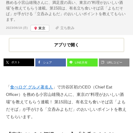
務める小宮山雄飛さんに、満足度の高い、東京の“料理がおいしい酒
場”を教えてもらう連載。第15回は、有名立ち食いそば店「よもだそ
ば」が手がける「立呑みよもだ」のおいしいポイントを教えてもらい
ます。
投稿日:
立ち飲み
2023/06/19 (月)
東京
アプリで開く
ポスト
シェア
LINE共有
URLコピー
「
食べログ グルメ著名人
」で渋谷区初のCEO（Chief Eat
Officer）を務める小宮山雄飛さんに、東京の“料理がおいしい酒
場”を教えてもらう連載！ 第15回は、有名立ち食いそば店「よも
だそば」が手がける「立呑みよもだ」のおいしいポイントを教え
てもらいます。