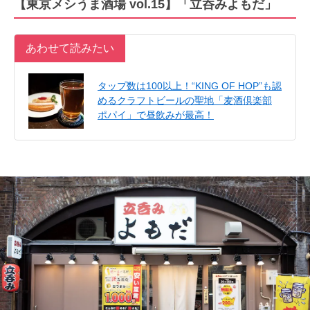
【東京メシうま酒場 vol.15】「立呑みよもだ」
あわせて読みたい
タップ数は100以上！“KING OF HOP”も認
めるクラフトビールの聖地「麦酒倶楽部
ポパイ」で昼飲みが最高！