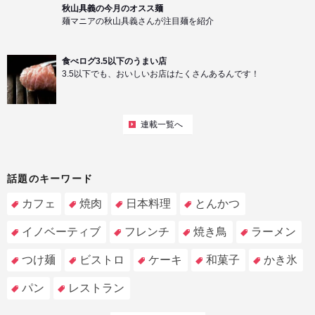
秋山具義の今月のオスス麺
麺マニアの秋山具義さんが注目麺を紹介
食べログ3.5以下のうまい店
3.5以下でも、おいしいお店はたくさんあるんです！
連載一覧へ
話題のキーワード
カフェ
焼肉
日本料理
とんかつ
イノベーティブ
フレンチ
焼き鳥
ラーメン
つけ麺
ビストロ
ケーキ
和菓子
かき氷
パン
レストラン