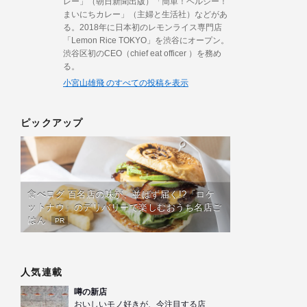
レー」（朝日新聞出版）「簡単！ヘルシー！
まいにちカレー」（主婦と生活社）などがあ
る。2018年に日本初のレモンライス専門店
「Lemon Rice TOKYO」を渋谷にオープン。
渋谷区初のCEO（chief eat officer ）を務め
る。
小宮山雄飛 のすべての投稿を表示
ピックアップ
食べログ 百名店の味が、並ばず届く!?「ロケ
ットナウ」のデリバリーで楽しむおうち名店ご
はん
PR
人気連載
噂の新店
おいしいモノ好きが、今注目する店