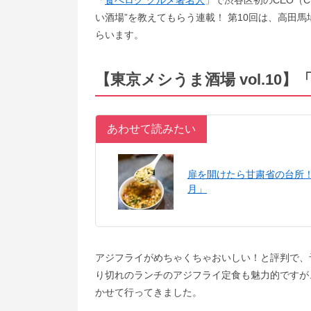
「
食べログ グルメ著名人
」で渋谷区初のCEO（Ch
い酒場”を教えてもらう連載！ 第10回は、高田
らいます。
【東京メシうま酒場 vol.10】
あわせて読みたい
扉を開けたら甘粛省の台所
月」
アジフライがめちゃくちゃおいしい！と評判で、予
り切れのランチのアジフライ定食も魅力的ですが
かせて行ってきました。