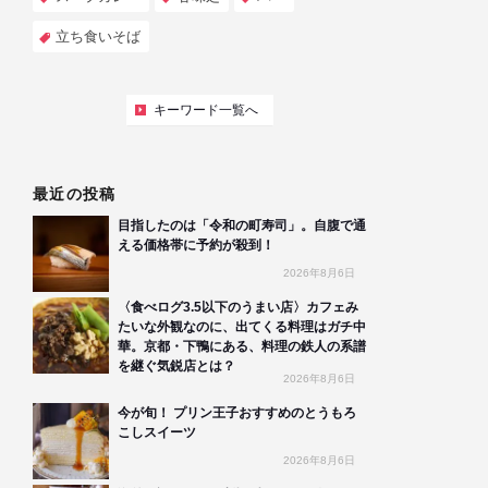
立ち食いそば
キーワード一覧へ
最近の投稿
目指したのは「令和の町寿司」。自腹で通
える価格帯に予約が殺到！
2026年8月6日
〈食べログ3.5以下のうまい店〉カフェみ
たいな外観なのに、出てくる料理はガチ中
華。京都・下鴨にある、料理の鉄人の系譜
を継ぐ気鋭店とは？
2026年8月6日
今が旬！ プリン王子おすすめのとうもろ
こしスイーツ
2026年8月6日