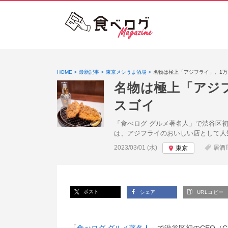
HOME
最新記事
東京メシうま酒場
名物は極上「アジフライ」。1万
名物は極上「アジ
スゴイ
「食べログ グルメ著名人」で渋谷区初のC
は、アジフライのおいしい店として人
投稿日:
2023/03/01 (水)
居酒
東京
ポスト
シェア
URLコピー