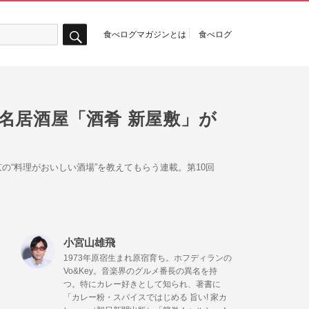
食べログマガジンとは
食べログ
検
索
名居酒屋「酒肴 新屋敷」が
、東京の“料理がおいしい酒場”を教えてもらう連載。第10回
小宮山雄飛
1973年原宿生まれ原宿育ち。ホフディランの
Vo&Key。音楽界のグルメ番長の異名を持
つ。特にカレー好きとして知られ、著書に
「カレー粉・スパイスではじめる 旨い! 家カ