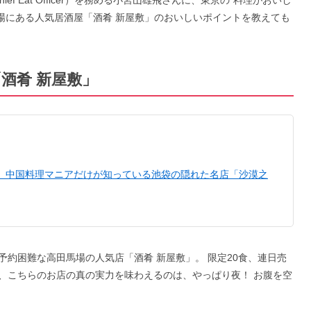
ief Eat Officer）を務める小宮山雄飛さんに、東京の“料理がおいし
馬場にある人気居酒屋「酒肴 新屋敷」のおいしいポイントを教えても
「酒肴 新屋敷」
！ 中国料理マニアだけが知っている池袋の隠れた名店「沙漠之
約困難な高田馬場の人気店「酒肴 新屋敷」。 限定20食、連日売
、こちらのお店の真の実力を味わえるのは、やっぱり夜！ お腹を空