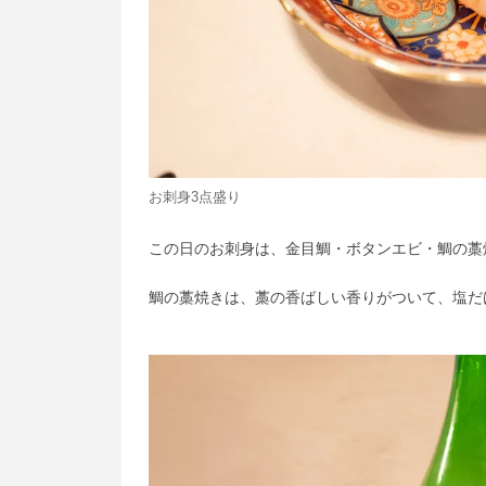
お刺身3点盛り
この日のお刺身は、金目鯛・ボタンエビ・鯛の藁
鯛の藁焼きは、藁の香ばしい香りがついて、塩だ