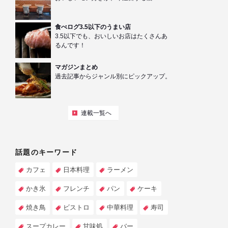
食べログ3.5以下のうまい店
3.5以下でも、おいしいお店はたくさんあ
るんです！
マガジンまとめ
過去記事からジャンル別にピックアップ。
連載一覧へ
話題のキーワード
カフェ
日本料理
ラーメン
かき氷
フレンチ
パン
ケーキ
焼き鳥
ビストロ
中華料理
寿司
スープカレー
甘味処
バー