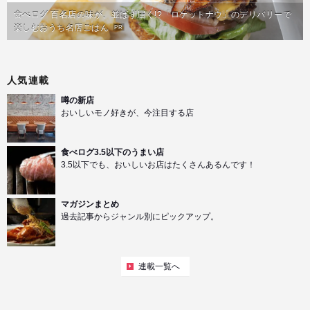
食べログ 百名店の味が、並ばず届く!?「ロケットナウ」のデリバリーで
楽しむおうち名店ごはん
PR
人気連載
噂の新店
おいしいモノ好きが、今注目する店
食べログ3.5以下のうまい店
3.5以下でも、おいしいお店はたくさんあるんです！
マガジンまとめ
過去記事からジャンル別にピックアップ。
連載一覧へ