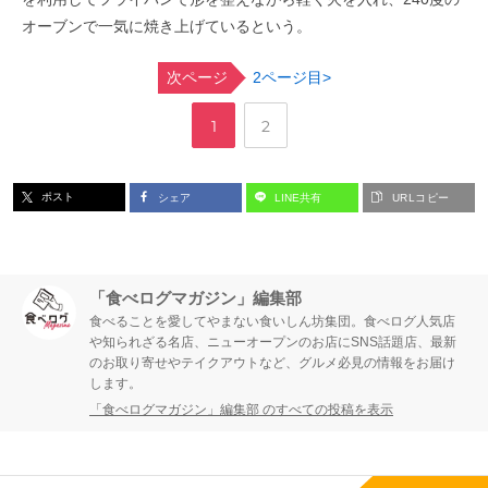
オーブンで一気に焼き上げているという。
次ページ
2ページ目>
,
ペ
ペ
1
2
ー
ー
ポスト
シェア
LINE共有
URLコピー
ジ
ジ
「食べログマガジン」編集部
食べることを愛してやまない食いしん坊集団。食べログ人気店
や知られざる名店、ニューオープンのお店にSNS話題店、最新
のお取り寄せやテイクアウトなど、グルメ必見の情報をお届け
します。
「食べログマガジン」編集部 のすべての投稿を表示