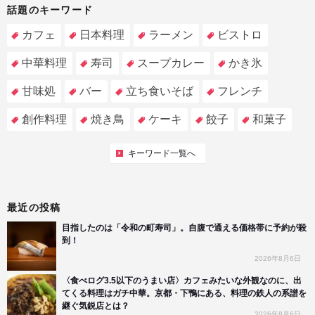
話題のキーワード
カフェ
日本料理
ラーメン
ビストロ
中華料理
寿司
スープカレー
かき氷
甘味処
バー
立ち食いそば
フレンチ
創作料理
焼き鳥
ケーキ
餃子
和菓子
キーワード一覧へ
最近の投稿
目指したのは「令和の町寿司」。自腹で通える価格帯に予約が殺
到！
2026年8月6日
〈食べログ3.5以下のうまい店〉カフェみたいな外観なのに、出
てくる料理はガチ中華。京都・下鴨にある、料理の鉄人の系譜を
継ぐ気鋭店とは？
2026年8月6日