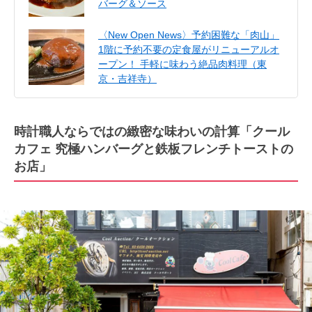
バーグ＆ソース
〈New Open News〉予約困難な「肉山」
1階に予約不要の定食屋がリニューアルオ
ープン！ 手軽に味わう絶品肉料理（東
京・吉祥寺）
時計職人ならではの緻密な味わいの計算「クール
カフェ 究極ハンバーグと鉄板フレンチトーストの
お店」