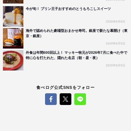
今が旬！ プリン王子おすすめのとうもろこしスイーツ
2026年8月6日
海外で認められた劇場型おまかせ寿司。銀座で新たな幕開け（東
京・銀座）
2026年8月5日
外食は年間600回以上！ マッキー牧元が2026年7月に食べた中で
特に心を打たれた、隠れた名店（朝・昼・夜）
2026年8月5日
食べログ公式SNSをフォロー