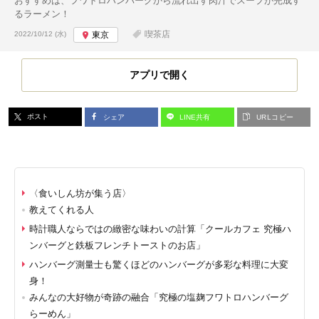
おすすめは、フワトロハンバーグから流れ出す肉汁でスープが完成す
るラーメン！
投稿日:
喫茶店
2022/10/12 (水)
東京
アプリで開く
ポスト
シェア
LINE共有
URLコピー
〈食いしん坊が集う店〉
教えてくれる人
時計職人ならではの緻密な味わいの計算「クールカフェ 究極ハ
ンバーグと鉄板フレンチトーストのお店」
ハンバーグ測量士も驚くほどのハンバーグが多彩な料理に大変
身！
みんなの大好物が奇跡の融合「究極の塩麹フワトロハンバーグ
らーめん」