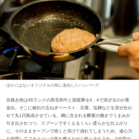
ほかにはないオリジナルの味に進化したハンバーグ
合挽き肉はA5ランクの黒毛和牛と国産豚を6：4で混ぜるのが黄
金比。そこに秘伝の玉ねぎペースト、豆腐、塩麹などを混ぜ合わ
せて丸1日熟成させている。麹に含まれる酵素の働きでうまみが
引き出されつつ、スプーンですくえるくらい柔らかな仕上がり
に。そのままオーブンで焼くと溶けて崩れてしまうため、遠心力
を利用してフライパンで形を整えながら軽く火を入れ、240度の