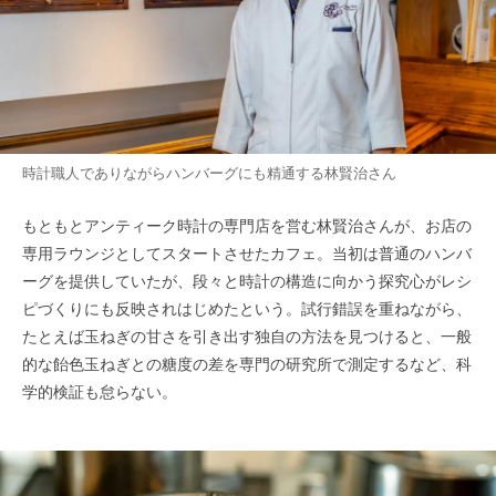
時計職人でありながらハンバーグにも精通する林賢治さん
もともとアンティーク時計の専門店を営む林賢治さんが、お店の
専用ラウンジとしてスタートさせたカフェ。当初は普通のハンバ
ーグを提供していたが、段々と時計の構造に向かう探究心がレシ
ピづくりにも反映されはじめたという。試行錯誤を重ねながら、
たとえば玉ねぎの甘さを引き出す独自の方法を見つけると、一般
的な飴色玉ねぎとの糖度の差を専門の研究所で測定するなど、科
学的検証も怠らない。