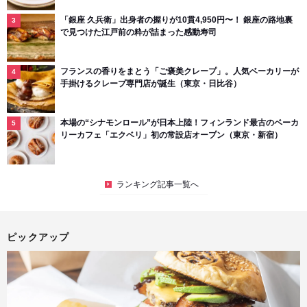
「銀座 久兵衛」出身者の握りが10貫4,950円〜！ 銀座の路地裏
で見つけた江戸前の粋が詰まった感動寿司
フランスの香りをまとう「ご褒美クレープ」。人気ベーカリーが
手掛けるクレープ専門店が誕生（東京・日比谷）
本場の“シナモンロール”が日本上陸！フィンランド最古のベーカ
リーカフェ「エクベリ」初の常設店オープン（東京・新宿）
ランキング記事一覧へ
ピックアップ